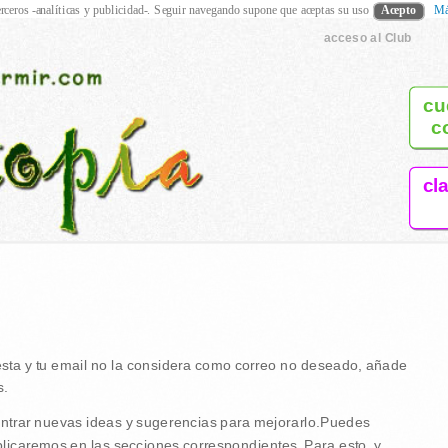
rceros -analíticas y publicidad-. Seguir navegando supone que aceptas su uso
Acepto
Má
acceso al Club
cu
c
cl
esta y tu email no la considera como correo no deseado, añade
s.
ontrar nuevas ideas y sugerencias para mejorarlo.Puedes
ublicaremos en las secciones correspondientes. Para esto, y