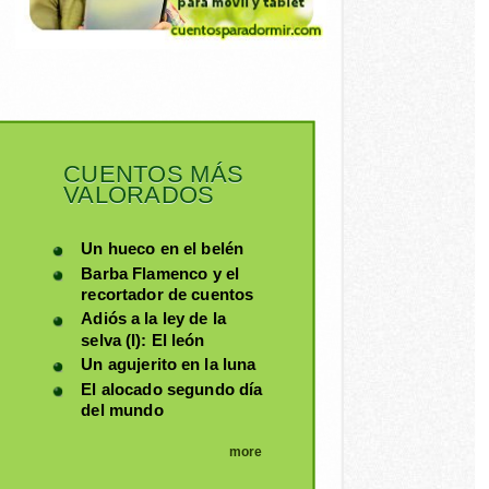
CUENTOS MÁS
VALORADOS
Un hueco en el belén
Barba Flamenco y el
recortador de cuentos
Adiós a la ley de la
selva (I): El león
Un agujerito en la luna
El alocado segundo día
del mundo
more