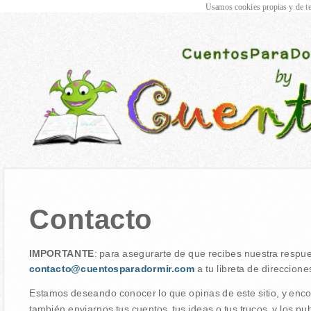
Usamos cookies propias y de te
Contacto
IMPORTANTE
: para asegurarte de que recibes nuestra respu
contacto@cuentosparadormir.com
a tu libreta de direccione
Estamos deseando conocer lo que opinas de este sitio, y enc
también enviarnos tus cuentos, tus ideas o tus trucos, y los p