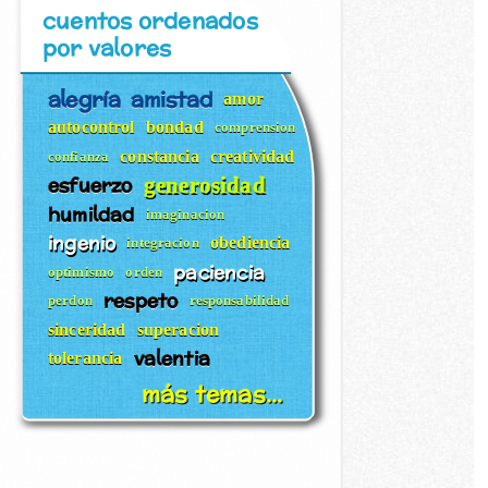
cuentos ordenados
por valores
alegría
amistad
amor
autocontrol
bondad
comprension
constancia
creatividad
confianza
esfuerzo
generosidad
humildad
imaginacion
ingenio
obediencia
integracion
paciencia
optimismo
orden
respeto
perdon
responsabilidad
sinceridad
superacion
valentia
tolerancia
más temas...