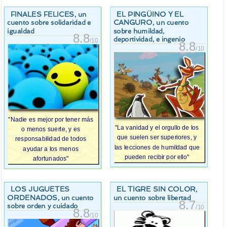
FINALES FELICES
EL PINGÜINO Y EL
, un
CANGURO
, un cuento
cuento sobre solidaridad e
sobre humildad,
igualdad
8.8
deportividad, e ingenio
/10
8.8
/10
"Nadie es mejor por tener más
"La vanidad y el orgullo de los
o menos suerte, y es
que suelen ser superiores, y
responsabilidad de todos
las lecciones de humildad que
ayudar a los menos
pueden recibir por ello"
afortunados"
LOS JUGUETES
EL TIGRE SIN COLOR
,
ORDENADOS
, un cuento
un cuento sobre libertad
8.7
sobre orden y cuidado
/10
8.8
/10