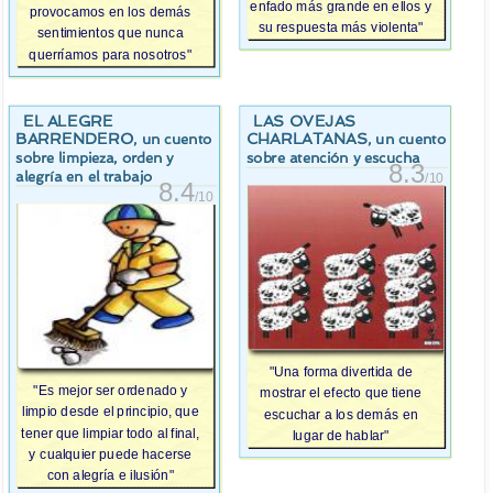
enfado más grande en ellos y
provocamos en los demás
su respuesta más violenta"
sentimientos que nunca
querríamos para nosotros"
EL ALEGRE
LAS OVEJAS
BARRENDERO
CHARLATANAS
, un cuento
, un cuento
sobre limpieza, orden y
sobre atención y escucha
8.3
alegría en el trabajo
/10
8.4
/10
"Una forma divertida de
"Es mejor ser ordenado y
mostrar el efecto que tiene
limpio desde el principio, que
escuchar a los demás en
tener que limpiar todo al final,
lugar de hablar"
y cualquier puede hacerse
con alegría e ilusión"