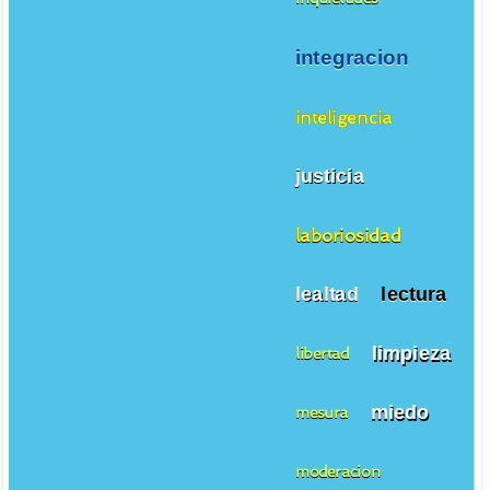
integracion
inteligencia
justicia
laboriosidad
lealtad
lectura
limpieza
libertad
miedo
mesura
moderacion