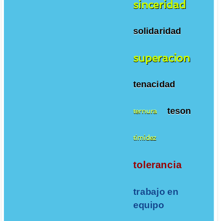
sinceridad
solidaridad
superacion
tenacidad
teson
ternura
timidez
tolerancia
trabajo en
equipo