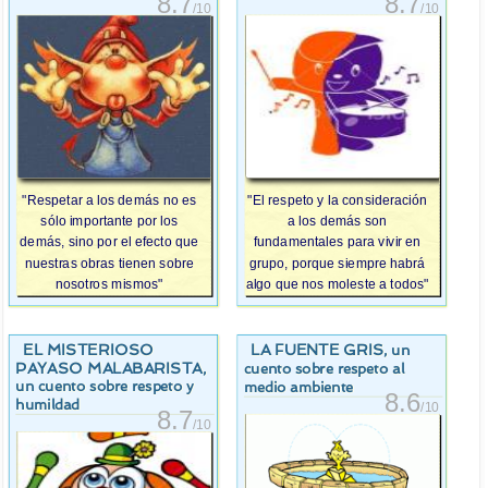
8.7
8.7
/10
/10
"Respetar a los demás no es
"El respeto y la consideración
sólo importante por los
a los demás son
demás, sino por el efecto que
fundamentales para vivir en
nuestras obras tienen sobre
grupo, porque siempre habrá
nosotros mismos"
algo que nos moleste a todos"
EL MISTERIOSO
LA FUENTE GRIS
, un
PAYASO MALABARISTA
,
cuento sobre respeto al
un cuento sobre respeto y
medio ambiente
8.6
humildad
/10
8.7
/10