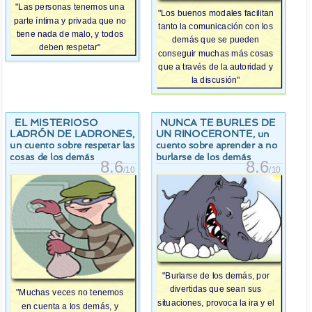
"Las personas tenemos una
"Los buenos modales facilitan
parte íntima y privada que no
tanto la comunicación con los
tiene nada de malo, y todos
demás que se pueden
deben respetar"
conseguir muchas más cosas
que a través de la autoridad y
la discusión"
EL MISTERIOSO
NUNCA TE BURLES DE
LADRÓN DE LADRONES
UN RINOCERONTE
,
, un
un cuento sobre respetar las
cuento sobre aprender a no
cosas de los demás
burlarse de los demás
8.6
8.6
/10
/10
"Burlarse de los demás, por
divertidas que sean sus
"Muchas veces no tenemos
situaciones, provoca la ira y el
en cuenta a los demás, y