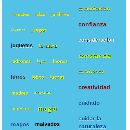
comunicacion
insectos
islas
jardines
confianza
juegos
jovenes
consideracion
juguetes
la-selva
constancia
ladrones
leones
lagos
convivencia
libros
lobos
luchas
creatividad
madres
maestras
cuidado
magia
maestros
cuidar la
magos
malvados
naturaleza