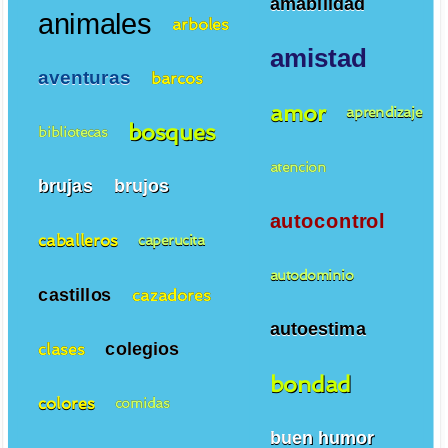
amabilidad
animales
arboles
amistad
aventuras
barcos
amor
aprendizaje
bosques
bibliotecas
atencion
brujas
brujos
autocontrol
caballeros
caperucita
autodominio
castillos
cazadores
autoestima
colegios
clases
bondad
colores
comidas
buen humor