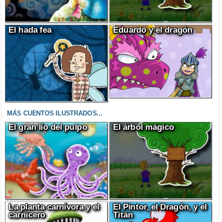
El hada fea
Eduardo y el dragón
MÁS CUENTOS ILUSTRADOS...
El gran lío del pulpo
El árbol mágico
La planta carnívora y el
El Pintor, el Dragón, y el
carnicero
Titán