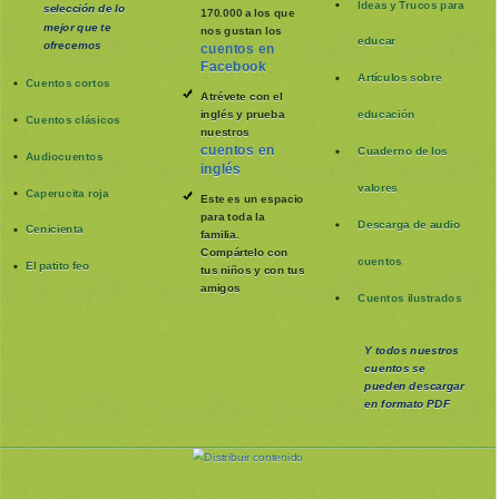
Ideas y Trucos para
selección de lo
170.000 a los que
mejor que te
nos gustan los
educar
ofrecemos
cuentos en
Facebook
Artículos sobre
Cuentos cortos
Atrévete con el
inglés y prueba
educación
Cuentos clásicos
nuestros
cuentos en
Cuaderno de los
Audiocuentos
inglés
valores
Caperucita roja
Este es un espacio
para toda la
Descarga de audio
Cenicienta
familia
.
Compártelo con
cuentos
El patito feo
tus niños y con tus
amigos
Cuentos ilustrados
Y todos nuestros
cuentos se
pueden
descargar
en formato PDF