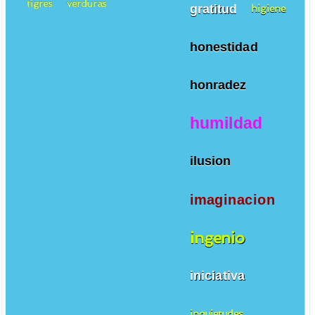
tigres
verduras
gratitud
higiene
honestidad
honradez
humildad
ilusion
imaginacion
ingenio
iniciativa
inquietudes