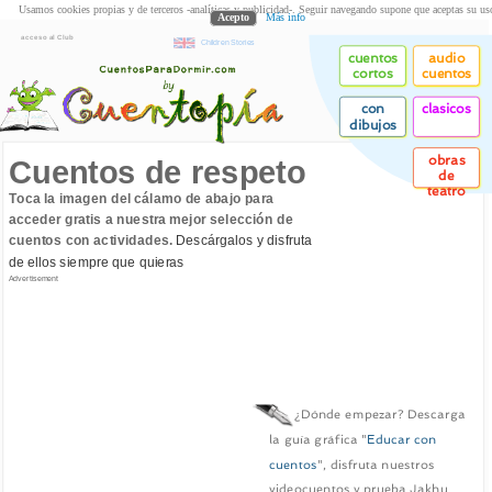
Usamos cookies propias y de terceros -analíticas y publicidad-. Seguir navegando supone que aceptas su us
Acepto
Más info
acceso al Club
Children Stories
cuentos
audio
cortos
cuentos
con
clasicos
dibujos
obras
Cuentos de respeto
de
teatro
Toca la imagen del cálamo de abajo para
acceder gratis a nuestra mejor selección de
cuentos con actividades.
Descárgalos y disfruta
de ellos siempre que quieras
Advertisement
¿Dónde empezar? Descarga
la guía gráfica "
Educar con
cuentos
", disfruta nuestros
videocuentos y prueba Jakhu