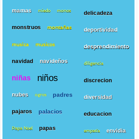
mamas
miedo
monos
delicadeza
monstruos
montañas
deportividad
musica
musicos
desprendimiento
navidad
navideños
diligencia
niños
niñas
discrecion
padres
nubes
ogros
diversidad
palacios
pajaros
educacion
papas
Papa Noel
envidia
empatía