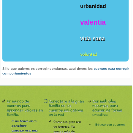
urbanidad
valentia
vida sana
voluntad
Si lo que quieres es corregir conductas, aquí tienes los
cuentos para corregir
comportamientos
Un mundo de
Conéctate a la gran
Con múltiples
cuentos para
familia de los
recursos para
aprender valores en
cuentos educativos
educar de forma
familia.
en la red
creativa
Si no tienes claro
Únete a la gran red
Educar con cuentos
por dónde
de lectores. Ya
empezar, esta una
somos más de