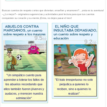
Buscas cuentos de respeto cortos que diviertan, enseñen y enamoren?... ¡esta es tu aventura!
--¿Lo mejor?-- originales sugerencias y actividades post lectura para que tus cuentos
conquisten su corazón y su mente ¡Entra, no dejes pasar el tren!
ABUELOS CONTRA
EL NIÑO QUE
MARCIANOS
INSULTABA DEMASIADO
, un cuento
,
sobre respeto a los mayores
un cuento sobre respeto y
9.5
educación
/10
9.2
/10
"Un simpático cuento para
aprender a tolerar los fallos de
"El trato irrespetuoso no solo
los abuelos recordando que
perjudica a quienes lo
ellos también fueron jóvenes y
reciben, sino a quienes lo
audaces, y merecen nuestra
realizan"
admiración"