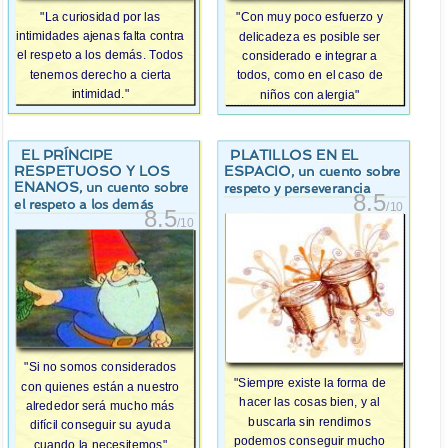
"La curiosidad por las
"Con muy poco esfuerzo y
intimidades ajenas falta contra
delicadeza es posible ser
el respeto a los demás. Todos
considerado e integrar a
tenemos derecho a cierta
todos, como en el caso de
intimidad."
niños con alergia"
EL PRÍNCIPE
PLATILLOS EN EL
RESPETUOSO Y LOS
ESPACIO
, un cuento sobre
ENANOS
, un cuento sobre
respeto y perseverancia
8.5
el respeto a los demás
/10
8.5
/10
"Si no somos considerados
"Siempre existe la forma de
con quienes están a nuestro
hacer las cosas bien, y al
alrededor será mucho más
buscarla sin rendirnos
difícil conseguir su ayuda
podemos conseguir mucho
cuando la necesitemos"