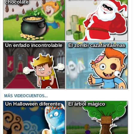
chocolate
Un enfado incontrolable
El zombi cazafantasmas
MÁS VIDEOCUENTOS...
Un Halloween diferente
El árbol mágico