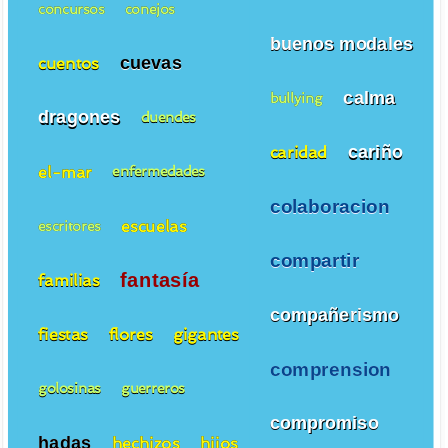
concursos
conejos
buenos modales
cuevas
cuentos
calma
bullying
dragones
duendes
cariño
caridad
el-mar
enfermedades
colaboracion
escuelas
escritores
compartir
fantasía
familias
compañerismo
fiestas
flores
gigantes
comprension
golosinas
guerreros
compromiso
hadas
hechizos
hijos