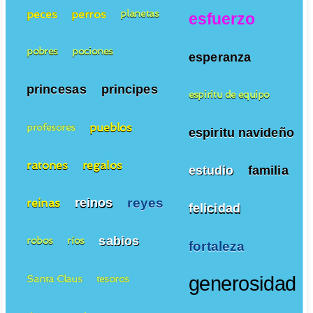
peces
perros
planetas
esfuerzo
pobres
pociones
esperanza
princesas
principes
espiritu de equipo
pueblos
profesores
espiritu navideño
ratones
regalos
estudio
familia
reyes
reinos
reinas
felicidad
sabios
robos
ríos
fortaleza
Santa Claus
tesoros
generosidad