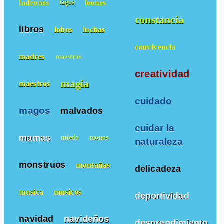
ladrones
leones
lagos
constancia
libros
lobos
luchas
convivencia
madres
maestras
creatividad
magia
maestros
cuidado
magos
malvados
cuidar la
mamas
miedo
monos
naturaleza
monstruos
montañas
delicadeza
musica
musicos
deportividad
navidad
navideños
desprendimiento