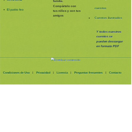
familia
.
Compártelo con
cuentos
El patito feo
tus niños y con tus
amigos
Cuentos ilustrados
Y todos nuestros
cuentos se
pueden
descargar
en formato PDF
Condiciones de Uso
Privacidad
Licencia
Preguntas frecuentes
Contacto
|
|
|
|