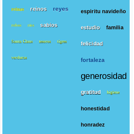
reyes
reinos
reinas
espiritu navideño
sabios
robos
ríos
estudio
familia
Santa Claus
tesoros
tigres
felicidad
verduras
fortaleza
generosidad
gratitud
higiene
honestidad
honradez