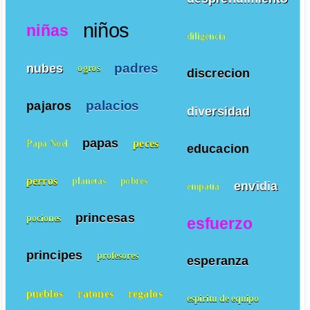
niños
niñas
diligencia
padres
nubes
ogros
discrecion
palacios
pajaros
diversidad
papas
peces
Papa Noel
educacion
perros
planetas
pobres
envidia
empatía
princesas
pociones
esfuerzo
principes
profesores
esperanza
pueblos
ratones
regalos
espiritu de equipo