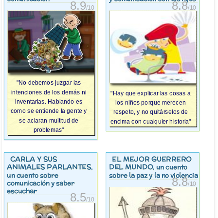
8.9
8.8
/10
/10
"No debemos juzgar las
intenciones de los demás ni
"Hay que explicar las cosas a
inventarlas. Hablando es
los niños porque merecen
como se entiende la gente y
respeto, y no quitárselos de
se aclaran multitud de
encima con cualquier historia"
problemas"
CARLA Y SUS
EL MEJOR GUERRERO
ANIMALES PARLANTES
DEL MUNDO
,
, un cuento
un cuento sobre
sobre la paz y la no violencia
8.8
comunicación y saber
/10
escuchar
8.5
/10