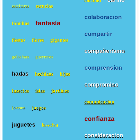
caridad
escuelas
escritores
colaboracion
fantasía
familias
compartir
fiestas
flores
gigantes
compañerismo
golosinas
guerreros
comprension
hadas
hechizos
hijos
compromiso
insectos
islas
jardines
comunicacion
juegos
jovenes
confianza
juguetes
la-selva
consideracion