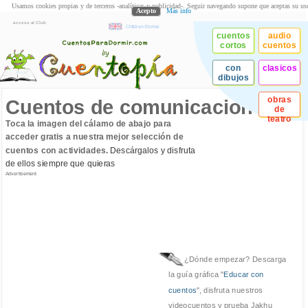
Usamos cookies propias y de terceros -analíticas y publicidad-. Seguir navegando supone que aceptas su us
Acepto
Más info
acceso al Club
Children Stories
cuentos
audio
cortos
cuentos
con
clasicos
dibujos
obras
Cuentos de comunicacion
de
teatro
Toca la imagen del cálamo de abajo para
acceder gratis a nuestra mejor selección de
cuentos con actividades.
Descárgalos y disfruta
de ellos siempre que quieras
Advertisement
¿Dónde empezar? Descarga
la guía gráfica "
Educar con
cuentos
", disfruta nuestros
videocuentos y prueba Jakhu