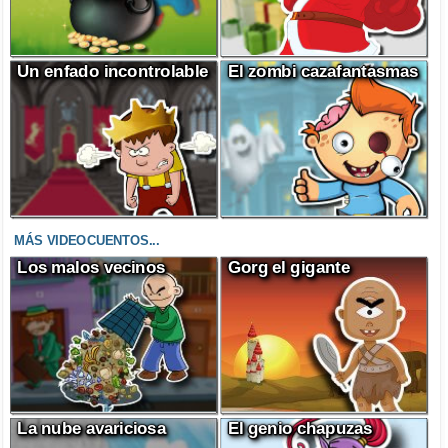
Un enfado incontrolable
El zombi cazafantasmas
MÁS VIDEOCUENTOS...
Los malos vecinos
Gorg el gigante
La nube avariciosa
El genio chapuzas