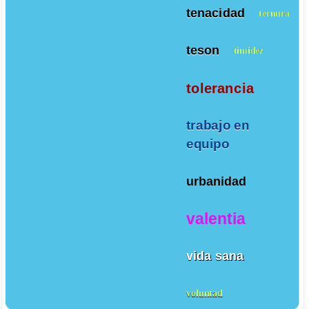
tenacidad
ternura
teson
timidez
tolerancia
trabajo en
equipo
urbanidad
valentia
vida sana
voluntad