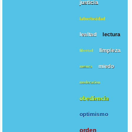
justicia
laboriosidad
lealtad
lectura
limpieza
libertad
miedo
mesura
moderacion
obediencia
optimismo
orden