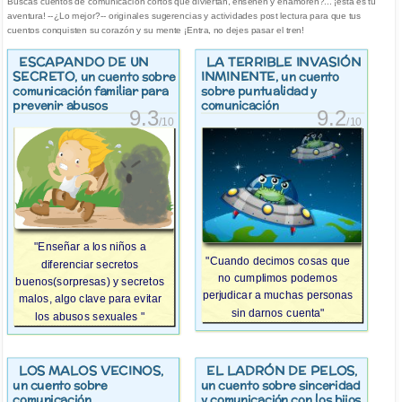
Buscas cuentos de comunicacion cortos que diviertan, enseñen y enamoren?... ¡esta es tu
aventura! --¿Lo mejor?-- originales sugerencias y actividades post lectura para que tus
cuentos conquisten su corazón y su mente ¡Entra, no dejes pasar el tren!
ESCAPANDO DE UN
LA TERRIBLE INVASIÓN
SECRETO
INMINENTE
, un cuento sobre
, un cuento
comunicación familiar para
sobre puntualidad y
prevenir abusos
comunicación
9.3
9.2
/10
/10
"Enseñar a los niños a
"Cuando decimos cosas que
diferenciar secretos
no cumplimos podemos
buenos(sorpresas) y secretos
perjudicar a muchas personas
malos, algo clave para evitar
sin darnos cuenta"
los abusos sexuales "
LOS MALOS VECINOS
EL LADRÓN DE PELOS
,
,
un cuento sobre
un cuento sobre sinceridad
comunicación
y comunicación con los hijos