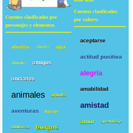
Cuentos clasificados
Cuentos clasificados por
por valores
personajes y elementos
aceptarse
abuelitas
agua
abuelos
actitud positiva
amigos
alumnos
alegría
ancianos
amabilidad
animales
arboles
amistad
aventuras
barcos
amor
aprendizaje
bosques
bibliotecas