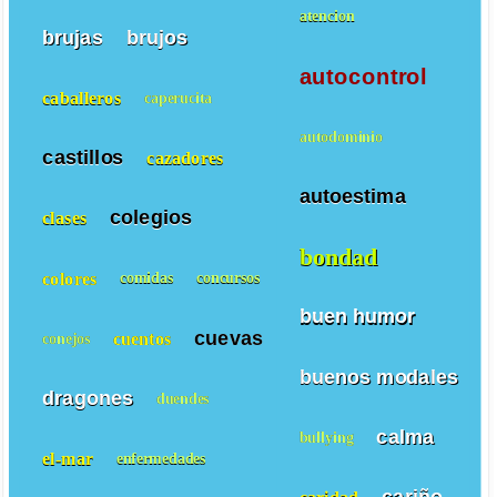
atencion
brujas
brujos
autocontrol
caballeros
caperucita
autodominio
castillos
cazadores
autoestima
colegios
clases
bondad
colores
comidas
concursos
buen humor
cuevas
cuentos
conejos
buenos modales
dragones
duendes
calma
bullying
el-mar
enfermedades
cariño