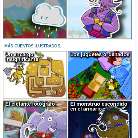
MÁS CUENTOS ILUSTRADOS...
Un encargo
Los juguetes ordenados
insignificante
El elefante fotógrafo
El monstruo escondido
en el armario