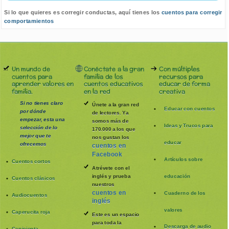
Si lo que quieres es corregir conductas, aquí tienes los
cuentos para corregir
comportamientos
Un mundo de
Conéctate a la gran
Con múltiples
cuentos para
familia de los
recursos para
aprender valores en
cuentos educativos
educar de forma
familia.
en la red
creativa
Si no tienes claro
Únete a la gran red
Educar con cuentos
por dónde
de lectores. Ya
empezar, esta una
somos más de
Ideas y Trucos para
selección de lo
170.000 a los que
mejor que te
nos gustan los
educar
ofrecemos
cuentos en
Facebook
Artículos sobre
Cuentos cortos
Atrévete con el
inglés y prueba
educación
Cuentos clásicos
nuestros
cuentos en
Cuaderno de los
Audiocuentos
inglés
valores
Caperucita roja
Este es un espacio
para toda la
Descarga de audio
Cenicienta