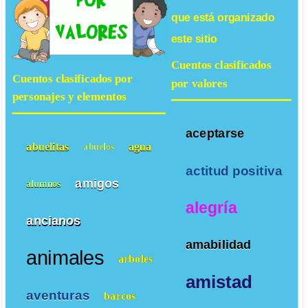
que está organizado
este sitio
Cuentos clasificados
Cuentos clasificados por
por valores
personajes y elementos
aceptarse
abuelitas
agua
abuelos
actitud positiva
amigos
alumnos
alegría
ancianos
amabilidad
animales
arboles
amistad
aventuras
barcos