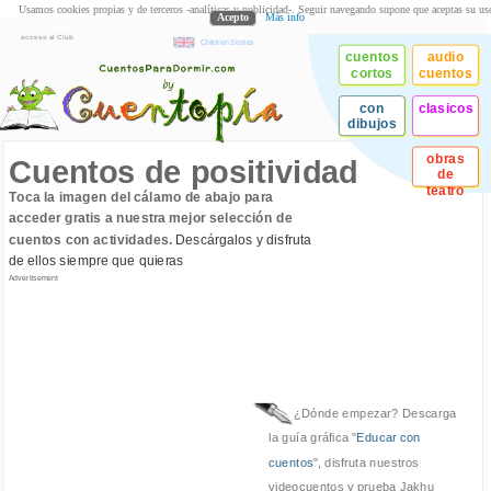
Usamos cookies propias y de terceros -analíticas y publicidad-. Seguir navegando supone que aceptas su us
Acepto
Más info
acceso al Club
Children Stories
cuentos
audio
cortos
cuentos
con
clasicos
dibujos
obras
Cuentos de positividad
de
teatro
Toca la imagen del cálamo de abajo para
acceder gratis a nuestra mejor selección de
cuentos con actividades.
Descárgalos y disfruta
de ellos siempre que quieras
Advertisement
¿Dónde empezar? Descarga
la guía gráfica "
Educar con
cuentos
", disfruta nuestros
videocuentos y prueba Jakhu