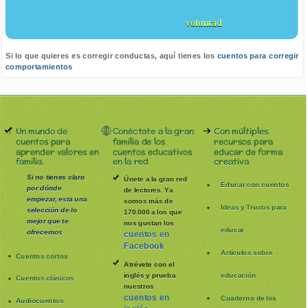
voluntad
Si lo que quieres es corregir conductas, aquí tienes los
cuentos para corregir
comportamientos
Un mundo de
Conéctate a la gran
Con múltiples
cuentos para
familia de los
recursos para
aprender valores en
cuentos educativos
educar de forma
familia.
en la red
creativa
Si no tienes claro
Únete a la gran red
Educar con cuentos
por dónde
de lectores. Ya
empezar, esta una
somos más de
Ideas y Trucos para
selección de lo
170.000 a los que
mejor que te
nos gustan los
educar
ofrecemos
cuentos en
Facebook
Artículos sobre
Cuentos cortos
Atrévete con el
inglés y prueba
educación
Cuentos clásicos
nuestros
cuentos en
Cuaderno de los
Audiocuentos