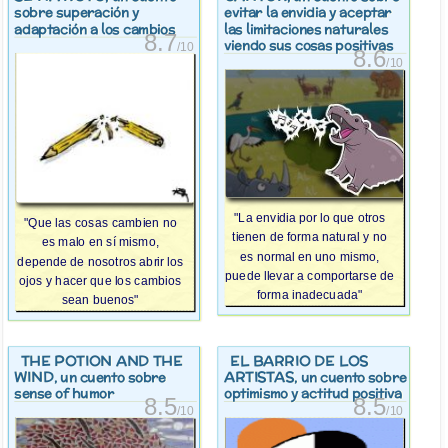
sobre superación y
evitar la envidia y aceptar
adaptación a los cambios
las limitaciones naturales
8.7
viendo sus cosas positivas
/10
8.6
/10
"La envidia por lo que otros
"Que las cosas cambien no
tienen de forma natural y no
es malo en sí mismo,
es normal en uno mismo,
depende de nosotros abrir los
puede llevar a comportarse de
ojos y hacer que los cambios
forma inadecuada"
sean buenos"
THE POTION AND THE
EL BARRIO DE LOS
WIND
ARTISTAS
, un cuento sobre
, un cuento sobre
sense of humor
optimismo y actitud positiva
8.5
8.5
/10
/10