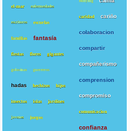
calma
bullying
el-mar
enfermedades
cariño
caridad
escuelas
escritores
colaboracion
fantasía
familias
compartir
fiestas
flores
gigantes
compañerismo
golosinas
guerreros
comprension
hadas
hechizos
hijos
compromiso
insectos
islas
jardines
comunicacion
juegos
jovenes
confianza