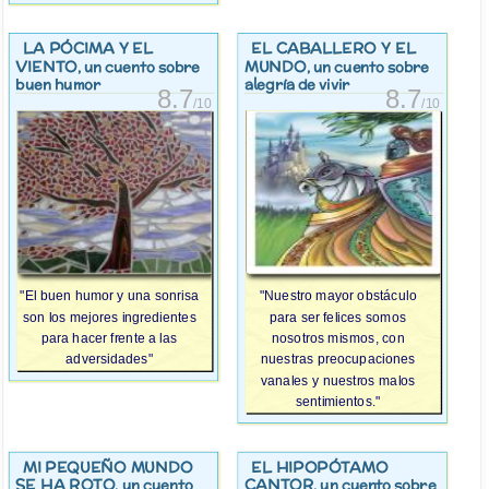
LA PÓCIMA Y EL
EL CABALLERO Y EL
VIENTO
MUNDO
, un cuento sobre
, un cuento sobre
buen humor
alegría de vivir
8.7
8.7
/10
/10
"El buen humor y una sonrisa
"Nuestro mayor obstáculo
son los mejores ingredientes
para ser felices somos
para hacer frente a las
nosotros mismos, con
adversidades"
nuestras preocupaciones
vanales y nuestros malos
sentimientos."
MI PEQUEÑO MUNDO
EL HIPOPÓTAMO
SE HA ROTO
CANTOR
, un cuento
, un cuento sobre