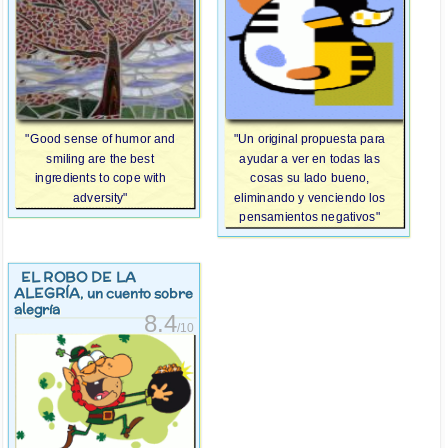
"Good sense of humor and
"Un original propuesta para
smiling are the best
ayudar a ver en todas las
ingredients to cope with
cosas su lado bueno,
adversity"
eliminando y venciendo los
pensamientos negativos"
EL ROBO DE LA
ALEGRÍA
, un cuento sobre
alegría
8.4
/10