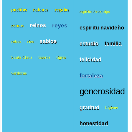
pueblos
ratones
regalos
espiritu de equipo
reyes
reinos
reinas
espiritu navideño
sabios
robos
ríos
estudio
familia
Santa Claus
tesoros
tigres
felicidad
verduras
fortaleza
generosidad
gratitud
higiene
honestidad