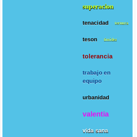
superacion
tenacidad
ternura
teson
timidez
tolerancia
trabajo en
equipo
urbanidad
valentia
vida sana