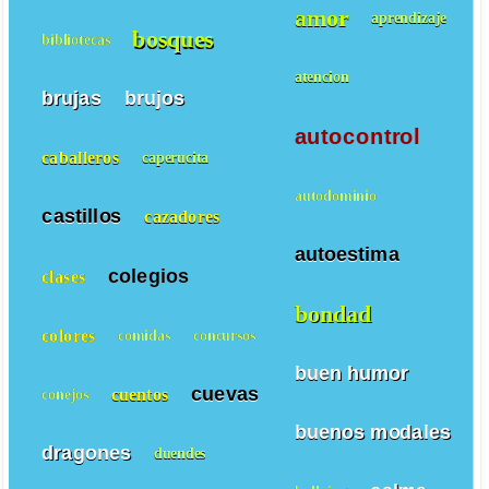
amor
aprendizaje
bosques
bibliotecas
atencion
brujas
brujos
autocontrol
caballeros
caperucita
autodominio
castillos
cazadores
autoestima
colegios
clases
bondad
colores
comidas
concursos
buen humor
cuevas
cuentos
conejos
buenos modales
dragones
duendes