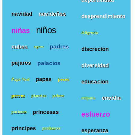
navidad
navideños
desprendimiento
niños
niñas
diligencia
padres
nubes
ogros
discrecion
palacios
pajaros
diversidad
papas
peces
Papa Noel
educacion
perros
planetas
pobres
envidia
empatía
princesas
pociones
esfuerzo
principes
profesores
esperanza