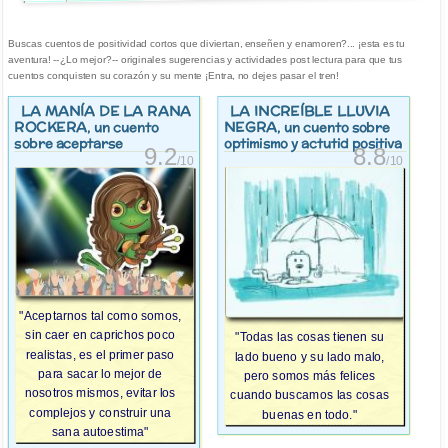
Buscas cuentos de positividad cortos que diviertan, enseñen y enamoren?... ¡esta es tu
aventura! --¿Lo mejor?-- originales sugerencias y actividades post lectura para que tus
cuentos conquisten su corazón y su mente ¡Entra, no dejes pasar el tren!
LA MANÍA DE LA RANA
LA INCREÍBLE LLUVIA
ROCKERA
NEGRA
, un cuento
, un cuento sobre
sobre aceptarse
optimismo y actutid positiva
9.2
8.8
/10
/10
"Aceptarnos tal como somos,
sin caer en caprichos poco
"Todas las cosas tienen su
realistas, es el primer paso
lado bueno y su lado malo,
para sacar lo mejor de
pero somos más felices
nosotros mismos, evitar los
cuando buscamos las cosas
complejos y construir una
buenas en todo."
sana autoestima"