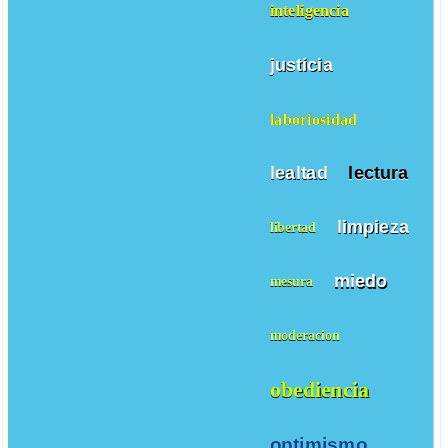
inteligencia
justicia
laboriosidad
lealtad
lectura
limpieza
libertad
miedo
mesura
moderacion
obediencia
optimismo