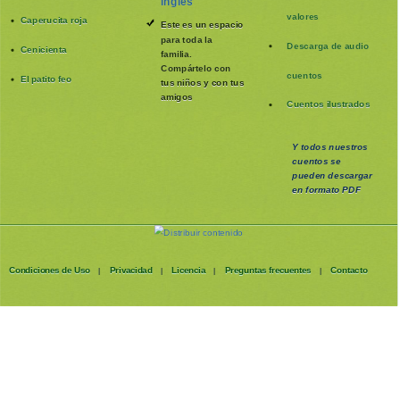
inglés
valores
Caperucita roja
Este es un espacio
para toda la
Descarga de audio
Cenicienta
familia
.
Compártelo con
cuentos
El patito feo
tus niños y con tus
amigos
Cuentos ilustrados
Y todos nuestros
cuentos se
pueden
descargar
en formato PDF
Condiciones de Uso
Privacidad
Licencia
Preguntas frecuentes
Contacto
|
|
|
|