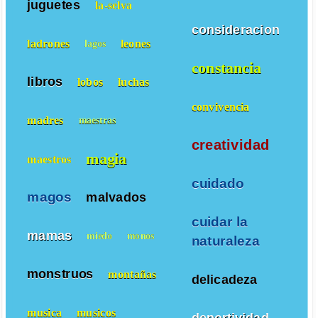
juguetes
la-selva
consideracion
ladrones
leones
lagos
constancia
libros
lobos
luchas
convivencia
madres
maestras
creatividad
magia
maestros
cuidado
magos
malvados
cuidar la
mamas
miedo
monos
naturaleza
monstruos
montañas
delicadeza
musica
musicos
deportividad