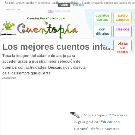
Usamos cookies propias y de terceros -analíticas y publicidad-. Seguir navegando supone que aceptas su us
Acepto
Más info
acceso al Club
Children Stories
cuentos
audio
cortos
cuentos
con
clasicos
dibujos
obras
Los mejores cuentos infantiles
de
teatro
Toca la imagen del cálamo de abajo para
acceder gratis a nuestra mejor selección de
cuentos con actividades.
Descárgalos y disfruta
de ellos siempre que quieras
Advertisement
¿Dónde empezar? Descarga
la guía gráfica "
Educar con
cuentos
", disfruta nuestros