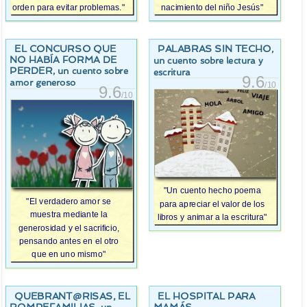
orden para evitar problemas."
nacimiento del niño Jesús"
EL CONCURSO QUE
PALABRAS SIN TECHO
,
NO HABÍA FORMA DE
un cuento sobre lectura y
PERDER
, un cuento sobre
escritura
9.6
amor generoso
/10
9.6
/10
"Un cuento hecho poema
"El verdadero amor se
para apreciar el valor de los
muestra mediante la
libros y animar a la escritura"
generosidad y el sacrificio,
pensando antes en el otro
que en uno mismo"
QUEBRANT@RISAS, EL
EL HOSPITAL PARA
ROMPEFAMILIAS
MAMÁS