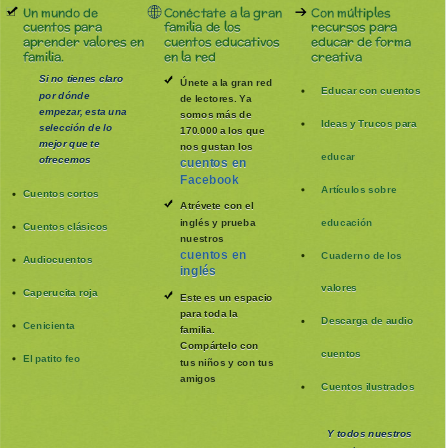
Un mundo de
Conéctate a la gran
Con múltiples
cuentos para
familia de los
recursos para
aprender valores en
cuentos educativos
educar de forma
familia.
en la red
creativa
Si no tienes claro
Únete a la gran red
Educar con cuentos
por dónde
de lectores. Ya
empezar, esta una
somos más de
Ideas y Trucos para
selección de lo
170.000 a los que
mejor que te
nos gustan los
educar
ofrecemos
cuentos en
Facebook
Artículos sobre
Cuentos cortos
Atrévete con el
inglés y prueba
educación
Cuentos clásicos
nuestros
cuentos en
Cuaderno de los
Audiocuentos
inglés
valores
Caperucita roja
Este es un espacio
para toda la
Descarga de audio
Cenicienta
familia
.
Compártelo con
cuentos
El patito feo
tus niños y con tus
amigos
Cuentos ilustrados
Y todos nuestros