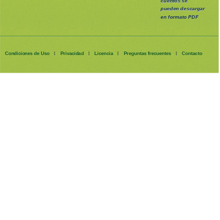
cuentos se
pueden
descargar
en formato PDF
Condiciones de Uso
Privacidad
Licencia
Preguntas frecuentes
Contacto
|
|
|
|