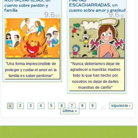
, un
ESCACHARRADAS
, un
cuento sobre perdón y
cuento sobre amor y gratitud
familia
9.6
9.6
/10
/10
"Nunca deberíamos dejar de
"Una forma imprescindible de
agradecer a nuestras madres
proteger y cuidar el amor en la
todo lo que han hecho por
familia es saber perdonar"
nosotros no dejar de darles
muestras de cariño"
2
3
4
5
6
7
8
9
siguiente ›
1
…
última »