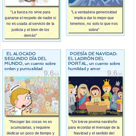
"La fuerza no sirve para
"La verdadera generosidad
ganarse el respeto de nadie si
implica dar lo mejor que
no es usada al servicio de la
tenemos, no solo lo que nos
justicia y el bien de los
sobra"
demás"
EL ALOCADO
POESÍA DE NAVIDAD:
SEGUNDO DÍA DEL
EL LADRÓN DEL
MUNDO
PORTAL
, un cuento sobre
, un cuento sobre
orden y puntualidad
humildad y amor
9.6
9.6
/10
/10
"Recoger las cosas no es
"Un breve poema navideño
acumularlas, y requiere
para recordar el mensaje de la
dedicar un poco de tiempo y
Navidad y el sentido del