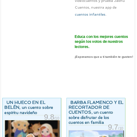
videocuentos y prueba Jakhu
Cuentos, nuestra app de
cuentos infantiles
.
Educa con los mejores cuentos
según los votos de nuestros
lectores.
¡Esperamos que a ti también te gusten!
UN HUECO EN EL
BARBA FLAMENCO Y EL
BELÉN
RECORTADOR DE
, un cuento sobre
CUENTOS
, un cuento
espíritu navideño
9.8
sobre disfrutar de los
/10
cuentos en familia
9.7
/10