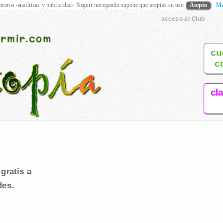
rceros -analíticas y publicidad-. Seguir navegando supone que aceptas su uso
Acepto
Má
acceso al Club
cu
c
cl
gratis a
des.