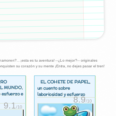
amoren?... ¡esta es tu aventura! --¿Lo mejor?-- originales
nquisten su corazón y su mente ¡Entra, no dejes pasar el tren!
RRO
EL COHETE DE PAPEL
,
EL MUNDO
,
un cuento sobre
 esfuerzo e
laboriosidad y esfuerzo
8.9
/10
9.1
/10