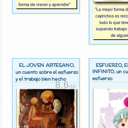
forma de crecer y aprender"
"La mejor forma de
caprichos es rec
todo lo que te
supuesto trabajo
de algui
EL JOVEN ARTESANO
ESFUERZO, E
,
INFINITO
, un c
un cuento sobre el esfuerzo
esfuerzo
y el trabajo bien hecho
8.6
/10