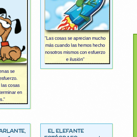
"Las cosas se aprecian mucho
más cuando las hemos hecho
nosotros mismos con esfuerzo
e ilusión"
enas se
esfuerzo.
 las cosas
terminar en
s."
PARLANTE
EL ELEFANTE
,