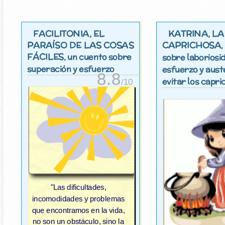
FACILITONIA, EL
KATRINA, LA
PARAÍSO DE LAS COSAS
CAPRICHOSA
FÁCILES
, un cuento sobre
sobre laboriosi
superación y esfuerzo
esfuerzo y aust
8.8
evitar los capri
/10
"Las dificultades,
incomodidades y problemas
que encontramos en la vida,
no son un obstáculo, sino la