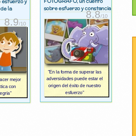
FOTÓGRAFO
, un cuento
 esfuerzo y
sobre esfuerzo y constancia
 de la
8.8
/10
8.9
/10
"En la forma de superar las
adversidades puede estar el
acer mejor
origen del éxito de nuestro
tica con
esfuerzo"
egría"