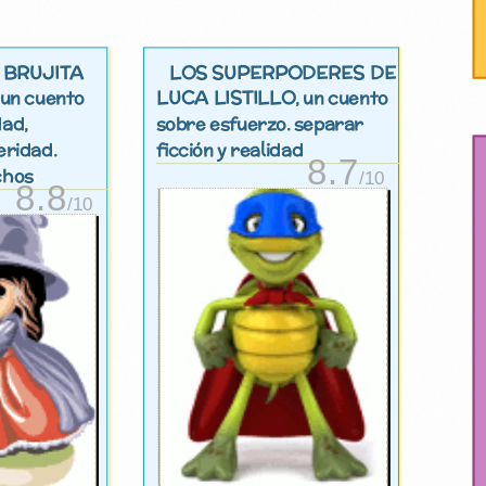
 BRUJITA
LOS SUPERPODERES DE
LUCA LISTILLO
, un cuento
, un cuento
dad,
sobre esfuerzo. separar
eridad.
ficción y realidad
8.7
chos
/10
8.8
/10