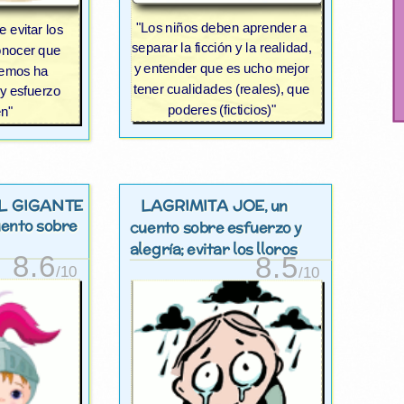
"Los niños deben aprender a
 evitar los
separar la ficción y la realidad,
onocer que
y entender que es ucho mejor
nemos ha
tener cualidades (reales), que
 y esfuerzo
poderes (ficticios)"
en"
L GIGANTE
LAGRIMITA JOE
, un
uento sobre
cuento sobre esfuerzo y
alegría; evitar los lloros
8.6
8.5
/10
/10