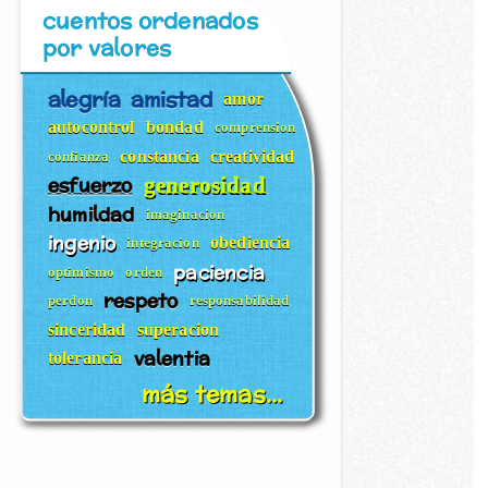
cuentos ordenados
por valores
alegría
amistad
amor
autocontrol
bondad
comprension
constancia
creatividad
confianza
esfuerzo
generosidad
humildad
imaginacion
ingenio
obediencia
integracion
paciencia
optimismo
orden
respeto
perdon
responsabilidad
sinceridad
superacion
valentia
tolerancia
más temas...