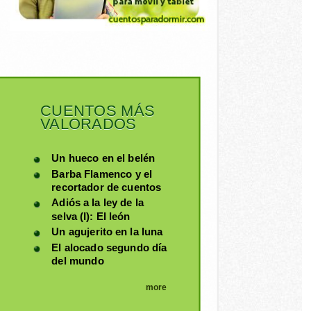
CUENTOS MÁS
VALORADOS
Un hueco en el belén
Barba Flamenco y el
recortador de cuentos
Adiós a la ley de la
selva (I): El león
Un agujerito en la luna
El alocado segundo día
del mundo
more