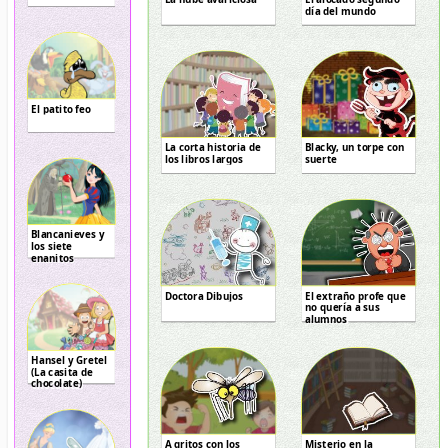
día del mundo
El patito feo
La corta historia de
Blacky, un torpe con
los libros largos
suerte
Blancanieves y
los siete
enanitos
Doctora Dibujos
El extraño profe que
no quería a sus
alumnos
Hansel y Gretel
(La casita de
chocolate)
A gritos con los
Misterio en la