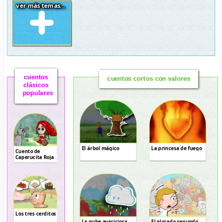
ver más temas...
cuentos
cuentos cortos con valores
clásicos
populares
El árbol mágico
La princesa de fuego
Cuento de
Caperucita Roja
Los tres cerditos
La nube avariciosa
El alocado segundo