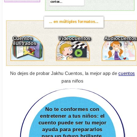
cortos...
... en múltiples formatos...
Cuentos
Videocuentos
Audiocuentos
ilustrados
No dejes de probar Jakhu Cuentos, la mejor app de
cuentos
para niños
No te conformes con
entretener a tus niños: el
cuento puede ser tu mejor
ayuda para prepararlos
para un futuro brillante.