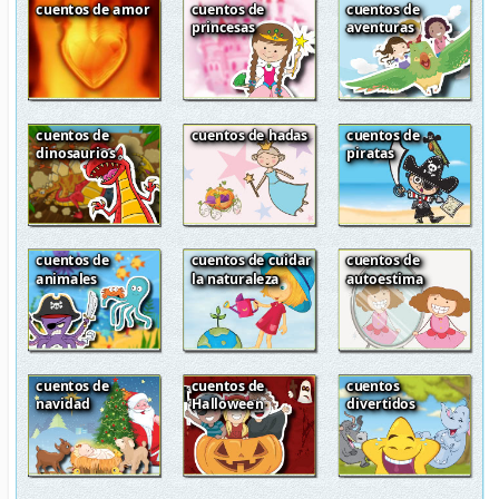
cuentos de amor
cuentos de
cuentos de
princesas
aventuras
cuentos de
cuentos de hadas
cuentos de
dinosaurios
piratas
cuentos de
cuentos de cuidar
cuentos de
animales
la naturaleza
autoestima
cuentos de
cuentos de
cuentos
navidad
Halloween
divertidos