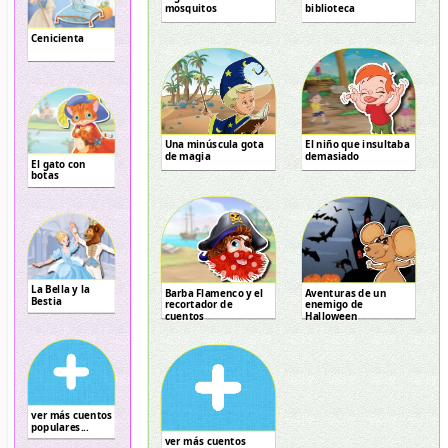
mosquitos
biblioteca
Cenicienta
Una minúscula gota
El niño que insultaba
de magia
demasiado
El gato con
botas
La Bella y la
Barba Flamenco y el
Aventuras de un
Bestia
recortador de
enemigo de
cuentos
Halloween
ver más cuentos
populares...
ver más cuentos