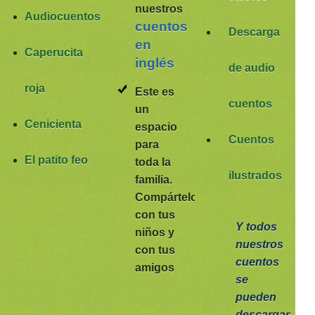
nuestros
Audiocuentos
cuentos
Descarga
en
Caperucita
inglés
de audio
roja
Este es
cuentos
un
Cenicienta
espacio
Cuentos
para
El patito feo
toda la
ilustrados
familia
.
Compártelo
con tus
Y todos
niños y
nuestros
con tus
cuentos
amigos
se
pueden
descargar