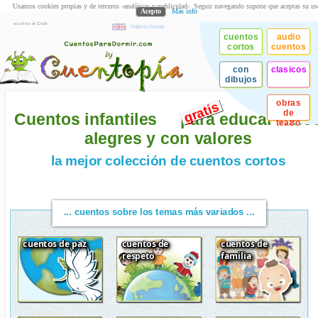
Usamos cookies propias y de terceros -analíticas y publicidad-. Seguir navegando supone que aceptas su us
Acepto
Más info
acceso al Club
Children Stories
cuentos
audio
cortos
cuentos
con
clasicos
dibujos
obras
gratis
de
Cuentos infantiles
para educar niño
teatro
alegres y con valores
la mejor colección de
cuentos cortos
... cuentos sobre los temas más variados ...
cuentos de paz
cuentos de
cuentos de
respeto
familia