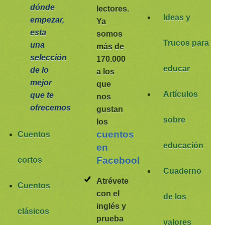
dónde
lectores.
Ideas y
empezar,
Ya
esta
somos
Trucos para
una
más de
selección
170.000
educar
de lo
a los
mejor
que
Artículos
que te
nos
ofrecemos
gustan
sobre
los
cuentos
Cuentos
educación
en
Facebook
cortos
Cuaderno
Atrévete
Cuentos
con el
de los
inglés y
clásicos
prueba
valores