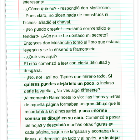
interesante!
- ¿Cómo que no? - respondió don Mostrocho.
- Pues claro, no dicen nada de monstruos ni
bichos- añadió el chaval.
- ¡No puedo creerlo! - exclamó sorprendido el
tendero- ¿Aún no te he contado mi secreto?
Entonces don Mostrocho tomó el libro que estaba
leyendo y se lo enseñó a Ramoncete.
- ¿Qué ves aquí?
El niño comenzó a leer con cierta dificultad y
desgana.
Si
- ¡No, no! , así no. Tienes que mirarlo todo.
, o incluso
quieres puedes alejártelo un poco
darle la vuelta. ¿No ves algo diferente?
Al momento Ramoncete lo vio: ¡las líneas y letras
de aquella página formaban un gran dibujo que le
y una enorme
recordaba a un dinosaurio!,
. Comenzó a pasar
sonrisa se dibujó en su cara
las hojas y descubrió muchas otras figuras en
cada página, según se largaban y acortaban las
y sin dejar
líneas, al derecho, de lado y al revés,