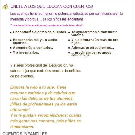
¡ÚNETE A LOS QUE EDUCAN CON CUENTOS!
Los cuentos tienen un enorme potencial educativo por su influencia en la
memoria y porque ... ¡a los niños les encantan!
Y nuestra misión es animarte y apoyarte en esta tarea. Aquí:
Encontrarás cientos de cuentos.
Te ayudaremos a transmitir
valores.
Escucharás mil y un audio
Y a disfrutar aún más de tus
cuentos.
hijos.
Aprenderás a contarlos.
Además te ofreceremos...
Y a inventarlos.
...
muchísimos recursos
educativos
.
Y si eres profesional de la educación, ya
sabes mejor que nadie los muchos beneficios
de los cuentos,
Explora la web a tu aire. Tiene
recursos variados y de calidad que
harán las delicias de tus alumnos.
¡Miles de profesionales ya los están
utilizando!
Y si te gustan, recomiéndanos:
cuanta
más gente nos conozca, más niños se
beneficiarán
.
CUENTOS INFANTILES