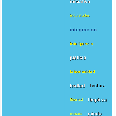
iniciativa
inquietudes
integracion
inteligencia
justicia
laboriosidad
lealtad
lectura
limpieza
libertad
miedo
mesura