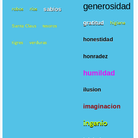
generosidad
sabios
robos
ríos
gratitud
higiene
Santa Claus
tesoros
honestidad
tigres
verduras
honradez
humildad
ilusion
imaginacion
ingenio