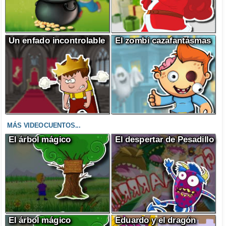
Un enfado incontrolable
El zombi cazafantasmas
MÁS VIDEOCUENTOS...
El árbol mágico
El despertar de Pesadillo
El árbol mágico
Eduardo y el dragón