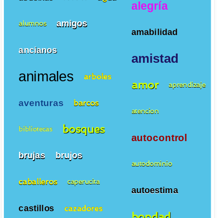
alegría
amigos
alumnos
amabilidad
ancianos
amistad
animales
arboles
amor
aprendizaje
aventuras
barcos
atencion
bosques
bibliotecas
autocontrol
brujas
brujos
autodominio
caballeros
caperucita
autoestima
castillos
cazadores
bondad