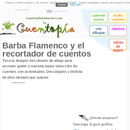
Usamos cookies propias y de terceros -analíticas y publicidad-. Seguir navegando supone que aceptas su us
Acepto
Más info
acceso al Club
story in English
cuentos
audio
cortos
cuentos
con
clasicos
dibujos
obras
Barba Flamenco y el
de
teatro
recortador de cuentos
Toca la imagen del cálamo de abajo para
acceder gratis a nuestra mejor selección de
cuentos con actividades.
Descárgalos y disfruta
de ellos siempre que quieras
Advertisement
¿Dónde empezar?
Descarga la guía gráfica