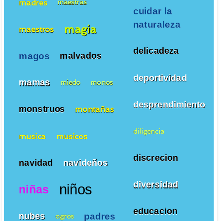
madres
maestras
cuidar la
naturaleza
magia
maestros
delicadeza
magos
malvados
deportividad
mamas
miedo
monos
desprendimiento
monstruos
montañas
diligencia
musica
musicos
discrecion
navidad
navideños
diversidad
niños
niñas
educacion
padres
nubes
ogros