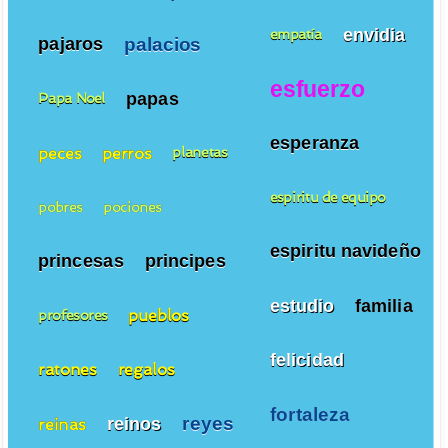
envidia
empatía
palacios
pajaros
esfuerzo
papas
Papa Noel
esperanza
peces
perros
planetas
espiritu de equipo
pobres
pociones
espiritu navideño
princesas
principes
estudio
familia
pueblos
profesores
felicidad
ratones
regalos
fortaleza
reyes
reinos
reinas