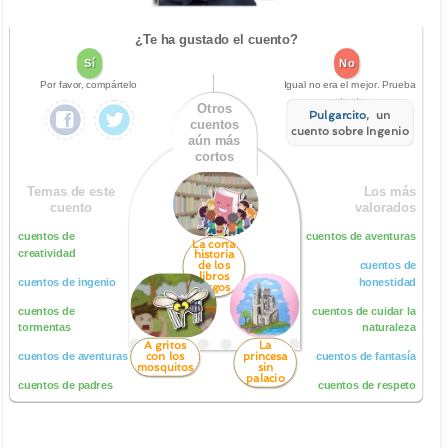
¿Te ha gustado el cuento?
Sí
No
Por favor, compártelo
Igual no era el mejor. Prueba
este otro:
Otros
Pulgarcito
, un
cuentos
cuento sobre Ingenio
aún más
cortos
Temas de este
Los más
cuento
valorados
cuentos de
cuentos de aventuras
La corta
creatividad
historia
de los
cuentos de
libros
cuentos de ingenio
honestidad
largos
cuentos de
cuentos de cuidar la
tormentas
naturaleza
A gritos
La
con los
princesa
cuentos de aventuras
cuentos de fantasía
mosquitos
sin
palacio
cuentos de padres
cuentos de respeto