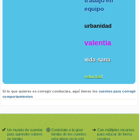
trabajo en
equipo
urbanidad
valentia
vida sana
voluntad
Si lo que quieres es corregir conductas, aquí tienes los
cuentos para corregir
comportamientos
Un mundo de cuentos
Conéctate a la gran
Con múltiples recursos
para aprender valores
familia de los cuentos
para educar de forma
en familia.
educativos en la red
creativa