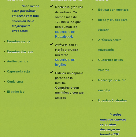
Si no tienes
Únete a la gran red
Educar con cuentos
claro por dónde
de lectores. Ya
empezar, esta una
somos más de
Ideas y Trucos para
selección de lo
170.000 a los que
mejor que te
nos gustan los
educar
ofrecemos
cuentos en
Facebook
Artículos sobre
Cuentos cortos
Atrévete con el
inglés y prueba
educación
Cuentos clásicos
nuestros
cuentos en
Cuaderno de los
Audiocuentos
inglés
valores
Caperucita roja
Este es un espacio
para toda la
Descarga de audio
Cenicienta
familia
.
Compártelo con
cuentos
El patito feo
tus niños y con tus
amigos
Cuentos ilustrados
Y todos
nuestros cuentos
se pueden
descargar en
formato PDF