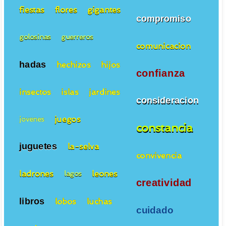
fiestas
flores
gigantes
compromiso
golosinas
guerreros
comunicacion
hadas
hechizos
hijos
confianza
insectos
islas
jardines
consideracion
juegos
jovenes
constancia
juguetes
la-selva
convivencia
ladrones
leones
lagos
creatividad
libros
lobos
luchas
cuidado