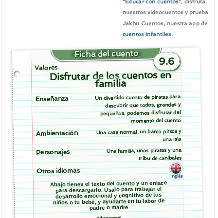
"
Educar con cuentos
", disfruta
nuestros videocuentos y prueba
Jakhu Cuentos, nuestra app de
cuentos infantiles
.
Ficha del cuento
9.6
Valores
Disfrutar de los cuentos en
familia
Un divertido cuento de piratas para
Enseñanza
descubrir que todos, grandes y
pequeños, podemos disfrutar del
momento del cuento
Una casa normal, un barco pirata y
Ambientación
una isla
Una familia, unos piratas y una
Personajes
tribu de caníbales
Otros idiomas
Inglés
Abajo tienes el texto del cuento y un enlace
para descargarlo. Úsalo para trabajar el
desarrollo emocional y cognitivo de tus
niños o tu bebé, y ayudarte en tu labor de
padre o madre
Advertisement