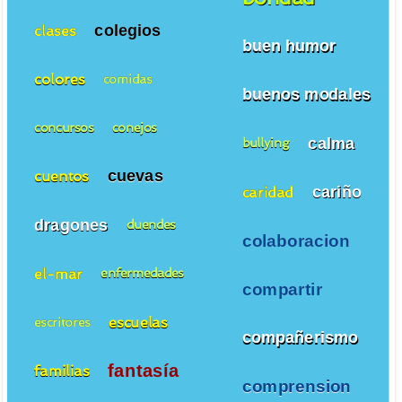
colegios
clases
buen humor
colores
comidas
buenos modales
concursos
conejos
calma
bullying
cuevas
cuentos
cariño
caridad
dragones
duendes
colaboracion
el-mar
enfermedades
compartir
escuelas
escritores
compañerismo
fantasía
familias
comprension