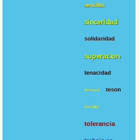
sencillez
sinceridad
solidaridad
superacion
tenacidad
teson
ternura
timidez
tolerancia