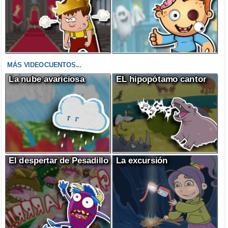
MÁS VIDEOCUENTOS...
La nube avariciosa
EL hipopótamo cantor
El despertar de Pesadillo
La excursión