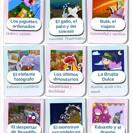
Los juguetes
El gallo, el
Bulá, el
pato y las
ordenados
viajero
sirenas
Orden y cuidado
Generosidad y sacrificio
Vencer el miedo a la
oscuridad. Perseverancia
Los últimos
El elefante
La Brujita
dinosaurios
fotógrafo
Dulce
Adaptabilidad y
Esfuerzo y constancia
Bondad, ayuda a los
flexibilidad
demás
El monstruo
Eduardo y el
El despertar
escondido en
de Pesadillo
dragón