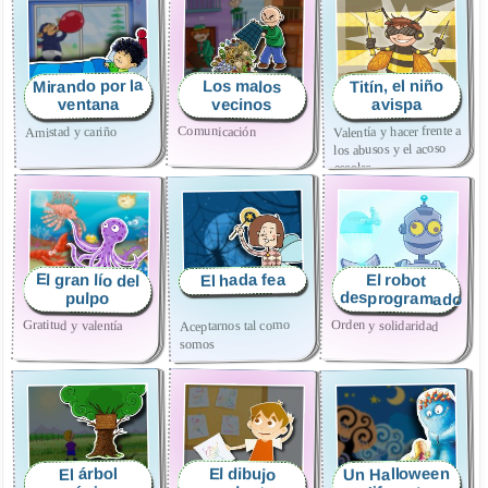
Mirando por la
Titín, el niño
Los malos
ventana
vecinos
avispa
Valentía y hacer frente a
Comunicación
Amistad y cariño
los abusos y el acoso
escolar
El gran lío del
El hada fea
El robot
desprogramado
pulpo
Gratitud y valentía
Orden y solidaridad
Aceptarnos tal como
somos
Un Halloween
El árbol
El dibujo