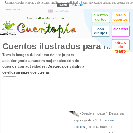
Usamos cookies propias y de terceros -analíticas y publicidad-. Seguir navegando supone que aceptas su us
Acepto
Más info
acceso al Club
story in English
cuentos
audio
cortos
cuentos
con
clasicos
dibujos
obras
Cuentos ilustrados para niños
de
teatro
Toca la imagen del cálamo de abajo para
acceder gratis a nuestra mejor selección de
cuentos con actividades.
Descárgalos y disfruta
de ellos siempre que quieras
Advertisement
¿Dónde empezar? Descarga
la guía gráfica "
Educar con
cuentos
", disfruta nuestros