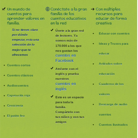
Un mundo de
Conéctate a la gran
Con múltiples
cuentos para
familia de los
recursos para
aprender valores en
cuentos educativos
educar de forma
familia.
en la red
creativa
Si no tienes claro
Únete a la gran red
Educar con cuentos
por dónde
de lectores. Ya
empezar, esta una
somos más de
Ideas y Trucos para
selección de lo
170.000 a los que
mejor que te
nos gustan los
educar
ofrecemos
cuentos en
Facebook
Artículos sobre
Cuentos cortos
Atrévete con el
inglés y prueba
educación
Cuentos clásicos
nuestros
cuentos en
Cuaderno de los
Audiocuentos
inglés
valores
Caperucita roja
Este es un espacio
para toda la
Descarga de audio
Cenicienta
familia
.
Compártelo con
cuentos
El patito feo
tus niños y con tus
amigos
Cuentos ilustrados