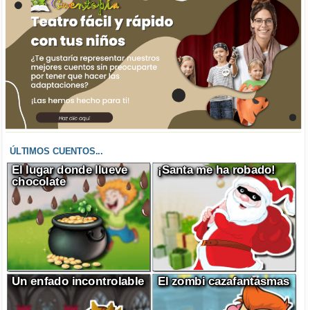
ÚLTIMOS CUENTOS...
El lugar donde llueve
¡Santa me ha robado!
chocolate
Un enfado incontrolable
El zombi cazafantasmas