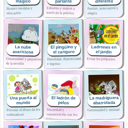
diferente
mágico
parlante
Esfuerzo y mejora a
Perdón, autocontrol y
Buenos modales y
través de la práctica
educación
alegría
El pingüino y
Ladrones en
La nube
el canguro
avariciosa
el jardín
Humildad, deportividad,
Generosidad y perjuicios
Evitar los prejuicios
de la envidia
e ingenio
La madriguera
Una puerta al
El ladrón de
abarrotada
mundo
pelos
Prevenir el abuso de los
Sinceridad y
Generosidad y amistad
comunicación con los
ordenadores
hijos