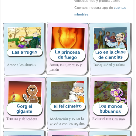
videocuentos y prueba Jakhu
Cuentos, nuestra app de
cuentos
infantiles
.
Lío en la clase
Las arrugas
La princesa
de ciencias
de fuego
Amor, compromiso y
Tranquilidad y calma
Amor a los abuelos
pasión
El felicímetro
Los monos
Gorg el
bubuanos
gigante
Ternura y delicadeza
Evitar el consumismo
Moderación y evitar la
envidia con los regalos