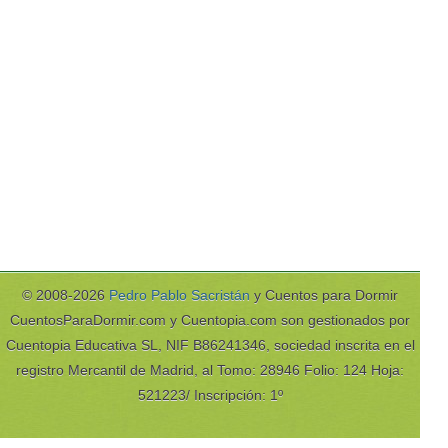
© 2008-2026
Pedro Pablo Sacristán
y Cuentos para Dormir
CuentosParaDormir.com y Cuentopia.com son gestionados por
Cuentopia Educativa SL, NIF B86241346, sociedad inscrita en el
registro Mercantil de Madrid, al Tomo: 28946 Folio: 124 Hoja:
521223/ Inscripción: 1º