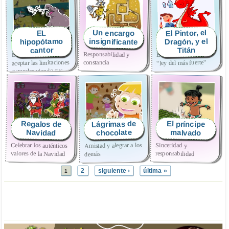
El Pintor, el
Un encargo
EL
insignificante
hipopótamo
Dragón, y el
cantor
Titán
Responsabilidad y
Evitar los abusos y la
Evitar la envidia y
constancia
aceptar las limitaciones
"ley del más fuerte"
naturales viendo sus
cosas positivas
Lágrimas de
Regalos de
El príncipe
chocolate
malvado
Navidad
Celebrar los auténticos
Sinceridad y
Amistad y alegrar a los
valores de la Navidad
responsabilidad
demás
2
siguiente ›
última »
1