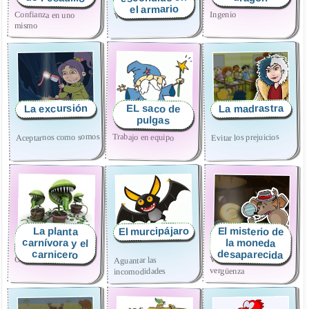
el armario
Confianza en uno
Ingenio
Valentía y tolerancia
mismo
La madrastra
La excursión
EL saco de
pulgas
Aceptarnos como somos
Trabajo en equipo
Evitar los prejuicios
El murcipájaro
El misterio de
La planta
carnívora y el
la moneda
desaparecida
carnicero
Obediencia
Vencer la timidez y la
Aguantar las
vergüenza
incomodidades