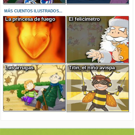
MÁS CUENTOS ILUSTRADOS...
La princesa de fuego
El felicímetro
Las arrugas
Titín, el niño avispa