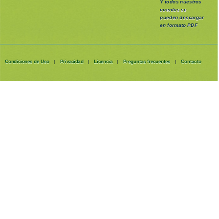
Y todos nuestros
cuentos se
pueden
descargar
en formato PDF
Condiciones de Uso
Privacidad
Licencia
Preguntas frecuentes
Contacto
|
|
|
|