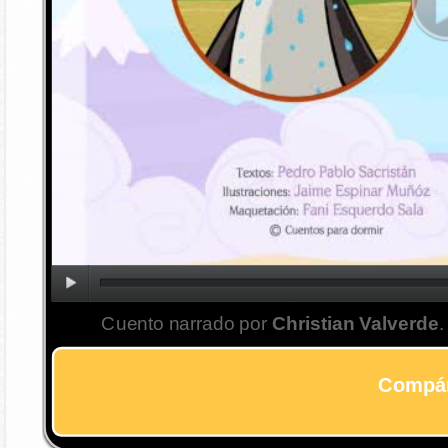
Cuento narrado por
Christian Valverde
.
Compár