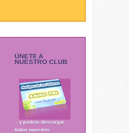
ÚNETE A
NUESTRO CLUB
... y podrás descargar
todos nuestros