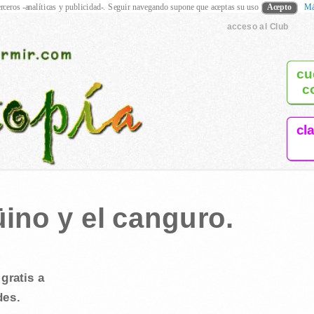
rceros -analíticas y publicidad-. Seguir navegando supone que aceptas su uso
Acepto
Má
acceso al Club
cu
c
cl
ino y el canguro.
gratis a
des.