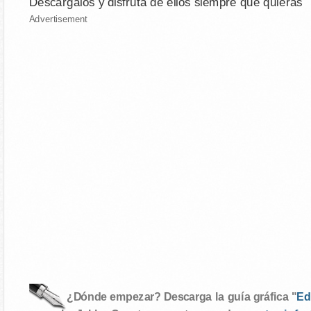
Descárgalos y disfruta de ellos siempre que quieras
Advertisement
¿Dónde empezar? Descarga la guía gráfica "
Ed