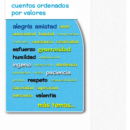
cuentos ordenados
por valores
alegría
amistad
amor
autocontrol
bondad
comprension
constancia
creatividad
confianza
esfuerzo
generosidad
humildad
imaginacion
ingenio
obediencia
integracion
paciencia
optimismo
orden
respeto
perdon
responsabilidad
sinceridad
superacion
valentia
tolerancia
más temas...