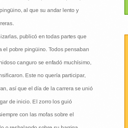
pingüino, al que su andar lento y
reras.
izarlas, publicó en todas partes que
era el pobre pingüino. Todos pensaban
anidoso canguro se enfadó muchísimo,
sificaron. Este no quería participar,
an, así que el día de la carrera se unió
gar de inicio. El zorro los guió
siempre con las mofas sobre el
o o resbalando sobre su barriga...