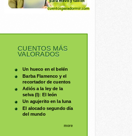
CUENTOS MÁS
VALORADOS
Un hueco en el belén
Barba Flamenco y el
recortador de cuentos
Adiós a la ley de la
selva (I): El león
Un agujerito en la luna
El alocado segundo día
del mundo
more