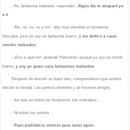
- Ah, fantasma malvado- respondió. -
Algún día te atraparé yo
a ti
.
- !No, no, no, no y no! - dijo muy ofendido el fantasma-.
Disculpa, pero yo soy un fantasma bueno,
y me dedico a cazar
zombis malvados
.
- ¡Eso sí que no!- protestó Patizombi- porque yo soy un zombi
bueno,
y soy yo quien caza fantasmas malvados
.
Después de discutir un buen rato, comprendieron que ambos
decían la verdad. Les pareció divertido y se hicieron amigos.
- Así que no todos los fantasmas son malvados…
- Ni todos los zombis…
-
Pues podríamos unirnos para cazar ogros
.