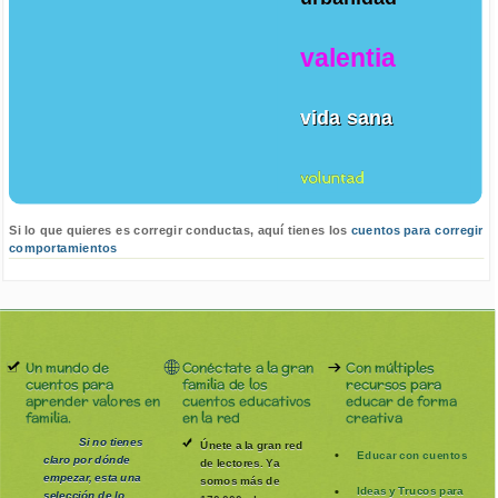
valentia
vida sana
voluntad
Si lo que quieres es corregir conductas, aquí tienes los
cuentos para corregir
comportamientos
Un mundo de
Conéctate a la gran
Con múltiples
cuentos para
familia de los
recursos para
aprender valores en
cuentos educativos
educar de forma
familia.
en la red
creativa
Si no tienes
Únete a la gran red
Educar con cuentos
claro por dónde
de lectores. Ya
empezar, esta una
somos más de
Ideas y Trucos para
selección de lo