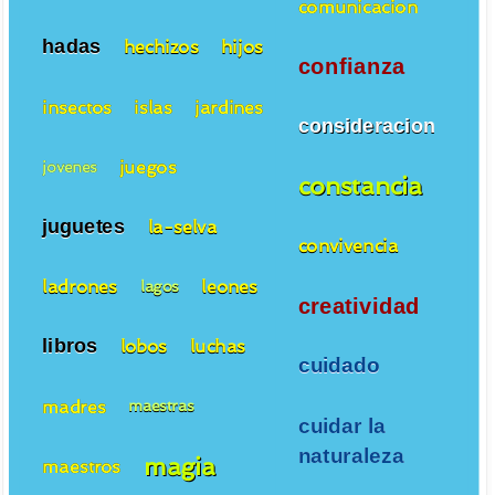
comunicacion
hadas
hechizos
hijos
confianza
insectos
islas
jardines
consideracion
juegos
jovenes
constancia
juguetes
la-selva
convivencia
ladrones
leones
lagos
creatividad
libros
lobos
luchas
cuidado
madres
maestras
cuidar la
naturaleza
magia
maestros