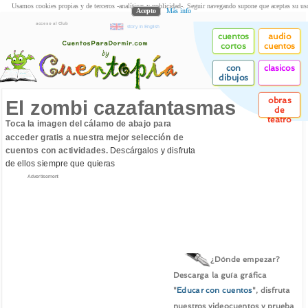
Usamos cookies propias y de terceros -analíticas y publicidad-. Seguir navegando supone que aceptas su us
Acepto
Más info
acceso al Club
story in English
cuentos
audio
cortos
cuentos
con
clasicos
dibujos
obras
El zombi cazafantasmas
de
teatro
Toca la imagen del cálamo de abajo para
acceder gratis a nuestra mejor selección de
cuentos con actividades.
Descárgalos y disfruta
de ellos siempre que quieras
Advertisement
¿Dónde empezar?
Descarga la guía gráfica
"
Educar con cuentos
", disfruta
nuestros videocuentos y prueba