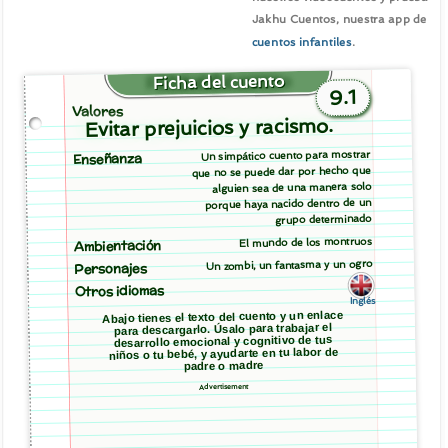
Jakhu Cuentos, nuestra app de
cuentos infantiles
.
Ficha del cuento
9.1
Valores
Evitar prejuicios y racismo.
Un simpático cuento para mostrar
Enseñanza
que no se puede dar por hecho que
alguien sea de una manera solo
porque haya nacido dentro de un
grupo determinado
El mundo de los montruos
Ambientación
Un zombi, un fantasma y un ogro
Personajes
Otros idiomas
Inglés
Abajo tienes el texto del cuento y un enlace
para descargarlo. Úsalo para trabajar el
desarrollo emocional y cognitivo de tus
niños o tu bebé, y ayudarte en tu labor de
padre o madre
Advertisement