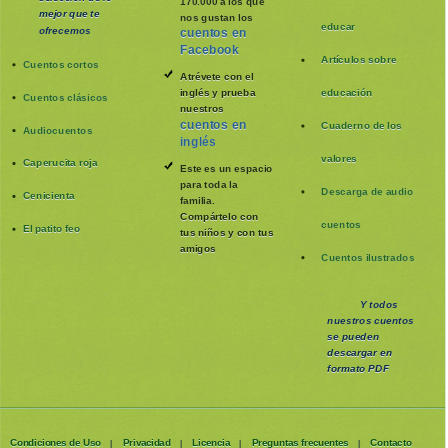
170.000 a los que
mejor que te
nos gustan los
educar
ofrecemos
cuentos en
Facebook
Artículos sobre
Cuentos cortos
Atrévete con el
inglés y prueba
educación
Cuentos clásicos
nuestros
cuentos en
Cuaderno de los
Audiocuentos
inglés
valores
Caperucita roja
Este es un espacio
para toda la
Descarga de audio
Cenicienta
familia
.
Compártelo con
cuentos
El patito feo
tus niños y con tus
amigos
Cuentos ilustrados
Y todos
nuestros cuentos
se pueden
descargar en
formato PDF
Condiciones de Uso
Privacidad
Licencia
Preguntas frecuentes
Contacto
|
|
|
|