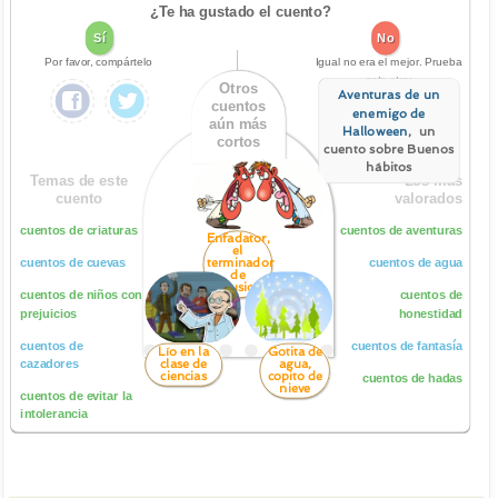
¿Te ha gustado el cuento?
Sí
No
Por favor, compártelo
Igual no era el mejor. Prueba
este otro:
Otros
Aventuras de un
cuentos
enemigo de
aún más
Halloween
, un
cortos
cuento sobre Buenos
hábitos
Temas de este
Los más
cuento
valorados
cuentos de criaturas
cuentos de aventuras
Enfadator,
el
terminador
cuentos de cuevas
cuentos de agua
de
discusiones
cuentos de niños con
cuentos de
prejuicios
honestidad
cuentos de
cuentos de fantasía
Lío en la
Gotita de
clase de
agua,
cazadores
ciencias
copito de
cuentos de hadas
nieve
cuentos de evitar la
intolerancia