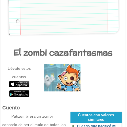
El zombi cazafantasmas
Llévate estos
cuentos
Cuento
Cuentos con valores
Patizombi era un zombi
similares
cansado de ser el malo de todas las
El dado que pacificó mi