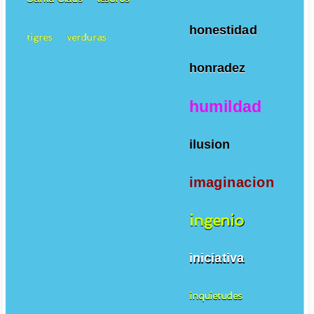
honestidad
tigres
verduras
honradez
humildad
ilusion
imaginacion
ingenio
iniciativa
inquietudes