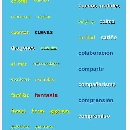
colores
comidas
buenos modales
concursos
conejos
calma
bullying
cuevas
cuentos
cariño
caridad
dragones
duendes
colaboracion
el-mar
enfermedades
compartir
escuelas
escritores
compañerismo
fantasía
familias
comprension
fiestas
flores
gigantes
compromiso
golosinas
guerreros