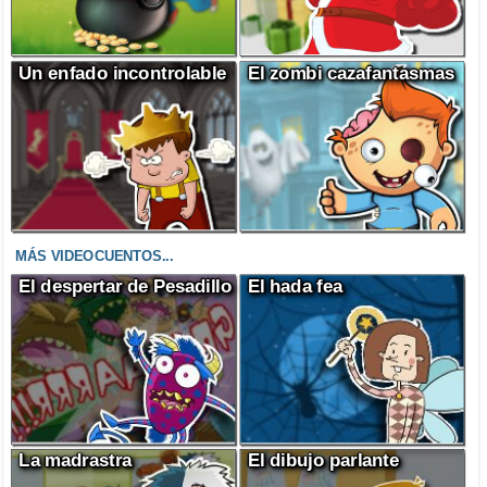
Un enfado incontrolable
El zombi cazafantasmas
MÁS VIDEOCUENTOS...
El despertar de Pesadillo
El hada fea
La madrastra
El dibujo parlante