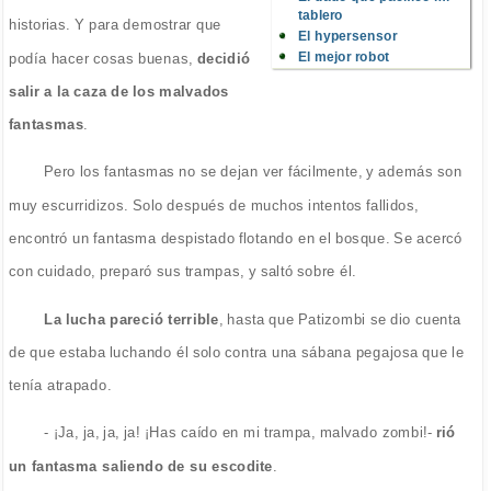
tablero
historias. Y para demostrar que
El hypersensor
El mejor robot
podía hacer cosas buenas,
decidió
salir a la caza de los malvados
fantasmas
.
Pero los fantasmas no se dejan ver fácilmente, y además son
muy escurridizos. Solo después de muchos intentos fallidos,
encontró un fantasma despistado flotando en el bosque. Se acercó
con cuidado, preparó sus trampas, y saltó sobre él.
La lucha pareció terrible
, hasta que Patizombi se dio cuenta
de que estaba luchando él solo contra una sábana pegajosa que le
tenía atrapado.
- ¡Ja, ja, ja, ja! ¡Has caído en mi trampa, malvado zombi!-
rió
un fantasma saliendo de su escodite
.