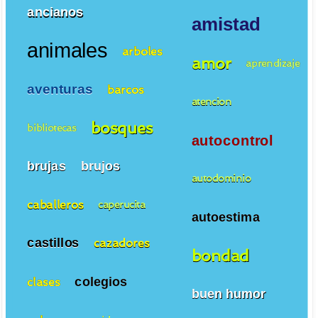
ancianos
amistad
animales
arboles
amor
aprendizaje
aventuras
barcos
atencion
bosques
bibliotecas
autocontrol
brujas
brujos
autodominio
caballeros
caperucita
autoestima
castillos
cazadores
bondad
colegios
clases
buen humor