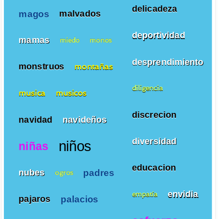
delicadeza
magos
malvados
deportividad
mamas
miedo
monos
desprendimiento
monstruos
montañas
diligencia
musica
musicos
discrecion
navidad
navideños
diversidad
niños
niñas
educacion
padres
nubes
ogros
envidia
empatía
palacios
pajaros