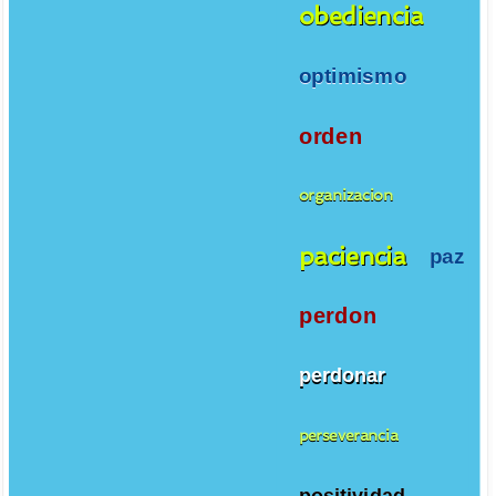
obediencia
optimismo
orden
organizacion
paciencia
paz
perdon
perdonar
perseverancia
positividad