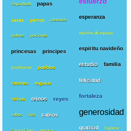
esfuerzo
papas
Papa Noel
esperanza
peces
perros
planetas
espiritu de equipo
pobres
pociones
espiritu navideño
princesas
principes
estudio
familia
pueblos
profesores
felicidad
ratones
regalos
fortaleza
reyes
reinos
reinas
generosidad
sabios
robos
ríos
gratitud
higiene
Santa Claus
tesoros