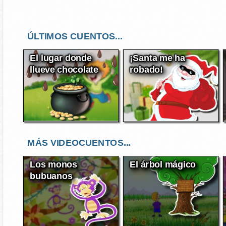
ÚLTIMOS CUENTOS...
El lugar donde
¡Santa me ha
llueve chocolate
robado!
MÁS VIDEOCUENTOS...
Los monos
El árbol mágico
bubuanos