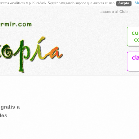
rceros -analíticas y publicidad-. Seguir navegando supone que aceptas su uso
Acepto
Má
acceso al Club
cu
c
cl
gratis a
des.