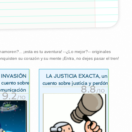
amoren?... ¡esta es tu aventura! --¿Lo mejor?-- originales
nquisten su corazón y su mente ¡Entra, no dejes pasar el tren!
 INVASIÓN
LA JUSTICIA EXACTA
, un
n cuento sobre
cuento sobre justicia y perdón
8.8
omunicación
/10
9.2
/10