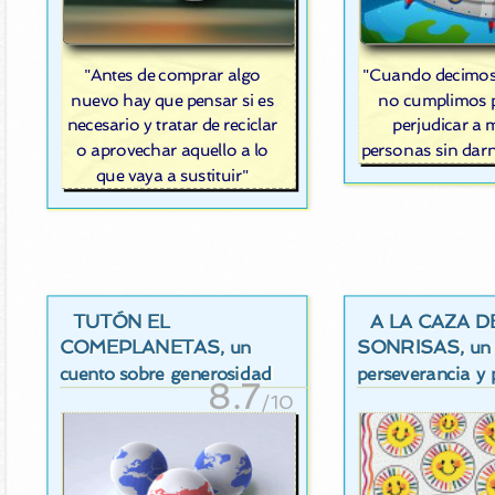
"Antes de comprar algo
"Cuando decimos
nuevo hay que pensar si es
no cumplimos
necesario y tratar de reciclar
perjudicar a
o aprovechar aquello a lo
personas sin dar
que vaya a sustituir"
TUTÓN EL
A LA CAZA D
COMEPLANETAS
SONRISAS
, un
, un
cuento sobre generosidad
perseverancia y 
8.7
/10