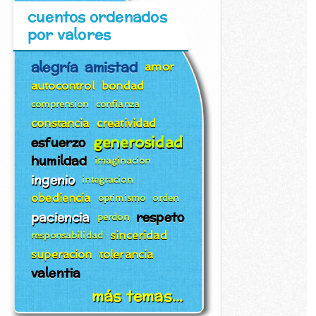
cuentos ordenados
por valores
alegría
amistad
amor
autocontrol
bondad
comprension
confianza
constancia
creatividad
generosidad
esfuerzo
humildad
imaginacion
ingenio
integracion
obediencia
optimismo
orden
paciencia
respeto
perdon
sinceridad
responsabilidad
superacion
tolerancia
valentia
más temas...