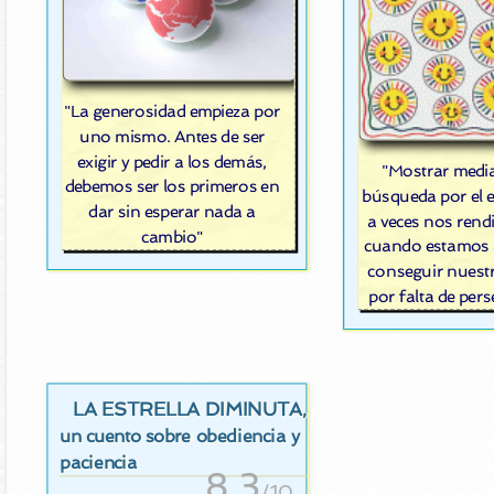
"La generosidad empieza por
uno mismo. Antes de ser
exigir y pedir a los demás,
"Mostrar medi
debemos ser los primeros en
búsqueda por el 
dar sin esperar nada a
a veces nos rend
cambio"
cuando estamos 
conseguir nuestr
por falta de per
LA ESTRELLA DIMINUTA
,
un cuento sobre obediencia y
paciencia
8.3
/10