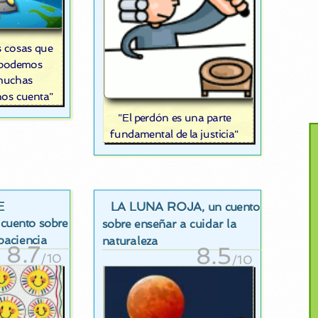
 cosas que
 podemos
 muchas
nos cuenta"
"El perdón es una parte
fundamental de la justicia"
E
LA LUNA ROJA
, un cuento
 cuento sobre
sobre enseñar a cuidar la
paciencia
naturaleza
8.7
8.5
/10
/10