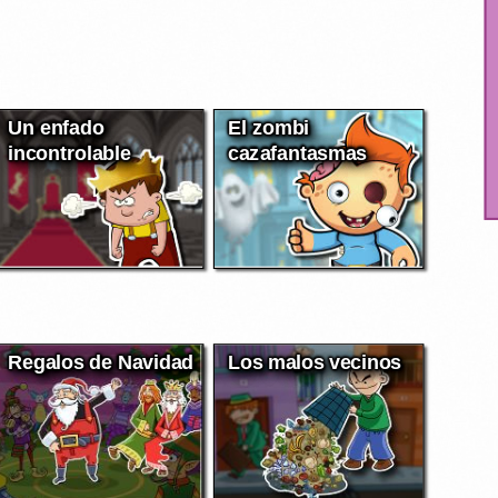
Un enfado
El zombi
incontrolable
cazafantasmas
Regalos de Navidad
Los malos vecinos