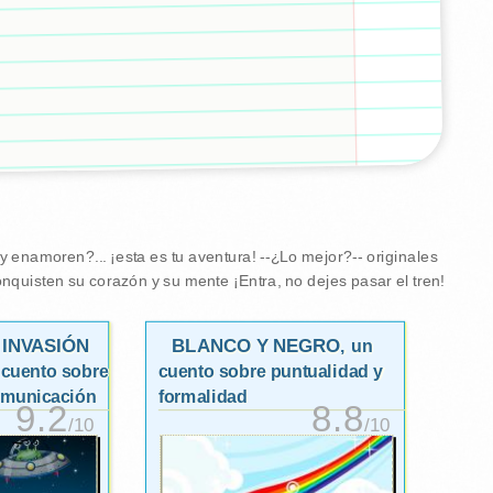
 enamoren?... ¡esta es tu aventura! --¿Lo mejor?-- originales
nquisten su corazón y su mente ¡Entra, no dejes pasar el tren!
 INVASIÓN
BLANCO Y NEGRO
, un
 cuento sobre
cuento sobre puntualidad y
omunicación
formalidad
9.2
8.8
/10
/10