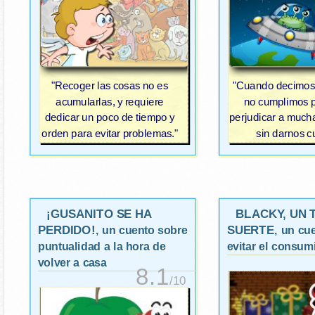
"Recoger las cosas no es
"Cuando decimos
acumularlas, y requiere
no cumplimos
dedicar un poco de tiempo y
perjudicar a much
orden para evitar problemas."
sin darnos c
¡GUSANITO SE HA
BLACKY, UN 
PERDIDO!
SUERTE
, un cuento sobre
, un cu
puntualidad a la hora de
evitar el consu
volver a casa
8.1
/10