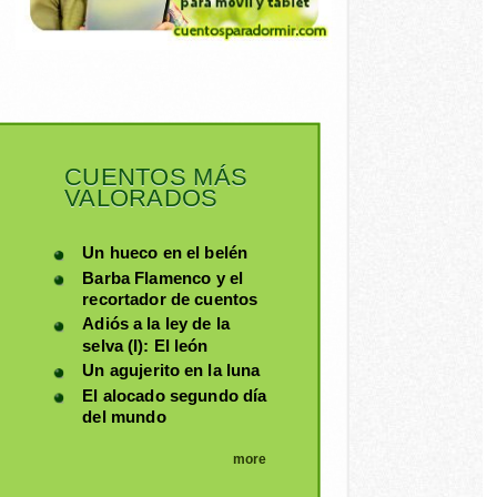
CUENTOS MÁS
VALORADOS
Un hueco en el belén
Barba Flamenco y el
recortador de cuentos
Adiós a la ley de la
selva (I): El león
Un agujerito en la luna
El alocado segundo día
del mundo
more