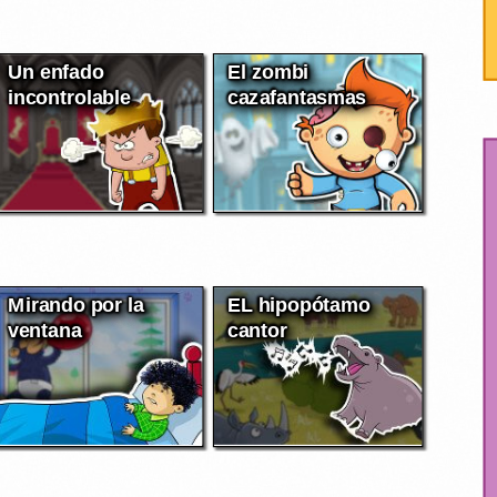
Un enfado
El zombi
incontrolable
cazafantasmas
Mirando por la
EL hipopótamo
ventana
cantor