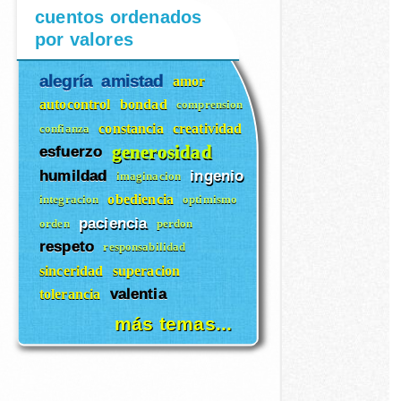
cuentos ordenados
por valores
alegría
amistad
amor
autocontrol
bondad
comprension
constancia
creatividad
confianza
generosidad
esfuerzo
humildad
ingenio
imaginacion
obediencia
integracion
optimismo
paciencia
orden
perdon
respeto
responsabilidad
sinceridad
superacion
valentia
tolerancia
más temas...