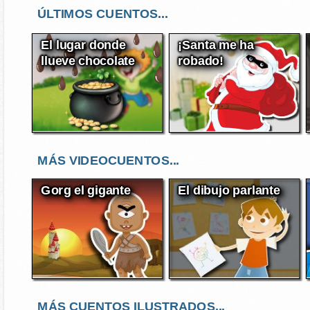
ÚLTIMOS CUENTOS...
El lugar donde
¡Santa me ha
llueve chocolate
robado!
MÁS VIDEOCUENTOS...
Gorg el gigante
El dibujo parlante
MÁS CUENTOS ILUSTRADOS...