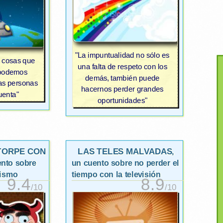
"La impuntualidad no sólo es
 cosas que
una falta de respeto con los
 podemos
demás, también puede
as personas
hacernos perder grandes
uenta"
oportunidades"
TORPE CON
LAS TELES MALVADAS
,
ento sobre
un cuento sobre no perder el
mismo
tiempo con la televisión
9.4
8.9
/10
/10