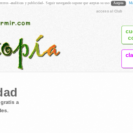
rceros -analíticas y publicidad-. Seguir navegando supone que aceptas su uso
Acepto
Má
acceso al Club
cu
c
cl
dad
gratis a
des.