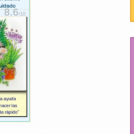
cuidado
8.6
/10
na ayuda
hacer las
ás rápido"