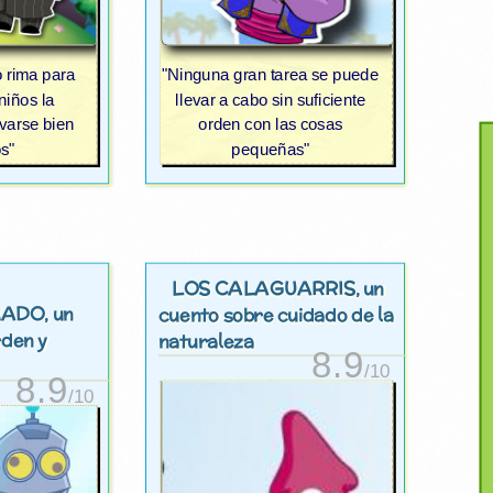
 rima para
"Ninguna gran tarea se puede
niños la
llevar a cabo sin suficiente
avarse bien
orden con las cosas
s"
pequeñas"
LOS CALAGUARRIS
, un
MADO
, un
cuento sobre cuidado de la
rden y
naturaleza
8.9
/10
8.9
/10