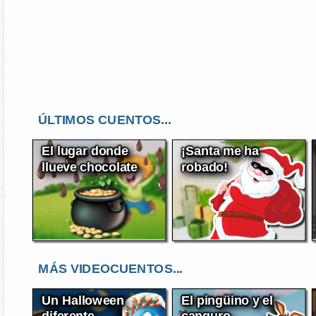
ÚLTIMOS CUENTOS...
El lugar donde
¡Santa me ha
llueve chocolate
robado!
MÁS VIDEOCUENTOS...
Un Halloween
El pingüino y el
diferente
canguro