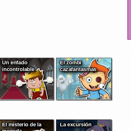
Un enfado
El zombi
incontrolable
cazafantasmas
El misterio de la
La excursión
moneda