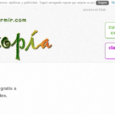
rceros -analíticas y publicidad-. Seguir navegando supone que aceptas su uso
Acepto
Má
acceso al Club
cu
c
cl
gratis a
des.