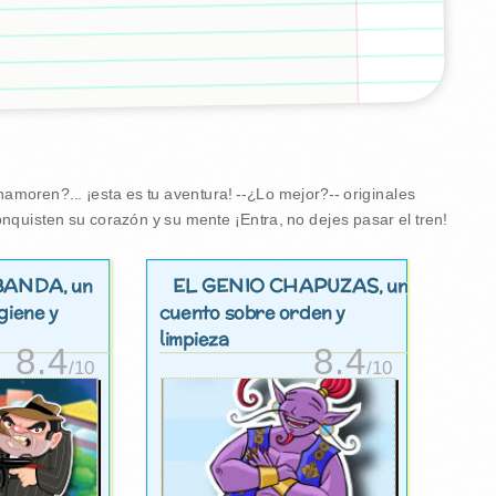
amoren?... ¡esta es tu aventura! --¿Lo mejor?-- originales
nquisten su corazón y su mente ¡Entra, no dejes pasar el tren!
 BANDA
EL GENIO CHAPUZAS
, un
, un
giene y
cuento sobre orden y
limpieza
8.4
8.4
/10
/10