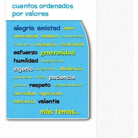
cuentos ordenados
por valores
alegría
amistad
amor
autocontrol
bondad
comprension
constancia
creatividad
confianza
esfuerzo
generosidad
humildad
imaginacion
ingenio
obediencia
integracion
paciencia
optimismo
orden
respeto
perdon
responsabilidad
sinceridad
superacion
valentia
tolerancia
más temas...