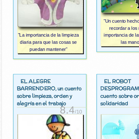
"Un cuento hecho
recordar a los 
importancia de l
"La importancia de la limpieza
las mano
diaria para que las cosas se
puedan mantener"
EL ALEGRE
EL ROBOT
BARRENDERO
DESPROGRA
, un cuento
sobre limpieza, orden y
cuento sobre o
alegría en el trabajo
solidaridad
8.4
/10