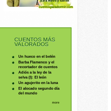
CUENTOS MÁS
VALORADOS
Un hueco en el belén
Barba Flamenco y el
recortador de cuentos
Adiós a la ley de la
selva (I): El león
Un agujerito en la luna
El alocado segundo día
del mundo
more