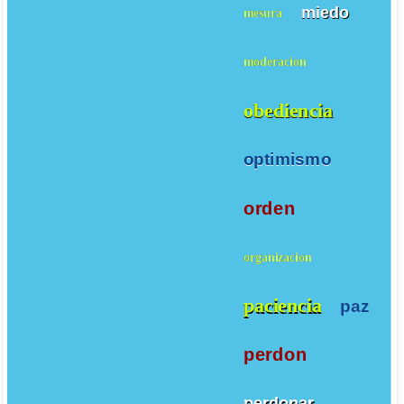
miedo
mesura
moderacion
obediencia
optimismo
orden
organizacion
paciencia
paz
perdon
perdonar