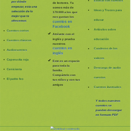
Educar con cuentos
por dónde
de lectores. Ya
empezar, esta una
somos más de
Ideas y Trucos para
selección de lo
170.000 a los que
mejor que te
nos gustan los
educar
ofrecemos
cuentos en
Facebook
Artículos sobre
Cuentos cortos
Atrévete con el
inglés y prueba
educación
Cuentos clásicos
nuestros
cuentos en
Cuaderno de los
Audiocuentos
inglés
valores
Caperucita roja
Este es un espacio
para toda la
Descarga de audio
Cenicienta
familia
.
Compártelo con
cuentos
El patito feo
tus niños y con tus
amigos
Cuentos ilustrados
Y todos nuestros
cuentos se
pueden
descargar
en formato PDF