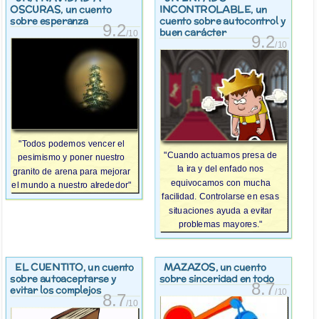
OSCURAS
INCONTROLABLE
, un cuento
, un
sobre esperanza
cuento sobre autocontrol y
9.2
buen carácter
/10
9.2
/10
"Todos podemos vencer el
"Cuando actuamos presa de
pesimismo y poner nuestro
la ira y del enfado nos
granito de arena para mejorar
equivocamos con mucha
el mundo a nuestro alrededor"
facilidad. Controlarse en esas
situaciones ayuda a evitar
problemas mayores."
EL CUENTITO
MAZAZOS
, un cuento
, un cuento
sobre autoaceptarse y
sobre sinceridad en todo
8.7
evitar los complejos
/10
8.7
/10