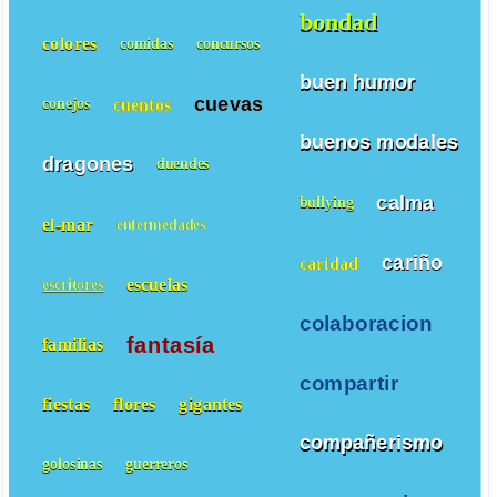
bondad
colores
comidas
concursos
buen humor
cuevas
cuentos
conejos
buenos modales
dragones
duendes
calma
bullying
el-mar
enfermedades
cariño
caridad
escuelas
escritores
colaboracion
fantasía
familias
compartir
fiestas
flores
gigantes
compañerismo
golosinas
guerreros