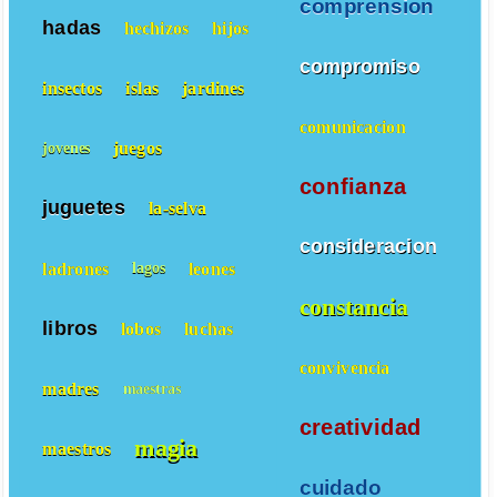
comprension
hadas
hechizos
hijos
compromiso
insectos
islas
jardines
comunicacion
juegos
jovenes
confianza
juguetes
la-selva
consideracion
ladrones
leones
lagos
constancia
libros
lobos
luchas
convivencia
madres
maestras
creatividad
magia
maestros
cuidado