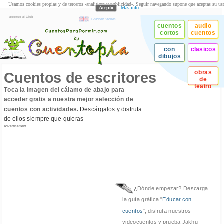
Usamos cookies propias y de terceros -analíticas y publicidad-. Seguir navegando supone que aceptas su us
Acepto
Más info
acceso al Club
Children Stories
cuentos
audio
cortos
cuentos
con
clasicos
dibujos
obras
Cuentos de escritores
de
teatro
Toca la imagen del cálamo de abajo para
acceder gratis a nuestra mejor selección de
cuentos con actividades.
Descárgalos y disfruta
de ellos siempre que quieras
Advertisement
¿Dónde empezar? Descarga
la guía gráfica "
Educar con
cuentos
", disfruta nuestros
videocuentos y prueba Jakhu