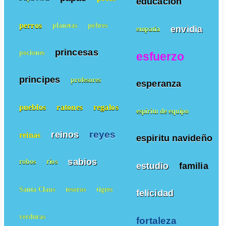
educacion
perros
planetas
pobres
envidia
empatía
princesas
pociones
esfuerzo
principes
profesores
esperanza
pueblos
ratones
regalos
espiritu de equipo
reyes
reinos
reinas
espiritu navideño
sabios
robos
ríos
estudio
familia
Santa Claus
tesoros
tigres
felicidad
verduras
fortaleza