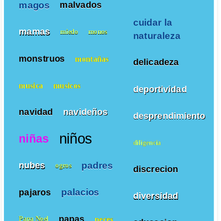
magos
malvados
cuidar la
mamas
miedo
monos
naturaleza
monstruos
montañas
delicadeza
musica
musicos
deportividad
navidad
navideños
desprendimiento
niños
niñas
diligencia
padres
nubes
ogros
discrecion
palacios
pajaros
diversidad
papas
peces
Papa Noel