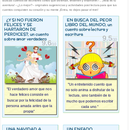
Buscas cuentos de escritores cortos que diviertan, enseñen y enamoren?... ¡esta es tu
aventura! --¿Lo mejor?-- originales sugerencias y actividades post lectura para que tus
cuentos conquisten su corazón y su mente ¡Entra, no dejes pasar el tren!
¿Y SI NO FUERON
EN BUSCA DEL PEOR
FELICES Y SE
LIBRO DEL MUNDO
, un
HARTARON DE
cuento sobre lectura y
PERDICES?
, un cuento
escritura
9.5
sobre amor verdadero
/10
9.6
/10
"Un entretenido cuento que
"El verdadero amor que nos
no solo anima a disfrutar de la
hace felices consiste en
lectura, sino también de lo
buscar por la felicidad de la
mucho que podemos escribir
persona amada antes que la
cada uno."
propia"
UNA NAVIDAD A
UN ENFADO