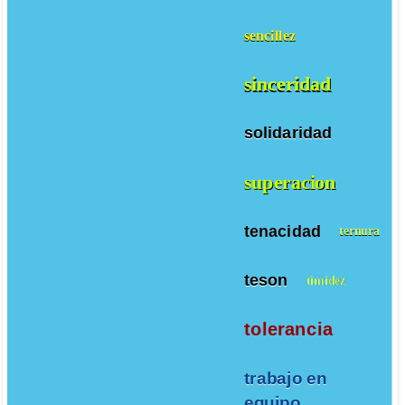
sencillez
sinceridad
solidaridad
superacion
tenacidad
ternura
teson
timidez
tolerancia
trabajo en
equipo