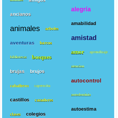
alegría
ancianos
amabilidad
animales
arboles
amistad
aventuras
barcos
amor
aprendizaje
bosques
bibliotecas
atencion
brujas
brujos
autocontrol
caballeros
caperucita
autodominio
castillos
cazadores
autoestima
colegios
clases