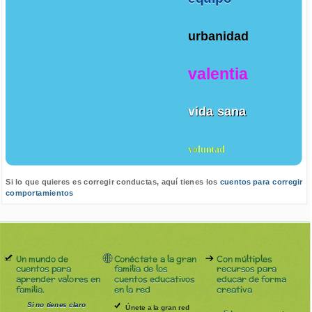
urbanidad
valentia
vida sana
voluntad
Si lo que quieres es corregir conductas, aquí tienes los
cuentos para corregir
comportamientos
Un mundo de
Conéctate a la gran
Con múltiples
cuentos para
familia de los
recursos para
aprender valores en
cuentos educativos
educar de forma
familia.
en la red
creativa
Si no tienes claro
Únete a la gran red