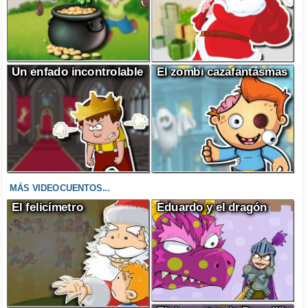
Un enfado incontrolable
El zombi cazafantasmas
MÁS VIDEOCUENTOS...
El felicímetro
Eduardo y el dragón