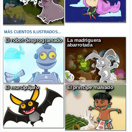
MÁS CUENTOS ILUSTRADOS...
El robot desprogramado
La madriguera
abarrotada
El murcipájaro
El príncipe malvado