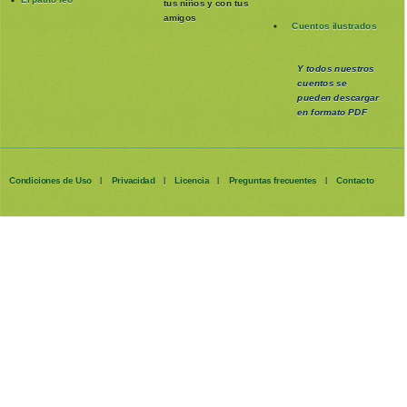
tus niños y con tus
amigos
Cuentos ilustrados
Y todos nuestros
cuentos se
pueden
descargar
en formato PDF
Condiciones de Uso
Privacidad
Licencia
Preguntas frecuentes
Contacto
|
|
|
|