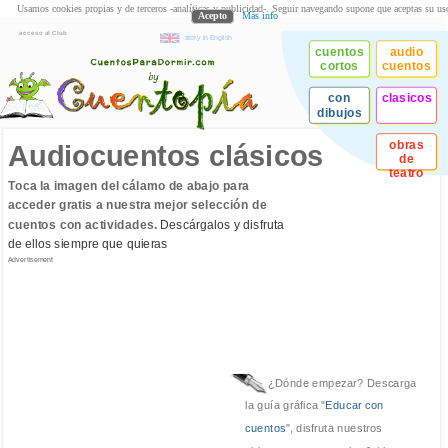
Usamos cookies propias y de terceros -analíticas y publicidad-. Seguir navegando supone que aceptas su us
Acepto
Más info
acceso al Club
story in English
cuentos
audio
cortos
cuentos
con
clasicos
dibujos
obras
Audiocuentos clásicos
de
teatro
Toca la imagen del cálamo de abajo para
acceder gratis a nuestra mejor selección de
cuentos con actividades.
Descárgalos y disfruta
de ellos siempre que quieras
Advertisement
¿Dónde empezar? Descarga
la guía gráfica "
Educar con
cuentos
", disfruta nuestros