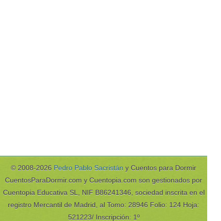
© 2008-2026
Pedro Pablo Sacristán
y Cuentos para Dormir
CuentosParaDormir.com y Cuentopia.com son gestionados por
Cuentopia Educativa SL, NIF B86241346, sociedad inscrita en el
registro Mercantil de Madrid, al Tomo: 28946 Folio: 124 Hoja:
521223/ Inscripción: 1º