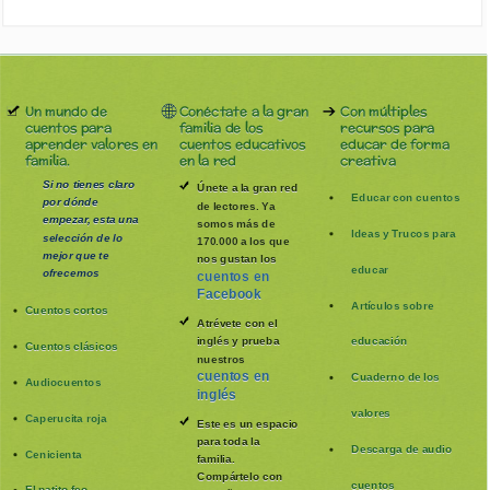
Un mundo de
Conéctate a la gran
Con múltiples
cuentos para
familia de los
recursos para
aprender valores en
cuentos educativos
educar de forma
familia.
en la red
creativa
Si no tienes claro
Únete a la gran red
Educar con cuentos
por dónde
de lectores. Ya
empezar, esta una
somos más de
Ideas y Trucos para
selección de lo
170.000 a los que
mejor que te
nos gustan los
educar
ofrecemos
cuentos en
Facebook
Artículos sobre
Cuentos cortos
Atrévete con el
inglés y prueba
educación
Cuentos clásicos
nuestros
cuentos en
Cuaderno de los
Audiocuentos
inglés
valores
Caperucita roja
Este es un espacio
para toda la
Descarga de audio
Cenicienta
familia
.
Compártelo con
cuentos
El patito feo