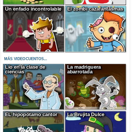
Un enfado incontrolable
El zombi cazafantasmas
MÁS VIDEOCUENTOS...
Lío en la clase de
La madriguera
ciencias
abarrotada
EL hipopótamo cantor
La Brujita Dulce