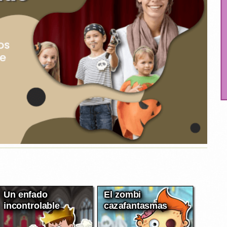
Un enfado
El zombi
incontrolable
cazafantasmas