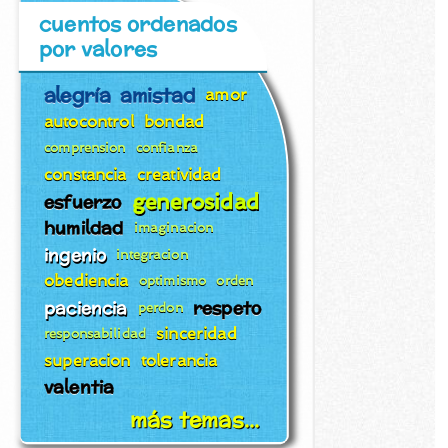
cuentos ordenados
por valores
alegría
amistad
amor
autocontrol
bondad
comprension
confianza
constancia
creatividad
generosidad
esfuerzo
humildad
imaginacion
ingenio
integracion
obediencia
optimismo
orden
paciencia
respeto
perdon
sinceridad
responsabilidad
superacion
tolerancia
valentia
más temas...