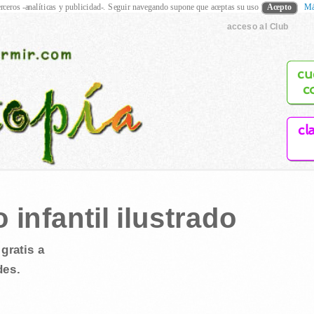
rceros -analíticas y publicidad-. Seguir navegando supone que aceptas su uso
Acepto
Má
acceso al Club
cu
c
cl
infantil ilustrado
gratis a
des.