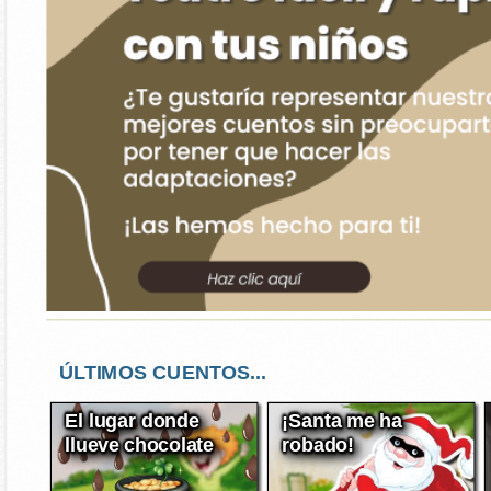
ÚLTIMOS CUENTOS...
El lugar donde
¡Santa me ha
llueve chocolate
robado!