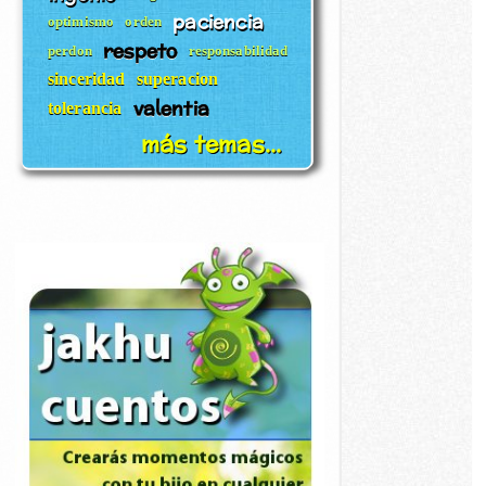
paciencia
optimismo
orden
respeto
perdon
responsabilidad
sinceridad
superacion
valentia
tolerancia
más temas...