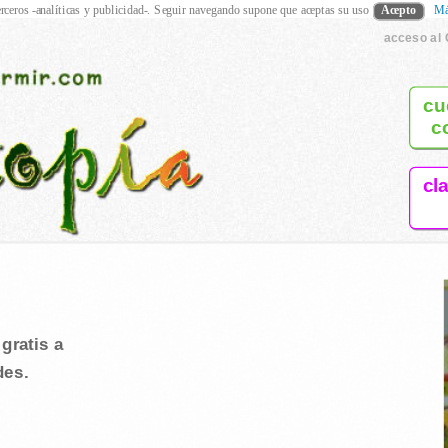
rceros -analíticas y publicidad-. Seguir navegando supone que aceptas su uso
Acepto
Má
acceso al 
cu
c
cl
gratis a
des.