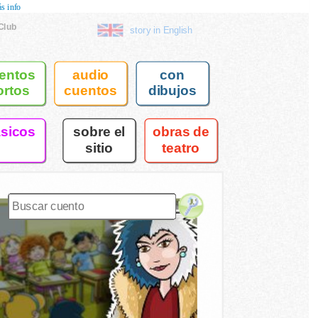
s info
Club
story in English
entos
audio
con
ortos
cuentos
dibujos
asicos
sobre el
obras de
sitio
teatro