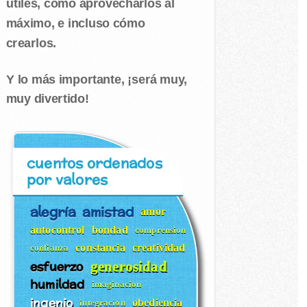
útiles, cómo aprovecharlos al
máximo, e incluso cómo
crearlos.
Y lo más importante, ¡será muy,
muy divertido!
cuentos ordenados
por valores
alegría
amistad
amor
autocontrol
bondad
comprension
constancia
creatividad
confianza
esfuerzo
generosidad
humildad
imaginacion
ingenio
obediencia
integracion