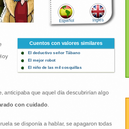
Inglés
Español
Cuentos con valores similares
e
El deductivo señor Tábano
Hoy
El mejor robot
El niño de las mil cosquillas
u
, anticipaba que aquel día descubrirían algo
parado con cuidado
.
ruela se disponía a hablar, se apagaron todas