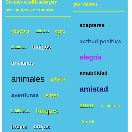
Cuentos clasificados por
por valores
personajes y elementos
aceptarse
abuelitas
agua
abuelos
actitud positiva
amigos
alumnos
alegría
ancianos
amabilidad
animales
arboles
amistad
aventuras
barcos
amor
aprendizaje
bosques
bibliotecas
atencion
brujas
brujos