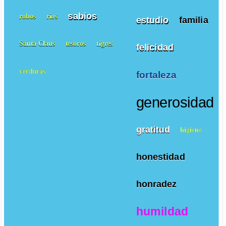
sabios
robos
ríos
estudio
familia
Santa Claus
tesoros
tigres
felicidad
verduras
fortaleza
generosidad
gratitud
higiene
honestidad
honradez
humildad