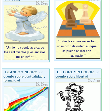
8.8
/10
"Todas las cosas necesitan
un mínimo de orden, aunque
"Un tierno cuento acerca de
se pueda aplicar con
los sentimientos y los anhelos
imaginación"
del corazón"
BLANCO Y NEGRO
EL TIGRE SIN COLOR
, un
, un
cuento sobre puntualidad y
cuento sobre libertad
8.7
formalidad
/10
8.8
/10