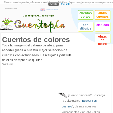
Usamos cookies propias y de terceros -analíticas y publicidad-. Seguir navegando supone que aceptas su us
Acepto
Más info
acceso al Club
Children Stories
cuentos
audio
cortos
cuentos
con
clasicos
dibujos
obras
Cuentos de colores
de
teatro
Toca la imagen del cálamo de abajo para
acceder gratis a nuestra mejor selección de
cuentos con actividades.
Descárgalos y disfruta
de ellos siempre que quieras
Advertisement
¿Dónde empezar? Descarga
la guía gráfica "
Educar con
cuentos
", disfruta nuestros
videocuentos y prueba Jakhu