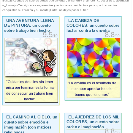
Buscas cuentos de colores cortos que diviertan, enseñen y enamoren?... ¡esta es tu aventura!
--¿Lo mejor?-- originales sugerencias y actividades post lectura para que tus cuentos
conquisten su corazón y su mente ¡Entra, no dejes pasar el tren!
UNA AVENTURA LLENA
LA CABEZA DE
DE PINTURA
COLORES
, un cuento
, un cuento sobre
sobre trabajo bien hecho
luchar contra la envidia
9.5
8.8
/10
/10
"Cuidar los detalles sin tener
"La envidia es el resultado de
prisa por terminar es la forma
no saber apreciar todo lo
de conseguir un trabajo bien
bueno que tenemos"
hecho"
EL CAMINO AL CIELO
EL AJEDREZ DE LOS MIL
, un
COLORES
, un cuento sobre
cuento sobre emoción e
orden e imaginación
imaginación (con matices
8.8
religiosos)
/10