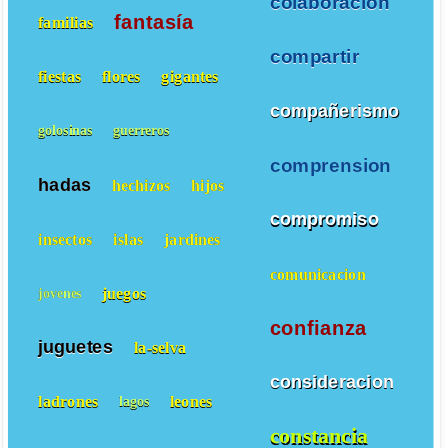
colaboracion
fantasía
familias
compartir
fiestas
flores
gigantes
compañerismo
golosinas
guerreros
comprension
hadas
hechizos
hijos
compromiso
insectos
islas
jardines
comunicacion
juegos
jovenes
confianza
juguetes
la-selva
consideracion
ladrones
leones
lagos
constancia