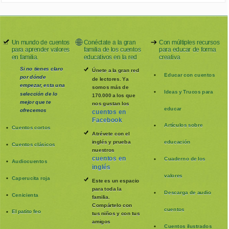
Un mundo de cuentos
Conéctate a la gran
Con múltiples recursos
para aprender valores
familia de los cuentos
para educar de forma
en familia.
educativos en la red
creativa
Si no tienes claro
Únete a la gran red
Educar con cuentos
por dónde
de lectores. Ya
empezar, esta una
somos más de
Ideas y Trucos para
selección de lo
170.000 a los que
mejor que te
nos gustan los
educar
ofrecemos
cuentos en
Facebook
Artículos sobre
Cuentos cortos
Atrévete con el
inglés y prueba
educación
Cuentos clásicos
nuestros
cuentos en
Cuaderno de los
Audiocuentos
inglés
valores
Caperucita roja
Este es un espacio
para toda la
Descarga de audio
Cenicienta
familia
.
Compártelo con
cuentos
El patito feo
tus niños y con tus
amigos
Cuentos ilustrados