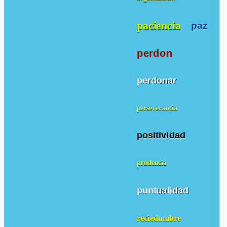
paciencia
paz
perdon
perdonar
perseverancia
positividad
prudencia
puntualidad
reciedumbre