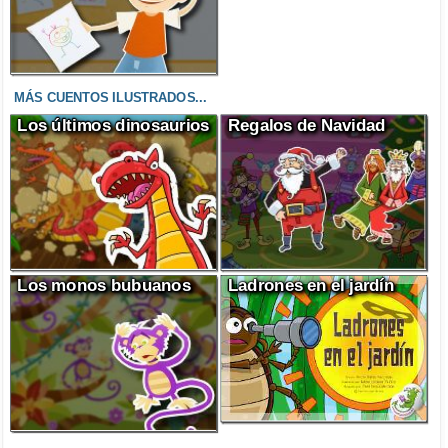
MÁS CUENTOS ILUSTRADOS...
Los últimos dinosaurios
Regalos de Navidad
Los monos bubuanos
Ladrones en el jardín