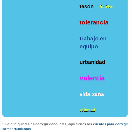
teson
timidez
tolerancia
trabajo en
equipo
urbanidad
valentia
vida sana
voluntad
Si lo que quieres es corregir conductas, aquí tienes los
cuentos para corregir
comportamientos