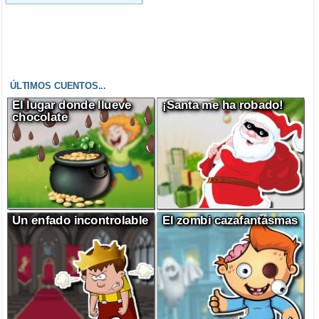
ÚLTIMOS CUENTOS...
El lugar donde llueve
¡Santa me ha robado!
chocolate
Un enfado incontrolable
El zombi cazafantasmas