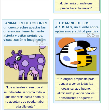
alguien más grande que
puede hacer lo mismo"
ANIMALES DE COLORES
EL BARRIO DE LOS
,
ARTISTAS
, un cuento sobre
un cuento sobre aceptar las
optimismo y actitud positiva
diferencias, tener la mente
8.5
abierta y evitar prejuicios.
/10
visualización e imaginación
8.6
/10
"Un original propuesta para
ayudar a ver en todas las
"Los animales creen que el
cosas su lado bueno,
mundo debe ser como todo lo
eliminando y venciendo los
que han visto hasta ahora, y
pensamientos negativos"
no aceptan que pueda haber
nada diferente."