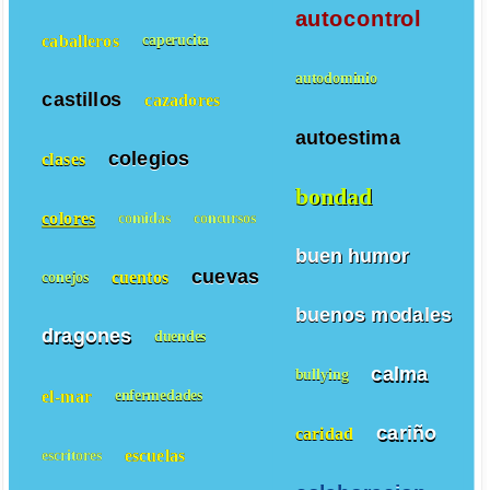
autocontrol
caballeros
caperucita
autodominio
castillos
cazadores
autoestima
colegios
clases
bondad
colores
comidas
concursos
buen humor
cuevas
cuentos
conejos
buenos modales
dragones
duendes
calma
bullying
el-mar
enfermedades
cariño
caridad
escuelas
escritores