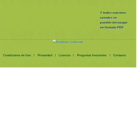
Y todos nuestros
cuentos se
pueden
descargar
en formato PDF
Condiciones de Uso
Privacidad
Licencia
Preguntas frecuentes
Contacto
|
|
|
|