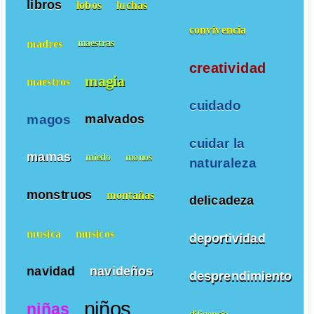
libros
lobos
luchas
convivencia
madres
maestras
creatividad
magia
maestros
cuidado
magos
malvados
cuidar la
mamas
miedo
monos
naturaleza
monstruos
montañas
delicadeza
musica
musicos
deportividad
navidad
navideños
desprendimiento
niños
niñas