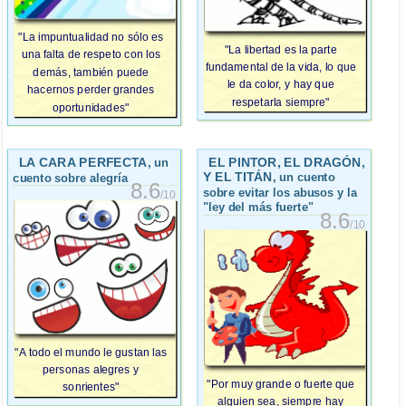
"La impuntualidad no sólo es
"La libertad es la parte
una falta de respeto con los
fundamental de la vida, lo que
demás, también puede
le da color, y hay que
hacernos perder grandes
respetarla siempre"
oportunidades"
LA CARA PERFECTA
EL PINTOR, EL DRAGÓN,
, un
Y EL TITÁN
, un cuento
cuento sobre alegría
8.6
sobre evitar los abusos y la
/10
"ley del más fuerte"
8.6
/10
"A todo el mundo le gustan las
personas alegres y
"Por muy grande o fuerte que
sonrientes"
alguien sea, siempre hay