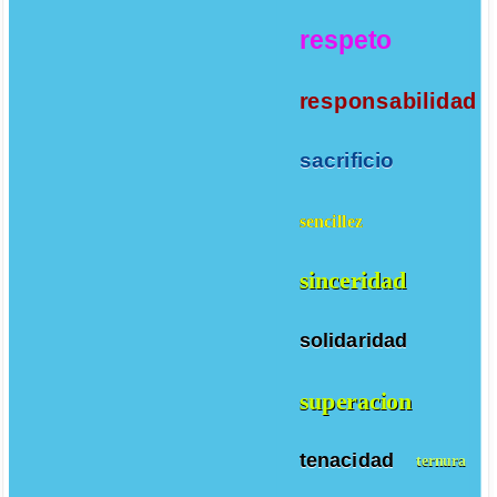
respeto
responsabilidad
sacrificio
sencillez
sinceridad
solidaridad
superacion
tenacidad
ternura