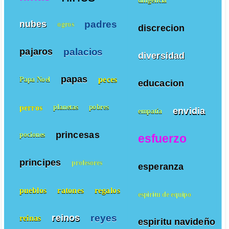
diligencia
padres
nubes
ogros
discrecion
palacios
pajaros
diversidad
papas
peces
Papa Noel
educacion
perros
planetas
pobres
envidia
empatía
princesas
pociones
esfuerzo
principes
profesores
esperanza
pueblos
ratones
regalos
espiritu de equipo
reyes
reinos
reinas
espiritu navideño