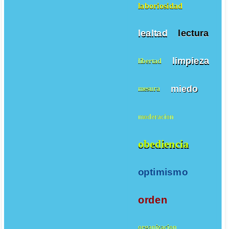
laboriosidad
lealtad
lectura
limpieza
libertad
miedo
mesura
moderacion
obediencia
optimismo
orden
organizacion