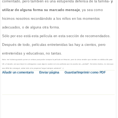
comentado, pero también es una estupenda defensa de la familia-
y
utilizar de alguna forma su marcado mensaje
, ya sea como
hicimos nosotros recordándolo a los niños en los momentos
adecuados, o de alguna otra forma.
Sólo por eso está esta película en esta sección de recomendados.
Después de todo, películas entretenidas las hay a cientos, pero
entretenidas y educativas, no tantas.
Nota: me hubiera gustado poner un enlace para poder comprar la película en Amazon, pero la única versión que venden es válida sólo para
US y Canadá, así que mejor no arriesgarse a que alguno acabe con una película que no pueda ver, ¿verdad?. De todos modos, no creo que
sea difícil de conseguir, sobre todo si te propones
"seguir siempre adelante"
;-)
Añadir un comentario
Enviar página
Guardar/Imprimir como PDF