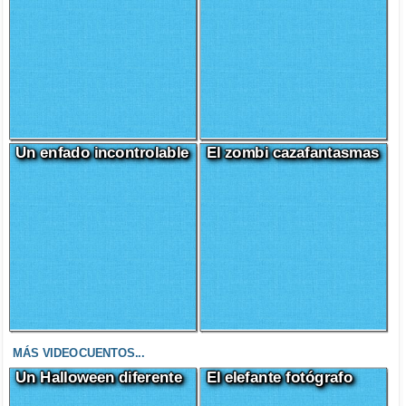
Un enfado incontrolable
El zombi cazafantasmas
MÁS VIDEOCUENTOS...
Un Halloween diferente
El elefante fotógrafo