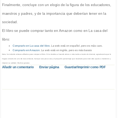
Finalmente, concluye con un elogio de la figura de los educadores,
maestros y padres, y de la importancia que deberían tener en la
sociedad.
El libro se puede comprar tanto en Amazon como en La casa del
libro:
Comprarlo en La casa del libro
. La web está en español, pero es más caro.
Comprarlo en Amazon
. La web está en inglés, pero es más barato
Nota: he incluido enlaces afiliados para comprar el libro. Si te decides a hacerlo ahora o más tarde a través de internet, agradecería que lo
hagas a través de uno de esos enlaces. Aunque sea poca cosa, el pequeño porcentaje que resultaría para este sitio ayuda a mantener y
mejorar su calidad. Muchas gracias
Añadir un comentario
Enviar página
Guardar/Imprimir como PDF