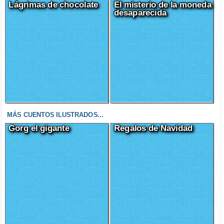
Lágrimas de chocolate
El misterio de la moneda
desaparecida
MÁS CUENTOS ILUSTRADOS...
Gorg el gigante
Regalos de Navidad