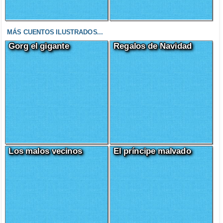
MÁS CUENTOS ILUSTRADOS...
Gorg el gigante
Regalos de Navidad
Los malos vecinos
El príncipe malvado