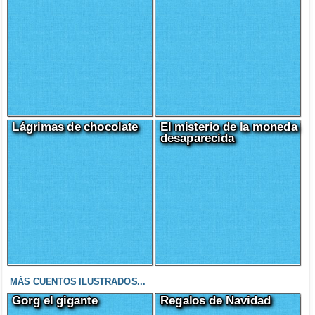
Lágrimas de chocolate
El misterio de la moneda
desaparecida
MÁS CUENTOS ILUSTRADOS...
Gorg el gigante
Regalos de Navidad