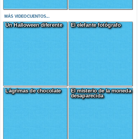
MÁS VIDEOCUENTOS...
Un Halloween diferente
El elefante fotógrafo
Lágrimas de chocolate
El misterio de la moneda
desaparecida