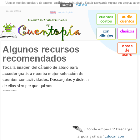
Usamos cookies propias y de terceros -analíticas y publicidad-. Seguir navegando supone que aceptas su us
Acepto
Más info
acceso al Club
story in English
cuentos
audio
cortos
cuentos
con
clasicos
dibujos
obras
Algunos recursos
de
teatro
recomendados
Toca la imagen del cálamo de abajo para
acceder gratis a nuestra mejor selección de
cuentos con actividades.
Descárgalos y disfruta
de ellos siempre que quieras
Advertisement
¿Dónde empezar? Descarga
la guía gráfica "
Educar con