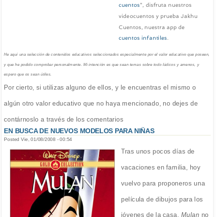
cuentos
", disfruta nuestros
videocuentos y prueba Jakhu
Cuentos, nuestra app de
cuentos infantiles
.
He aquí una selección de contenidos educativos seleccionados especialmente por el valor educativo que poseen,
y que he podido comprobar personalmente. Mi intención es que sean temas sobre todo lúdicos y amenos, y
espero que os sean útiles.
Por cierto, si utilizas alguno de ellos, y le encuentras el mismo o
algún otro valor educativo que no haya mencionado, no dejes de
contárnoslo a través de los comentarios
EN BUSCA DE NUEVOS MODELOS PARA NIÑAS
Posted Vie, 01/08/2008 - 00:54
Tras unos pocos días de
vacaciones en familia, hoy
vuelvo para proponeros una
película de dibujos para los
jóvenes de la casa.
Mulan
no