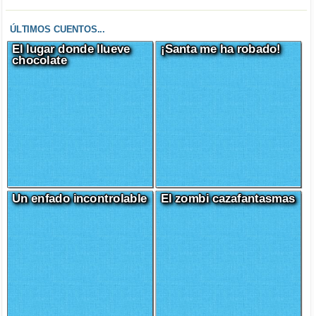
ÚLTIMOS CUENTOS...
El lugar donde llueve
¡Santa me ha robado!
chocolate
Un enfado incontrolable
El zombi cazafantasmas