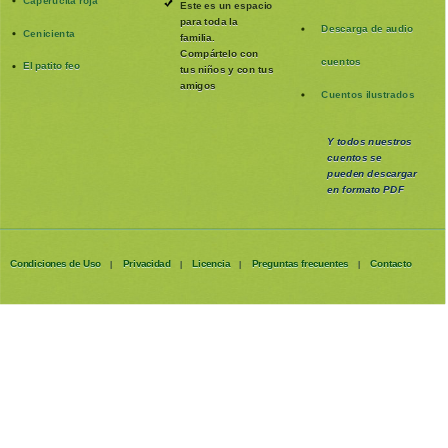
Caperucita roja
Este es un espacio
para toda la
Descarga de audio
Cenicienta
familia
.
Compártelo con
cuentos
El patito feo
tus niños y con tus
amigos
Cuentos ilustrados
Y todos nuestros
cuentos se
pueden
descargar
en formato PDF
Condiciones de Uso
Privacidad
Licencia
Preguntas frecuentes
Contacto
|
|
|
|