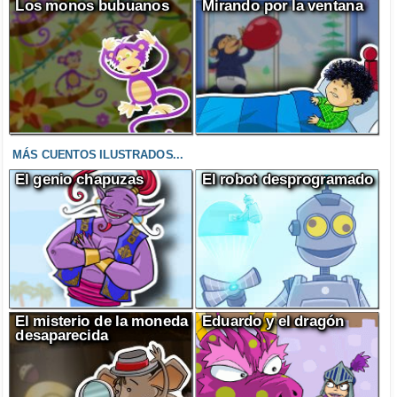
Los monos bubuanos
Mirando por la ventana
MÁS CUENTOS ILUSTRADOS...
El genio chapuzas
El robot desprogramado
El misterio de la moneda
Eduardo y el dragón
desaparecida