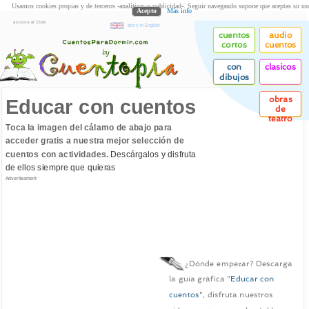
Usamos cookies propias y de terceros -analíticas y publicidad-. Seguir navegando supone que aceptas su us
Acepto
Más info
acceso al Club
story in English
cuentos
audio
cortos
cuentos
con
clasicos
dibujos
obras
Educar con cuentos
de
teatro
Toca la imagen del cálamo de abajo para
acceder gratis a nuestra mejor selección de
cuentos con actividades.
Descárgalos y disfruta
de ellos siempre que quieras
Advertisement
¿Dónde empezar? Descarga
la guía gráfica "
Educar con
cuentos
", disfruta nuestros