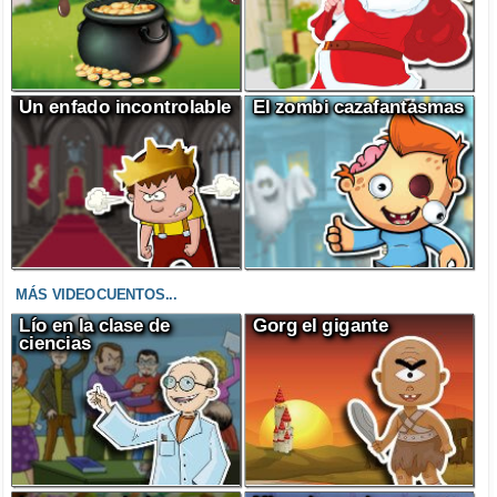
Un enfado incontrolable
El zombi cazafantasmas
MÁS VIDEOCUENTOS...
Lío en la clase de
Gorg el gigante
ciencias