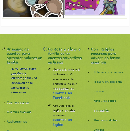
Un mundo de
Conéctate a la gran
Con múltiples
cuentos para
familia de los
recursos para
aprender valores en
cuentos educativos
educar de forma
familia.
en la red
creativa
Si no tienes claro
Únete a la gran red
Educar con cuentos
por dónde
de lectores. Ya
empezar, esta una
somos más de
Ideas y Trucos para
selección de lo
170.000 a los que
mejor que te
nos gustan los
educar
ofrecemos
cuentos en
Facebook
Artículos sobre
Cuentos cortos
Atrévete con el
inglés y prueba
educación
Cuentos clásicos
nuestros
cuentos en
Cuaderno de los
Audiocuentos
inglés
valores