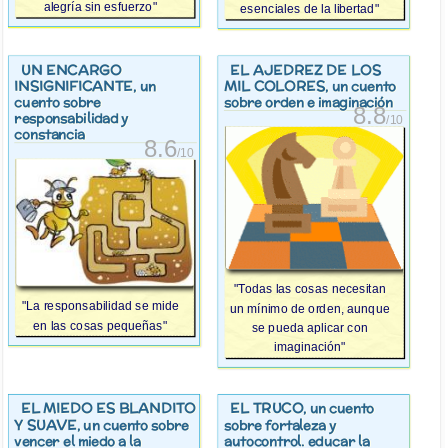
alegría sin esfuerzo"
esenciales de la libertad"
UN ENCARGO
EL AJEDREZ DE LOS
INSIGNIFICANTE
MIL COLORES
, un
, un cuento
cuento sobre
sobre orden e imaginación
8.8
responsabilidad y
/10
constancia
8.6
/10
"Todas las cosas necesitan
"La responsabilidad se mide
un mínimo de orden, aunque
en las cosas pequeñas"
se pueda aplicar con
imaginación"
EL MIEDO ES BLANDITO
EL TRUCO
, un cuento
Y SUAVE
, un cuento sobre
sobre fortaleza y
vencer el miedo a la
autocontrol. educar la