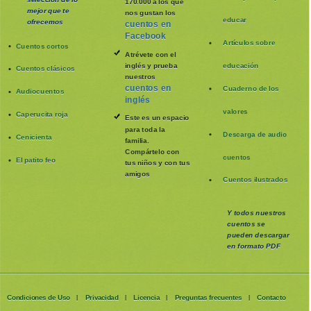
170.000 a los que
mejor que te
nos gustan los
educar
ofrecemos
cuentos en
Facebook
Artículos sobre
Cuentos cortos
Atrévete con el
inglés y prueba
educación
Cuentos clásicos
nuestros
cuentos en
Cuaderno de los
Audiocuentos
inglés
valores
Caperucita roja
Este es un espacio
para toda la
Descarga de audio
Cenicienta
familia
.
Compártelo con
cuentos
El patito feo
tus niños y con tus
amigos
Cuentos ilustrados
Y todos nuestros
cuentos se
pueden
descargar
en formato PDF
Condiciones de Uso
Privacidad
Licencia
Preguntas frecuentes
Contacto
|
|
|
|