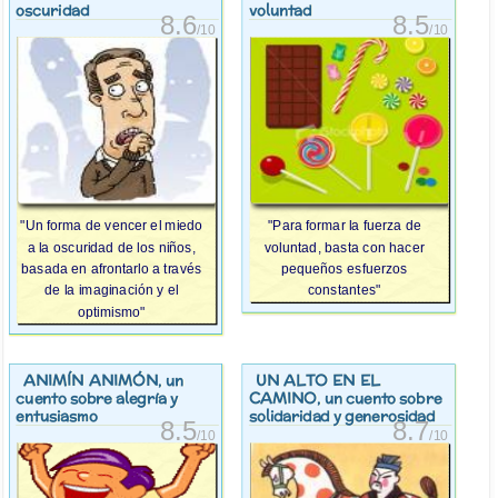
oscuridad
voluntad
8.6
8.5
/10
/10
"Un forma de vencer el miedo
"Para formar la fuerza de
a la oscuridad de los niños,
voluntad, basta con hacer
basada en afrontarlo a través
pequeños esfuerzos
de la imaginación y el
constantes"
optimismo"
ANIMÍN ANIMÓN
UN ALTO EN EL
, un
CAMINO
cuento sobre alegría y
, un cuento sobre
entusiasmo
solidaridad y generosidad
8.5
8.7
/10
/10