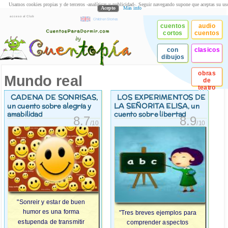
Usamos cookies propias y de terceros -analíticas y publicidad-. Seguir navegando supone que aceptas su us
Acepto
Más info
acceso al Club
Children Stories
cuentos
audio
cortos
cuentos
con
clasicos
dibujos
obras
Mundo real
de
teatro
CADENA DE SONRISAS
LOS EXPERIMENTOS DE
,
LA SEÑORITA ELISA
un cuento sobre alegría y
, un
amabilidad
cuento sobre libertad
8.7
8.9
/10
/10
"Sonreir y estar de buen
humor es una forma
"Tres breves ejemplos para
estupenda de transmitir
comprender aspectos