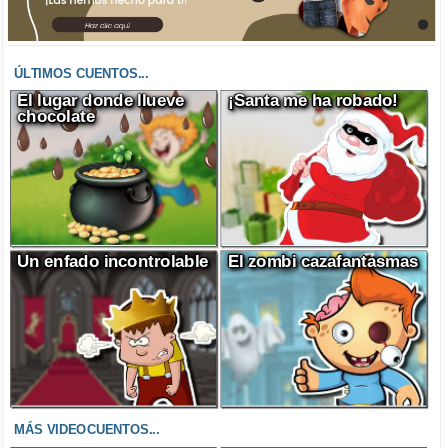
ÚLTIMOS CUENTOS...
El lugar donde llueve
¡Santa me ha robado!
chocolate
Un enfado incontrolable
El zombi cazafantasmas
MÁS VIDEOCUENTOS...