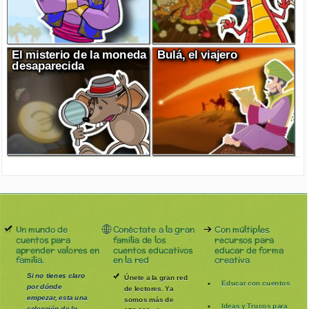
El misterio de la moneda
Bulá, el viajero
desaparecida
Un mundo de
Conéctate a la gran
Con múltiples
cuentos para
familia de los
recursos para
aprender valores en
cuentos educativos
educar de forma
familia.
en la red
creativa
Si no tienes claro
Únete a la gran red
Educar con cuentos
por dónde
de lectores. Ya
empezar, esta una
somos más de
Ideas y Trucos para
selección de lo