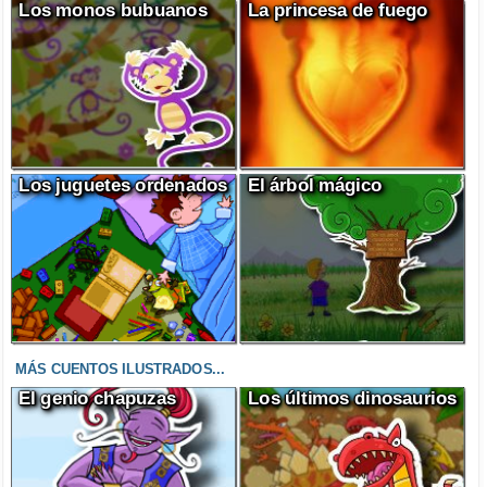
Los monos bubuanos
La princesa de fuego
Los juguetes ordenados
El árbol mágico
MÁS CUENTOS ILUSTRADOS...
El genio chapuzas
Los últimos dinosaurios