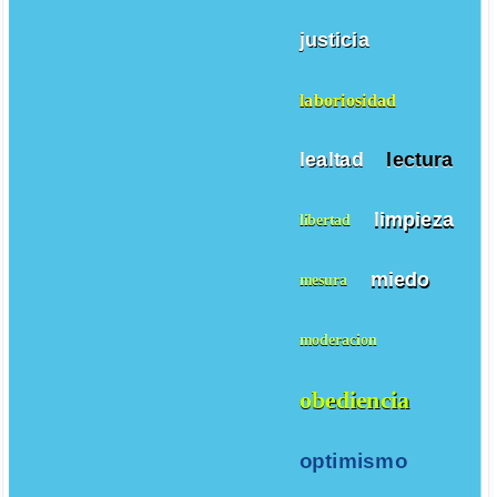
justicia
laboriosidad
lealtad
lectura
limpieza
libertad
miedo
mesura
moderacion
obediencia
optimismo