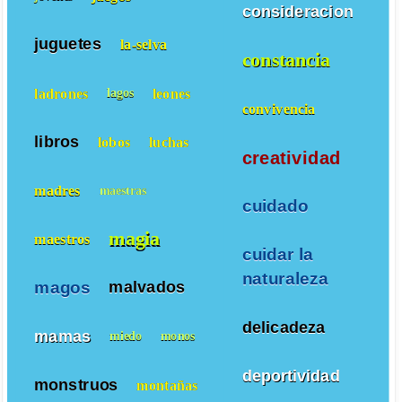
consideracion
juguetes
la-selva
constancia
ladrones
leones
lagos
convivencia
libros
lobos
luchas
creatividad
madres
maestras
cuidado
magia
maestros
cuidar la
naturaleza
magos
malvados
delicadeza
mamas
miedo
monos
deportividad
monstruos
montañas