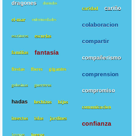
dragones
duendes
cariño
caridad
el-mar
enfermedades
colaboracion
escuelas
escritores
compartir
fantasía
familias
compañerismo
fiestas
flores
gigantes
comprension
golosinas
guerreros
compromiso
hadas
hechizos
hijos
comunicacion
insectos
islas
jardines
confianza
juegos
jovenes