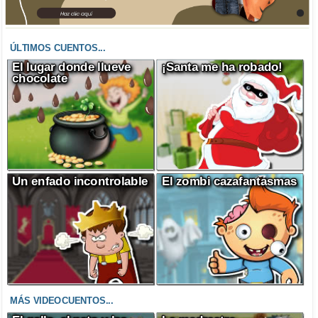
ÚLTIMOS CUENTOS...
El lugar donde llueve
¡Santa me ha robado!
chocolate
Un enfado incontrolable
El zombi cazafantasmas
MÁS VIDEOCUENTOS...