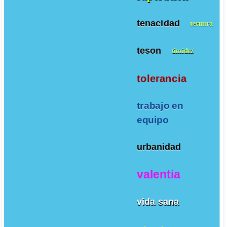
tenacidad
ternura
teson
timidez
tolerancia
trabajo en
equipo
urbanidad
valentia
vida sana