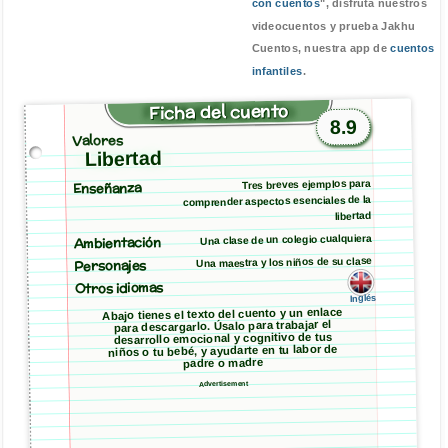
con cuentos
", disfruta nuestros
videocuentos y prueba Jakhu
Cuentos, nuestra app de
cuentos
infantiles
.
Ficha del cuento
8.9
Valores
Libertad
Tres breves ejemplos para
Enseñanza
comprender aspectos esenciales de la
libertad
Ambientación
Una clase de un colegio cualquiera
Una maestra y los niños de su clase
Personajes
Otros idiomas
Inglés
Abajo tienes el texto del cuento y un enlace
para descargarlo. Úsalo para trabajar el
desarrollo emocional y cognitivo de tus
niños o tu bebé, y ayudarte en tu labor de
padre o madre
Advertisement