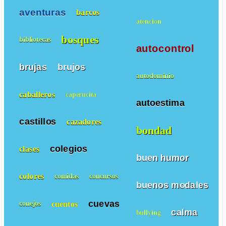
aventuras
barcos
atencion
bosques
bibliotecas
autocontrol
brujas
brujos
autodominio
caballeros
caperucita
autoestima
castillos
cazadores
bondad
colegios
clases
buen humor
colores
comidas
concursos
buenos modales
cuevas
cuentos
conejos
calma
bullying