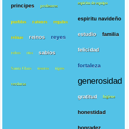
espiritu de equipo
principes
profesores
espiritu navideño
pueblos
ratones
regalos
estudio
familia
reyes
reinos
reinas
felicidad
sabios
robos
ríos
fortaleza
Santa Claus
tesoros
tigres
generosidad
verduras
gratitud
higiene
honestidad
honradez