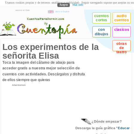
Usamos cookies propias y de terceros -analíticas y publicidad-. Seguir navegando supone que aceptas su us
Acepto
Más info
acceso al Club
story in English
cuentos
audio
cortos
cuentos
con
clasicos
dibujos
obras
Los experimentos de la
de
teatro
señorita Elisa
Toca la imagen del cálamo de abajo para
acceder gratis a nuestra mejor selección de
cuentos con actividades.
Descárgalos y disfruta
de ellos siempre que quieras
Advertisement
¿Dónde empezar?
Descarga la guía gráfica "
Educar