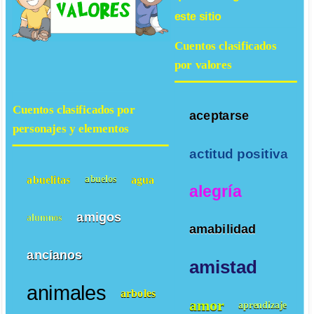
este sitio
Cuentos clasificados
por valores
Cuentos clasificados por
aceptarse
personajes y elementos
actitud positiva
abuelitas
agua
abuelos
alegría
amigos
alumnos
amabilidad
ancianos
amistad
animales
arboles
amor
aprendizaje