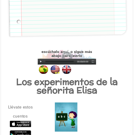
00:00
|
00:00
Los experimentos de la
señorita Elisa
Llévate estos
cuentos