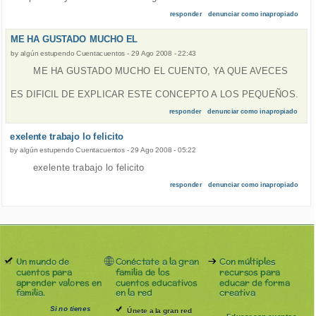
responder
denunciar como inapropiado
ME HA GUSTADO MUCHO EL
by
algún estupendo Cuentacuentos
-
29 Ago 2008 - 22:43
ME HA GUSTADO MUCHO EL CUENTO, YA QUE AVECES
ES DIFICIL DE EXPLICAR ESTE CONCEPTO A LOS PEQUEÑOS.
responder
denunciar como inapropiado
exelente trabajo lo felicito
by
algún estupendo Cuentacuentos
-
29 Ago 2008 - 05:22
exelente trabajo lo felicito
responder
denunciar como inapropiado
Un mundo de
Conéctate a la gran
Con múltiples
cuentos para
familia de los
recursos para
aprender valores en
cuentos educativos
educar de forma
familia.
en la red
creativa
Si no tienes
Únete a la gran red