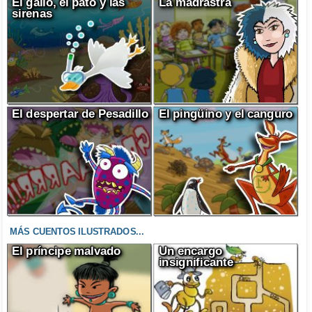
El gallo, el pato y las
La madrastra
sirenas
El despertar de Pesadillo
El pingüino y el canguro
MÁS CUENTOS ILUSTRADOS...
El príncipe malvado
Un encargo
insignificante