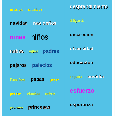
desprendimiento
musica
musicos
diligencia
navidad
navideños
discrecion
niños
niñas
diversidad
padres
nubes
ogros
educacion
palacios
pajaros
envidia
empatía
papas
peces
Papa Noel
esfuerzo
perros
planetas
pobres
esperanza
princesas
pociones