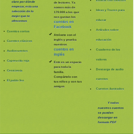
Educar con cuentos
claro por dónde
de lectores. Ya
empezar, esta una
somos más de
Ideas y Trucos para
selección de lo
170.000 a los que
mejor que te
nos gustan los
educar
ofrecemos
cuentos en
Facebook
Artículos sobre
Cuentos cortos
Atrévete con el
inglés y prueba
educación
Cuentos clásicos
nuestros
cuentos en
Cuaderno de los
Audiocuentos
inglés
valores
Caperucita roja
Este es un espacio
para toda la
Descarga de audio
Cenicienta
familia
.
Compártelo con
cuentos
El patito feo
tus niños y con tus
amigos
Cuentos ilustrados
Y todos
nuestros cuentos
se pueden
descargar en
formato PDF