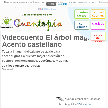
Usamos cookies propias y de terceros -analíticas y publicidad-. Seguir navegando supone que aceptas su us
Acepto
Más info
acceso al Club
Children Stories
cuentos
audio
cortos
cuentos
con
clasicos
dibujos
obras
Videocuento El árbol mágico.
de
teatro
Acento castellano
Toca la imagen del cálamo de abajo para
acceder gratis a nuestra mejor selección de
cuentos con actividades.
Descárgalos y disfruta
de ellos siempre que quieras
Advertisement
¿Dónde empezar? Descarga
la guía gráfica "
Educar con