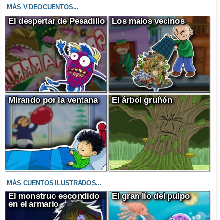
MÁS VIDEOCUENTOS...
El despertar de Pesadillo
Los malos vecinos
Mirando por la ventana
El árbol gruñón
MÁS CUENTOS ILUSTRADOS...
El monstruo escondido
El gran lío del pulpo
en el armario