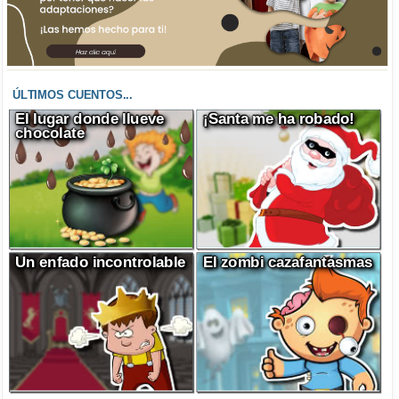
ÚLTIMOS CUENTOS...
El lugar donde llueve
¡Santa me ha robado!
chocolate
Un enfado incontrolable
El zombi cazafantasmas