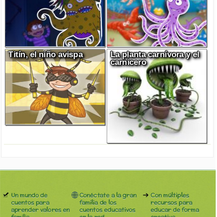
Titín, el niño avispa
La planta carnívora y el
carnicero
Un mundo de
Conéctate a la gran
Con múltiples
cuentos para
familia de los
recursos para
aprender valores en
cuentos educativos
educar de forma
familia.
en la red
creativa