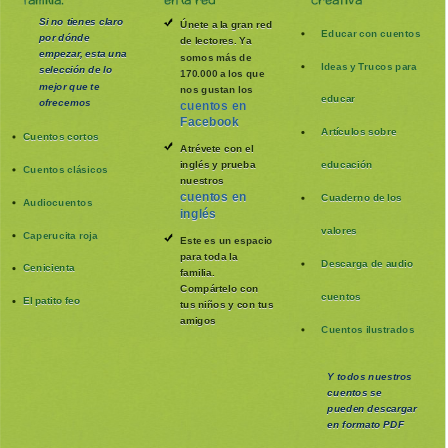
Si no tienes claro
Únete a la gran red
Educar con cuentos
por dónde
de lectores. Ya
empezar, esta una
somos más de
Ideas y Trucos para
selección de lo
170.000 a los que
mejor que te
nos gustan los
educar
ofrecemos
cuentos en
Facebook
Artículos sobre
Cuentos cortos
Atrévete con el
inglés y prueba
educación
Cuentos clásicos
nuestros
cuentos en
Cuaderno de los
Audiocuentos
inglés
valores
Caperucita roja
Este es un espacio
para toda la
Descarga de audio
Cenicienta
familia
.
Compártelo con
cuentos
El patito feo
tus niños y con tus
amigos
Cuentos ilustrados
Y todos nuestros
cuentos se
pueden
descargar
en formato PDF