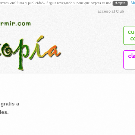
rceros -analíticas y publicidad-. Seguir navegando supone que aceptas su uso
Acepto
Má
acceso al Club
cu
c
cl
gratis a
des.