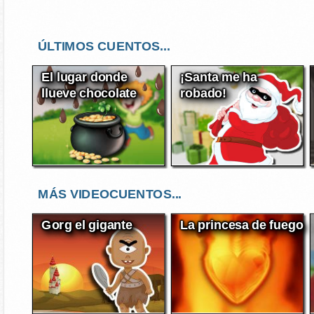
ÚLTIMOS CUENTOS...
El lugar donde
¡Santa me ha
llueve chocolate
robado!
MÁS VIDEOCUENTOS...
Gorg el gigante
La princesa de fuego