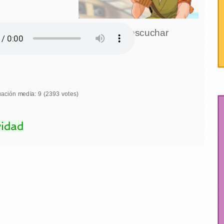
Click para escuchar
uación media:
9
(
2393
votes)
vidad