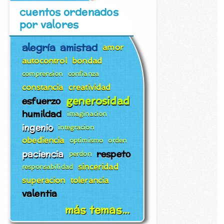
cuentos ordenados
por valores
alegría
amistad
amor
autocontrol
bondad
comprension
confianza
constancia
creatividad
generosidad
esfuerzo
humildad
imaginacion
ingenio
integracion
obediencia
optimismo
orden
paciencia
respeto
perdon
sinceridad
responsabilidad
superacion
tolerancia
valentia
más temas...