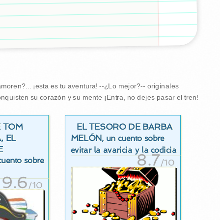
oren?... ¡esta es tu aventura! --¿Lo mejor?-- originales
nquisten su corazón y su mente ¡Entra, no dejes pasar el tren!
E TOM
EL TESORO DE BARBA
, EL
MELÓN
, un cuento sobre
E
evitar la avaricia y la codicia
8.7
cuento sobre
/10
9.6
/10