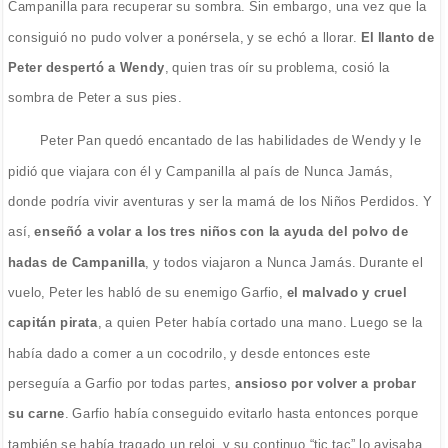
Campanilla para recuperar su sombra. Sin embargo, una vez que la
consiguió no pudo volver a ponérsela, y se echó a llorar.
El llanto de
Peter despertó a Wendy
, quien tras oír su problema, cosió la
sombra de Peter a sus pies.
Peter Pan quedó encantado de las habilidades de Wendy y le
pidió que viajara con él y Campanilla al país de Nunca Jamás,
donde podría vivir aventuras y ser la mamá de los Niños Perdidos. Y
así,
enseñó a volar a los tres niños con la ayuda del polvo de
hadas de Campanilla
, y todos viajaron a Nunca Jamás. Durante el
vuelo, Peter les habló de su enemigo Garfio,
el malvado y cruel
capitán pirata
, a quien Peter había cortado una mano. Luego se la
había dado a comer a un cocodrilo, y desde entonces este
perseguía a Garfio por todas partes,
ansioso por volver a probar
su carne
. Garfio había conseguido evitarlo hasta entonces porque
también se había tragado un reloj, y su continuo “tic,tac” lo avisaba