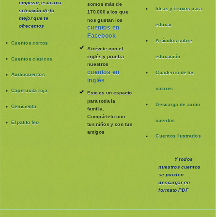
empezar, esta una
somos más de
Ideas y Trucos para
selección de lo
170.000 a los que
mejor que te
nos gustan los
educar
ofrecemos
cuentos en
Facebook
Artículos sobre
Cuentos cortos
Atrévete con el
inglés y prueba
educación
Cuentos clásicos
nuestros
cuentos en
Cuaderno de los
Audiocuentos
inglés
valores
Caperucita roja
Este es un espacio
para toda la
Descarga de audio
Cenicienta
familia
.
Compártelo con
cuentos
El patito feo
tus niños y con tus
amigos
Cuentos ilustrados
Y todos
nuestros cuentos
se pueden
descargar en
formato PDF