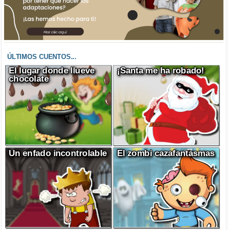
ÚLTIMOS CUENTOS...
El lugar donde llueve
¡Santa me ha robado!
chocolate
Un enfado incontrolable
El zombi cazafantasmas