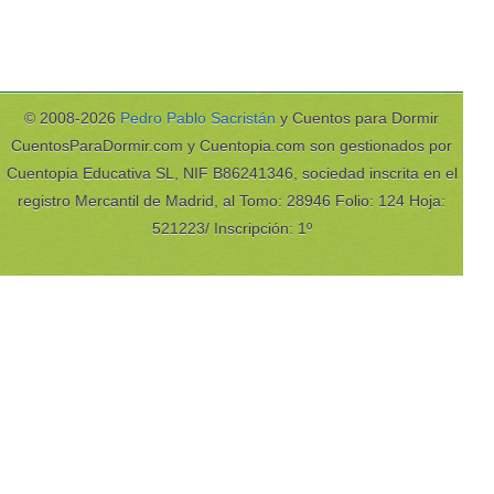
© 2008-2026
Pedro Pablo Sacristán
y Cuentos para Dormir
CuentosParaDormir.com y Cuentopia.com son gestionados por
Cuentopia Educativa SL, NIF B86241346, sociedad inscrita en el
registro Mercantil de Madrid, al Tomo: 28946 Folio: 124 Hoja:
521223/ Inscripción: 1º