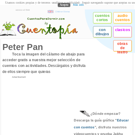
Usamos cookies propias y de terceros -analíticas y publicidad-. Seguir navegando supone que aceptas su us
Acepto
Más info
acceso al Club
Children Stories
cuentos
audio
cortos
cuentos
con
clasicos
dibujos
obras
Peter Pan
de
teatro
Toca la imagen del cálamo de abajo para
acceder gratis a nuestra mejor selección de
cuentos con actividades.
Descárgalos y disfruta
de ellos siempre que quieras
Advertisement
¿Dónde empezar?
Descarga la guía gráfica "
Educar
con cuentos
", disfruta nuestros
videocuentos y prueba Jakhu