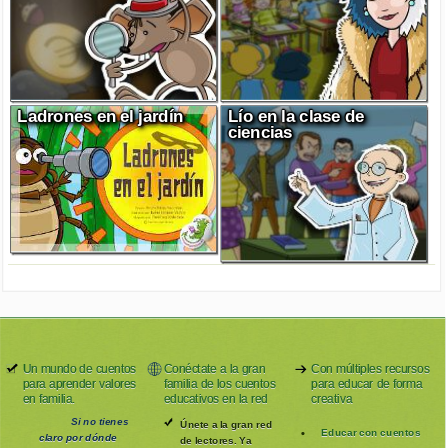
Ladrones en el jardín
Lío en la clase de
ciencias
Un mundo de cuentos
Conéctate a la gran
Con múltiples recursos
para aprender valores
familia de los cuentos
para educar de forma
en familia.
educativos en la red
creativa
Si no tienes
Únete a la gran red
Educar con cuentos
claro por dónde
de lectores. Ya