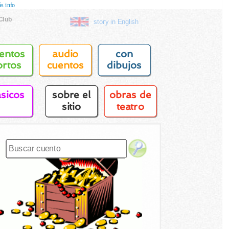
s info
Club
story in English
entos
audio
con
ortos
cuentos
dibujos
asicos
sobre el
obras de
sitio
teatro