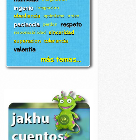
ingenio
integracion
obediencia
optimismo
orden
paciencia
respeto
perdon
sinceridad
responsabilidad
superacion
tolerancia
valentia
más temas...