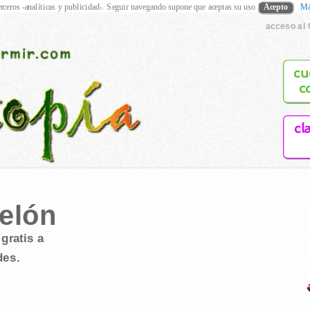
rceros -analíticas y publicidad-. Seguir navegando supone que aceptas su uso
Acepto
Má
acceso al 
cu
c
cl
Melón
gratis a
des.