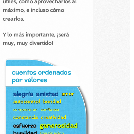
útiles, cómo aprovecharlos al
máximo, e incluso cómo
crearlos.
Y lo más importante, ¡será
muy, muy divertido!
cuentos ordenados
por valores
alegría
amistad
amor
autocontrol
bondad
comprension
confianza
constancia
creatividad
generosidad
esfuerzo
humildad
imaginacion