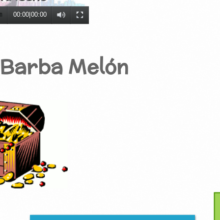
00:00
|
00:00
e Barba Melón