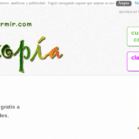
rceros -analíticas y publicidad-. Seguir navegando supone que aceptas su uso
Acepto
Má
acceso al 
cu
c
cl
d
gratis a
des.