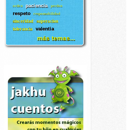
paciencia
orden
perdon
respeto
responsabilidad
sinceridad
superacion
valentia
tolerancia
más temas...