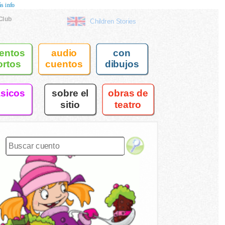
s info
Club
Children Stories
entos
audio
con
ortos
cuentos
dibujos
asicos
sobre el
obras de
sitio
teatro