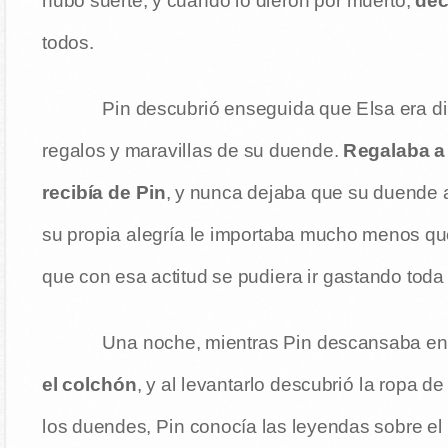
hubo suerte, y cuando lo dieron por muerto,
deci
todos.
Pin descubrió enseguida que Elsa era dif
regalos y maravillas de su duende.
Regalaba a 
recibía de Pin
, y nunca dejaba que su duende 
su propia alegría le importaba mucho menos qu
que con esa actitud se pudiera ir gastando toda
Una noche, mientras Pin descansaba en
el colchón
, y al levantarlo descubrió la ropa 
los duendes, Pin conocía las leyendas sobre e