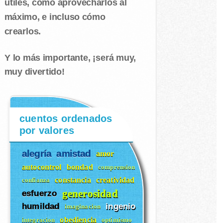
útiles, cómo aprovecharlos al
máximo, e incluso cómo
crearlos.
Y lo más importante, ¡será muy,
muy divertido!
cuentos ordenados
por valores
alegría
amistad
amor
autocontrol
bondad
comprension
constancia
creatividad
confianza
generosidad
esfuerzo
humildad
ingenio
imaginacion
obediencia
integracion
optimismo