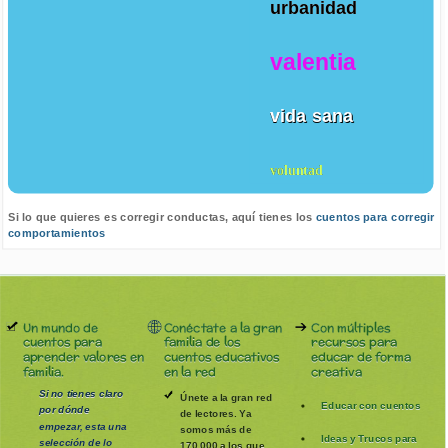
urbanidad
valentia
vida sana
voluntad
Si lo que quieres es corregir conductas, aquí tienes los
cuentos para corregir
comportamientos
Un mundo de
Conéctate a la gran
Con múltiples
cuentos para
familia de los
recursos para
aprender valores en
cuentos educativos
educar de forma
familia.
en la red
creativa
Si no tienes claro
Únete a la gran red
Educar con cuentos
por dónde
de lectores. Ya
empezar, esta una
somos más de
Ideas y Trucos para
selección de lo
170.000 a los que