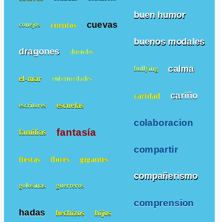
buen humor
cuevas
cuentos
conejos
buenos modales
dragones
duendes
calma
bullying
el-mar
enfermedades
cariño
caridad
escuelas
escritores
colaboracion
fantasía
familias
compartir
fiestas
flores
gigantes
compañerismo
golosinas
guerreros
comprension
hadas
hechizos
hijos