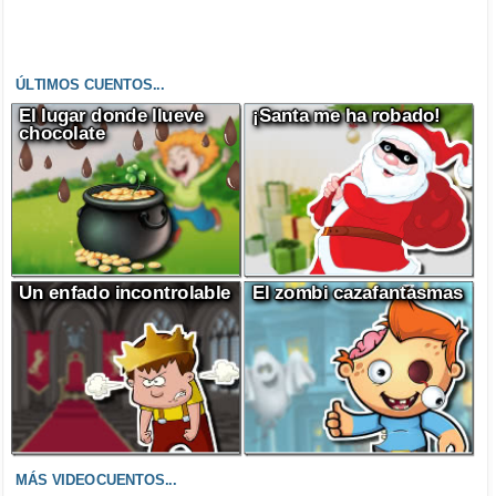
ÚLTIMOS CUENTOS...
El lugar donde llueve
¡Santa me ha robado!
chocolate
Un enfado incontrolable
El zombi cazafantasmas
MÁS VIDEOCUENTOS...