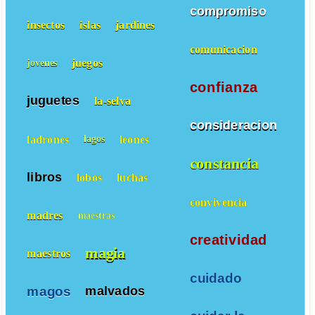
compromiso
insectos
islas
jardines
comunicacion
juegos
jovenes
confianza
juguetes
la-selva
consideracion
ladrones
leones
lagos
constancia
libros
lobos
luchas
convivencia
madres
maestras
creatividad
magia
maestros
cuidado
magos
malvados