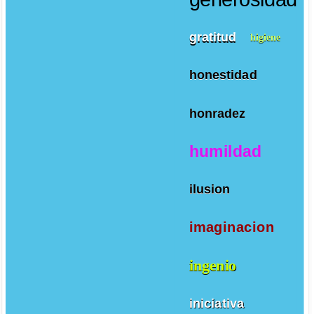
gratitud
higiene
honestidad
honradez
humildad
ilusion
imaginacion
ingenio
iniciativa