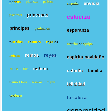
perros
planetas
pobres
envidia
empatía
princesas
pociones
esfuerzo
principes
profesores
esperanza
pueblos
ratones
regalos
espiritu de equipo
reyes
reinos
reinas
espiritu navideño
sabios
robos
ríos
estudio
familia
Santa Claus
tesoros
tigres
felicidad
verduras
fortaleza
generosidad