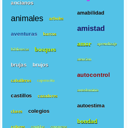
ancianos
amabilidad
animales
arboles
amistad
aventuras
barcos
amor
aprendizaje
bosques
bibliotecas
atencion
brujas
brujos
autocontrol
caballeros
caperucita
autodominio
castillos
cazadores
autoestima
colegios
clases
bondad
colores
comidas
concursos