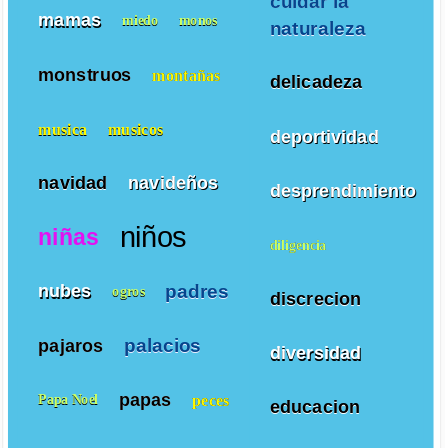
cuidar la
mamas
miedo
monos
naturaleza
monstruos
montañas
delicadeza
musica
musicos
deportividad
navidad
navideños
desprendimiento
niños
niñas
diligencia
padres
nubes
ogros
discrecion
palacios
pajaros
diversidad
papas
peces
Papa Noel
educacion