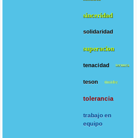
sinceridad
solidaridad
superacion
tenacidad
ternura
teson
timidez
tolerancia
trabajo en
equipo