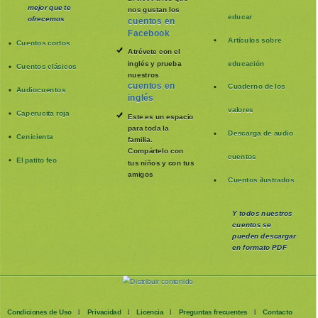
mejor que te
nos gustan los
educar
ofrecemos
cuentos en
Facebook
Artículos sobre
Cuentos cortos
Atrévete con el
inglés y prueba
educación
Cuentos clásicos
nuestros
cuentos en
Cuaderno de los
Audiocuentos
inglés
valores
Caperucita roja
Este es un espacio
para toda la
Descarga de audio
Cenicienta
familia
.
Compártelo con
cuentos
El patito feo
tus niños y con tus
amigos
Cuentos ilustrados
Y todos nuestros
cuentos se
pueden
descargar
en formato PDF
Condiciones de Uso
Privacidad
Licencia
Preguntas frecuentes
Contacto
|
|
|
|