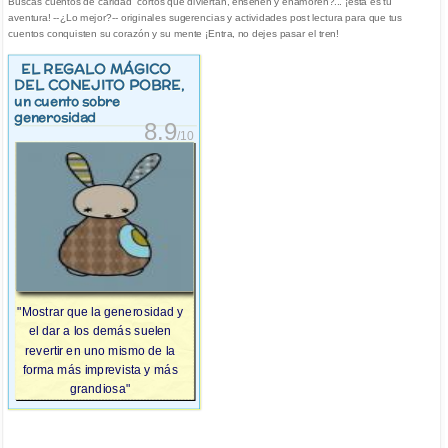
Buscas cuentos de caridad cortos que diviertan, enseñen y enamoren?... ¡esta es tu
aventura! --¿Lo mejor?-- originales sugerencias y actividades post lectura para que tus
cuentos conquisten su corazón y su mente ¡Entra, no dejes pasar el tren!
EL REGALO MÁGICO
DEL CONEJITO POBRE
,
un cuento sobre
generosidad
8.9
/10
"Mostrar que la generosidad y
el dar a los demás suelen
revertir en uno mismo de la
forma más imprevista y más
grandiosa"