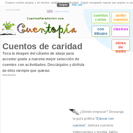
Usamos cookies propias y de terceros -analíticas y publicidad-. Seguir navegando supone que aceptas su us
Acepto
Más info
acceso al Club
Children Stories
cuentos
audio
cortos
cuentos
con
clasicos
dibujos
obras
Cuentos de caridad
de
teatro
Toca la imagen del cálamo de abajo para
acceder gratis a nuestra mejor selección de
cuentos con actividades.
Descárgalos y disfruta
de ellos siempre que quieras
Advertisement
¿Dónde empezar? Descarga
la guía gráfica "
Educar con
cuentos
", disfruta nuestros
videocuentos y prueba Jakhu