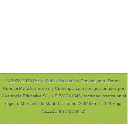
© 2008-2026
Pedro Pablo Sacristán
y Cuentos para Dormir
CuentosParaDormir.com y Cuentopia.com son gestionados por
Cuentopia Educativa SL, NIF B86241346, sociedad inscrita en el
registro Mercantil de Madrid, al Tomo: 28946 Folio: 124 Hoja:
521223/ Inscripción: 1º