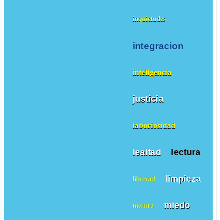
inquietudes
integracion
inteligencia
justicia
laboriosidad
lealtad
lectura
limpieza
libertad
miedo
mesura