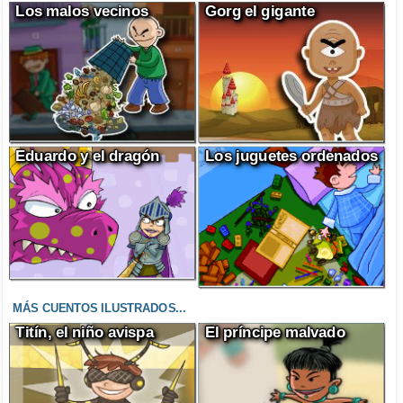
Los malos vecinos
Gorg el gigante
Eduardo y el dragón
Los juguetes ordenados
MÁS CUENTOS ILUSTRADOS...
Titín, el niño avispa
El príncipe malvado