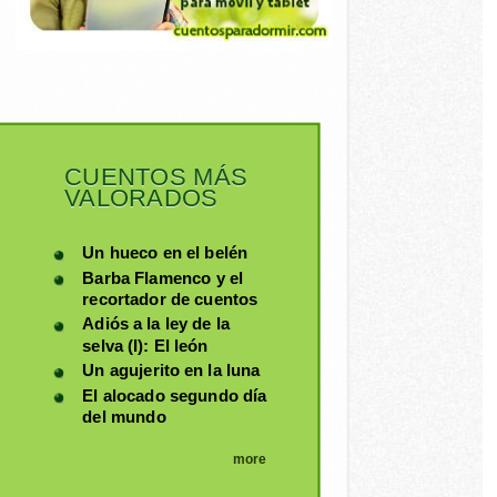
CUENTOS MÁS
VALORADOS
Un hueco en el belén
Barba Flamenco y el
recortador de cuentos
Adiós a la ley de la
selva (I): El león
Un agujerito en la luna
El alocado segundo día
del mundo
more