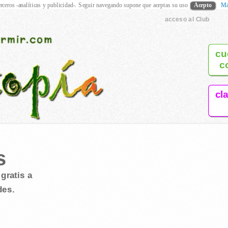
rceros -analíticas y publicidad-. Seguir navegando supone que aceptas su uso
Acepto
Má
acceso al Club
cu
c
cl
s
gratis a
des.