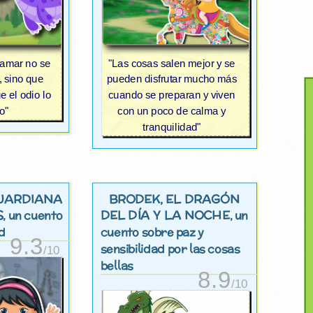
 amar no se
"Las cosas salen mejor y se
, sino que
pueden disfrutar mucho más
e el odio lo
cuando se preparan y viven
o"
con un poco de calma y
tranquilidad"
GUARDIANA
BRODEK, EL DRAGÓN
S
DEL DÍA Y LA NOCHE
, un cuento
, un
d
cuento sobre paz y
9.3
sensibilidad por las cosas
/10
bellas
8.9
/10