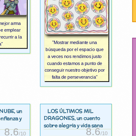
 mejor arma
be emplear
ecurrir a la
"Mostrar mediante una
a"
búsqueda por el espacio que
a veces nos rendimos justo
cuando estamos a punto de
conseguir nuestro objetivo por
falta de perseverancia"
 NUBE
LOS ÚLTIMOS MIL
, un
DRAGONES
, un cuento
nfianza y
sobre alegría y vida sana
8.6
8.6
/10
/10