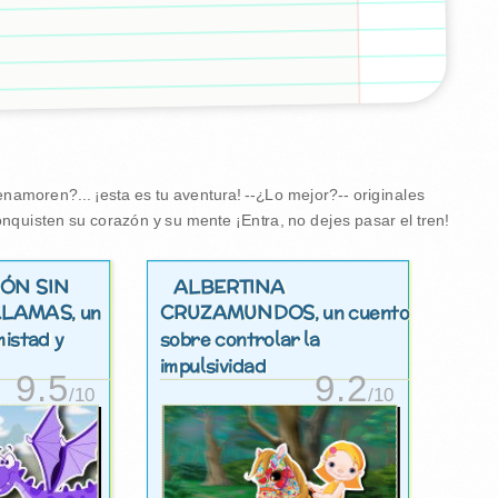
amoren?... ¡esta es tu aventura! --¿Lo mejor?-- originales
nquisten su corazón y su mente ¡Entra, no dejes pasar el tren!
GÓN SIN
ALBERTINA
 LLAMAS
CRUZAMUNDOS
, un
, un cuento
istad y
sobre controlar la
impulsividad
9.5
9.2
/10
/10