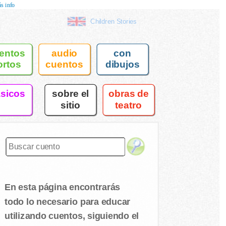
s info
Children Stories
entos
audio
con
ortos
cuentos
dibujos
asicos
sobre el
obras de
sitio
teatro
En esta página encontrarás
todo lo necesario para educar
utilizando cuentos, siguiendo el