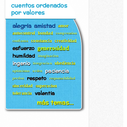
cuentos ordenados
por valores
alegría
amistad
amor
autocontrol
bondad
comprension
constancia
creatividad
confianza
esfuerzo
generosidad
humildad
imaginacion
ingenio
obediencia
integracion
paciencia
optimismo
orden
respeto
perdon
responsabilidad
sinceridad
superacion
valentia
tolerancia
más temas...