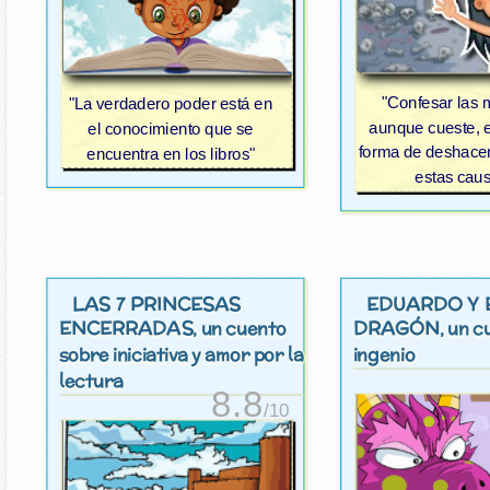
"Confesar las m
"La verdadero poder está en
aunque cueste, e
el conocimiento que se
forma de deshacer
encuentra en los libros"
estas cau
LAS 7 PRINCESAS
EDUARDO Y 
ENCERRADAS
DRAGÓN
, un cuento
, un 
sobre iniciativa y amor por la
ingenio
lectura
8.8
/10