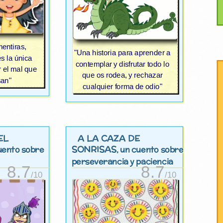
entiras,
"Una historia para aprender a
s la única
contemplar y disfrutar todo lo
 el mal que
que os rodea, y rechazar
san"
cualquier forma de odio"
EL
A LA CAZA DE
SONRISAS
cuento sobre
, un cuento sobre
perseverancia y paciencia
8.7
8.7
/10
/10