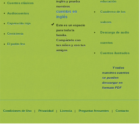
inglés y prueba
educación
Cuentos clásicos
nuestros
cuentos en
Cuaderno de los
Audiocuentos
inglés
valores
Caperucita roja
Este es un espacio
para toda la
Descarga de audio
Cenicienta
familia
.
Compártelo con
cuentos
El patito feo
tus niños y con tus
amigos
Cuentos ilustrados
Y todos
nuestros cuentos
se pueden
descargar en
formato PDF
Condiciones de Uso
Privacidad
Licencia
Preguntas frecuentes
Contacto
|
|
|
|