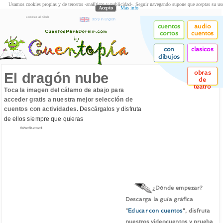
Usamos cookies propias y de terceros -analíticas y publicidad-. Seguir navegando supone que aceptas su us
Acepto
Más info
acceso al Club
story in English
cuentos
audio
cortos
cuentos
con
clasicos
dibujos
obras
El dragón nube
de
teatro
Toca la imagen del cálamo de abajo para
acceder gratis a nuestra mejor selección de
cuentos con actividades.
Descárgalos y disfruta
de ellos siempre que quieras
Advertisement
¿Dónde empezar?
Descarga la guía gráfica
"
Educar con cuentos
", disfruta
nuestros videocuentos y prueba