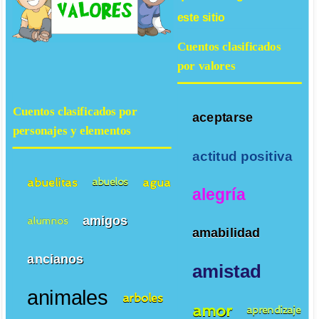
este sitio
Cuentos clasificados
por valores
Cuentos clasificados por
aceptarse
personajes y elementos
actitud positiva
abuelitas
agua
abuelos
alegría
amigos
alumnos
amabilidad
ancianos
amistad
animales
arboles
amor
aprendizaje