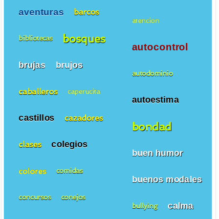
aventuras
barcos
atencion
bosques
bibliotecas
autocontrol
brujas
brujos
autodominio
caballeros
caperucita
autoestima
castillos
cazadores
bondad
colegios
clases
buen humor
colores
comidas
buenos modales
concursos
conejos
calma
bullying