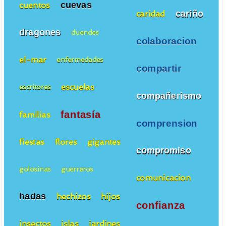
cuevas
cuentos
cariño
caridad
dragones
duendes
colaboracion
el-mar
enfermedades
compartir
escuelas
escritores
compañerismo
fantasía
familias
comprension
fiestas
flores
gigantes
compromiso
golosinas
guerreros
comunicacion
hadas
hechizos
hijos
confianza
insectos
islas
jardines