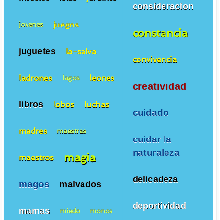
consideracion
juegos
jovenes
constancia
juguetes
la-selva
convivencia
ladrones
leones
lagos
creatividad
libros
lobos
luchas
cuidado
madres
maestras
cuidar la
naturaleza
magia
maestros
delicadeza
magos
malvados
deportividad
mamas
miedo
monos