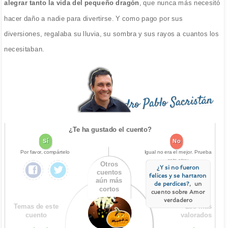
alegrar tanto la vida del pequeño dragón
, que nunca más necesitó
hacer daño a nadie para divertirse. Y como pago por sus
diversiones, regalaba su lluvia, su sombra y sus rayos a cuantos los
necesitaban.
Pedro Pablo Sacristán
¿Te ha gustado el cuento?
Sí
No
Por favor, compártelo
Igual no era el mejor. Prueba
este otro:
Otros
¿Y si no fueron
cuentos
felices y se hartaron
aún más
de perdices?
, un
cortos
cuento sobre Amor
verdadero
Temas de este
Los más
cuento
valorados