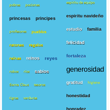
espiritu de equipo
pobres
pociones
espiritu navideño
princesas
principes
estudio
familia
pueblos
profesores
felicidad
ratones
regalos
fortaleza
reyes
reinos
reinas
generosidad
sabios
robos
ríos
gratitud
higiene
Santa Claus
tesoros
honestidad
tigres
verduras
honradez