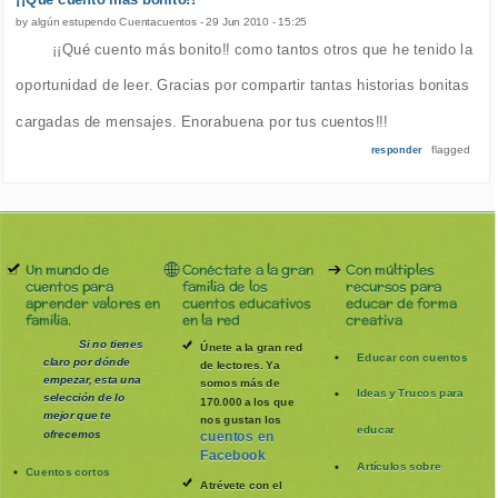
by
algún estupendo Cuentacuentos
-
29 Jun 2010 - 15:25
¡¡Qué cuento más bonito!! como tantos otros que he tenido la
oportunidad de leer. Gracias por compartir tantas historias bonitas
cargadas de mensajes. Enorabuena por tus cuentos!!!
flagged
responder
Un mundo de
Conéctate a la gran
Con múltiples
cuentos para
familia de los
recursos para
aprender valores en
cuentos educativos
educar de forma
familia.
en la red
creativa
Si no tienes
Únete a la gran red
Educar con cuentos
claro por dónde
de lectores. Ya
empezar, esta una
somos más de
Ideas y Trucos para
selección de lo
170.000 a los que
mejor que te
nos gustan los
educar
ofrecemos
cuentos en
Facebook
Artículos sobre
Cuentos cortos
Atrévete con el