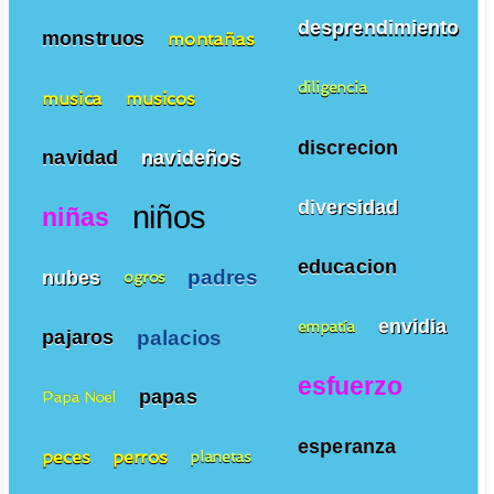
desprendimiento
monstruos
montañas
diligencia
musica
musicos
discrecion
navidad
navideños
diversidad
niños
niñas
educacion
padres
nubes
ogros
envidia
empatía
palacios
pajaros
esfuerzo
papas
Papa Noel
esperanza
peces
perros
planetas