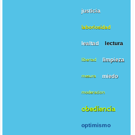
justicia
laboriosidad
lealtad
lectura
limpieza
libertad
miedo
mesura
moderacion
obediencia
optimismo