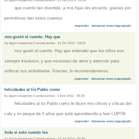
by
algún estupendo Cuentacuentos
-
13 Feb 2013 - 03:04
que cuento tan divertido, a mis hijas les encanto, gracias por
permitirnos leer estos cuentos
responder
denunciar como inapropiado
nos gustó el cuento. Hay que
by
algún estupendo Cuentacuentos
-
31 Dic 2012 - 08:23
nos gustó el cuento. Hay que entender que los niños son
siempre traviesos, y que necesitan de amor y atención para
enfocar sus actividades. Gracias, lo recomendaremos.
responder
denunciar como inapropiado
felicidades al tío Pablo como
by
algún estupendo Cuentacuentos
-
4 Ene 2012 - 05:38
felicidades al tío Pablo como le dicen mis chicos y chicas del
cole y mi peque de 5 años que está aprendiendo a leer LUPITA
responder
denunciar como inapropiado
hola si este cuento les
by
algún estupendo Cuentacuentos
-
24 Jul 2010 - 05:36