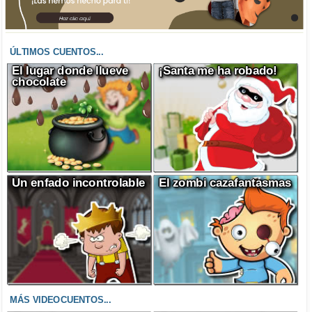
ÚLTIMOS CUENTOS...
El lugar donde llueve
¡Santa me ha robado!
chocolate
Un enfado incontrolable
El zombi cazafantasmas
MÁS VIDEOCUENTOS...