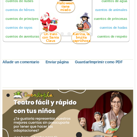
cuentos de nubes
cuentos de agua
Halloween
tiene
miedo
cuentos de héroes
cuentos de animales
cuentos de principes
cuentos de princesas
cuentos de rayos
cuentos de hadas
Un trato
Katrina, la
cuentos de aventuras
cuentos de respeto
con Santa
brujita
Claus
caprichosa
Añadir un comentario
Enviar página
Guardar/Imprimir como PDF