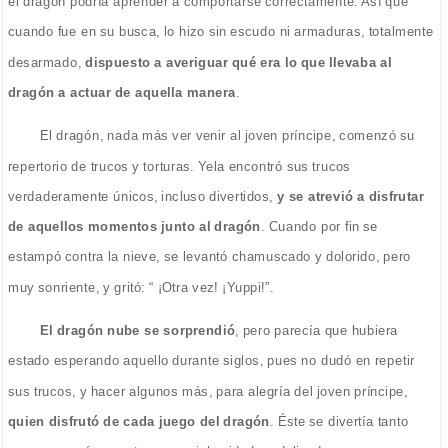
el dragón podría aprender a comportarse correctamente. Así que
cuando fue en su busca, lo hizo sin escudo ni armaduras, totalmente
desarmado,
dispuesto a averiguar qué era lo que llevaba al
dragón a actuar de aquella manera
.
El dragón, nada más ver venir al joven príncipe, comenzó su
repertorio de trucos y torturas. Yela encontró sus trucos
verdaderamente únicos, incluso divertidos,
y se atrevió a disfrutar
de aquellos momentos junto al dragón
. Cuando por fin se
estampó contra la nieve, se levantó chamuscado y dolorido, pero
muy sonriente, y gritó: “ ¡Otra vez! ¡Yuppi!”.
El dragón nube se sorprendió
, pero parecía que hubiera
estado esperando aquello durante siglos, pues no dudó en repetir
sus trucos, y hacer algunos más, para alegría del joven príncipe,
quien disfrutó de cada juego del dragón
. Éste se divertía tanto