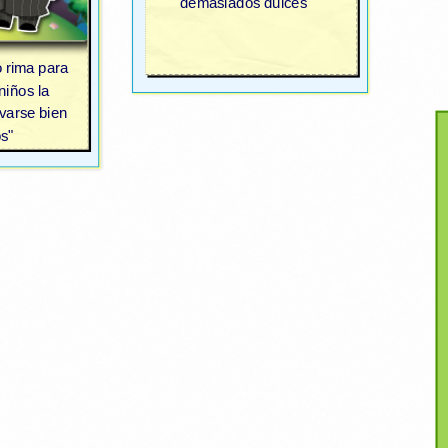
demasiados dulces"
 rima para
niños la
avarse bien
s"