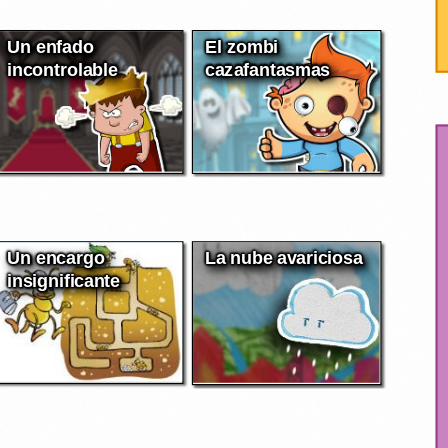
Un enfado
El zombi
incontrolable
cazafantasmas
Un encargo
La nube avariciosa
insignificante