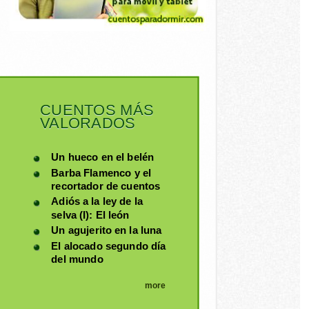
CUENTOS MÁS
VALORADOS
Un hueco en el belén
Barba Flamenco y el
recortador de cuentos
Adiós a la ley de la
selva (I): El león
Un agujerito en la luna
El alocado segundo día
del mundo
more