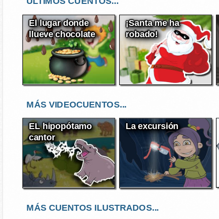
ÚLTIMOS CUENTOS...
El lugar donde
¡Santa me ha
llueve chocolate
robado!
MÁS VIDEOCUENTOS...
EL hipopótamo
La excursión
cantor
MÁS CUENTOS ILUSTRADOS...