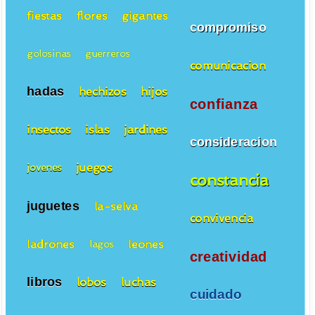
fiestas
flores
gigantes
compromiso
golosinas
guerreros
comunicacion
hadas
hechizos
hijos
confianza
insectos
islas
jardines
consideracion
juegos
jovenes
constancia
juguetes
la-selva
convivencia
ladrones
leones
lagos
creatividad
libros
lobos
luchas
cuidado