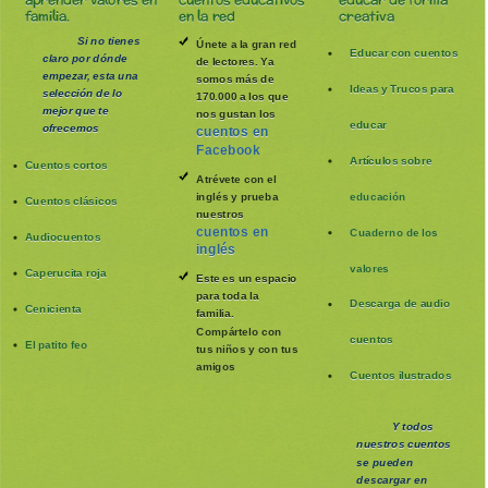
aprender valores en
cuentos educativos
educar de forma
familia.
en la red
creativa
Si no tienes
Únete a la gran red
Educar con cuentos
claro por dónde
de lectores. Ya
empezar, esta una
somos más de
Ideas y Trucos para
selección de lo
170.000 a los que
mejor que te
nos gustan los
educar
ofrecemos
cuentos en
Facebook
Artículos sobre
Cuentos cortos
Atrévete con el
inglés y prueba
educación
Cuentos clásicos
nuestros
cuentos en
Cuaderno de los
Audiocuentos
inglés
valores
Caperucita roja
Este es un espacio
para toda la
Descarga de audio
Cenicienta
familia
.
Compártelo con
cuentos
El patito feo
tus niños y con tus
amigos
Cuentos ilustrados
Y todos
nuestros cuentos
se pueden
descargar en