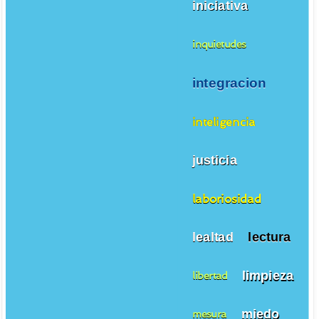
iniciativa
inquietudes
integracion
inteligencia
justicia
laboriosidad
lealtad
lectura
limpieza
libertad
miedo
mesura