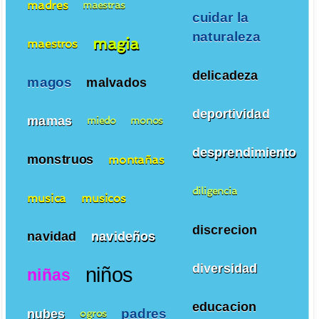
madres
maestras
cuidar la
naturaleza
magia
maestros
delicadeza
magos
malvados
deportividad
mamas
miedo
monos
desprendimiento
monstruos
montañas
diligencia
musica
musicos
discrecion
navidad
navideños
diversidad
niños
niñas
educacion
padres
nubes
ogros