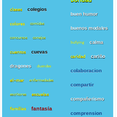
colegios
clases
buen humor
colores
comidas
buenos modales
concursos
conejos
calma
bullying
cuevas
cuentos
cariño
caridad
dragones
duendes
colaboracion
el-mar
enfermedades
compartir
escuelas
escritores
compañerismo
fantasía
familias
comprension