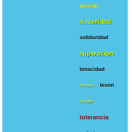
sencillez
sinceridad
solidaridad
superacion
tenacidad
teson
ternura
timidez
tolerancia