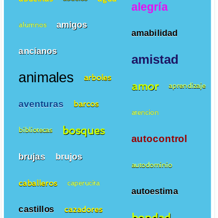
alegría
amigos
alumnos
amabilidad
ancianos
amistad
animales
arboles
amor
aprendizaje
aventuras
barcos
atencion
bosques
bibliotecas
autocontrol
brujas
brujos
autodominio
caballeros
caperucita
autoestima
castillos
cazadores
bondad