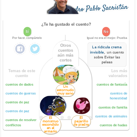
Pedro Pablo Sacristán
¿Te ha gustado el cuento?
Sí
No
Por favor, compártelo
Igual no era el mejor. Prueba
este otro:
Otros
La ridícula crema
cuentos
invisible
, un cuento
aún más
sobre Evitar las
cortos
peleas
Temas de este
Los más
cuento
valorados
cuentos de dados
cuentos de fantasía
Un
estornudo
muy sano
cuentos de guerras
cuentos de
honestidad
cuentos de paz
cuentos de familia
cuentos de paz
cuentos de animales
El
El
cuentos de resolver
monstruo
pajarillo
escondido
de piedra
conflictos
cuentos de hadas
en el
armario