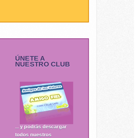
ÚNETE A
NUESTRO CLUB
... y podrás descargar
todos nuestros