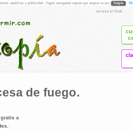
rceros -analíticas y publicidad-. Seguir navegando supone que aceptas su uso
Acepto
Má
acceso al Club
cu
c
cl
cesa de fuego.
gratis a
des.