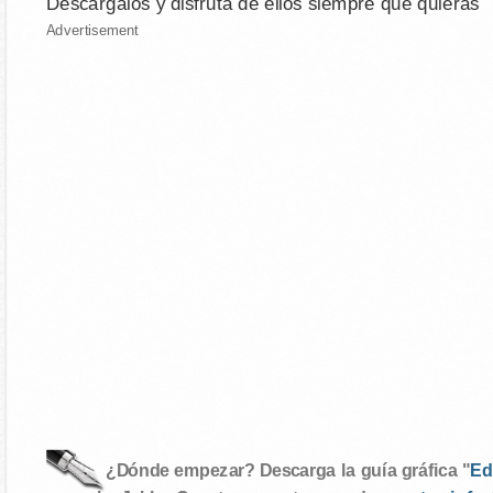
Descárgalos y disfruta de ellos siempre que quieras
Advertisement
¿Dónde empezar? Descarga la guía gráfica "
Ed