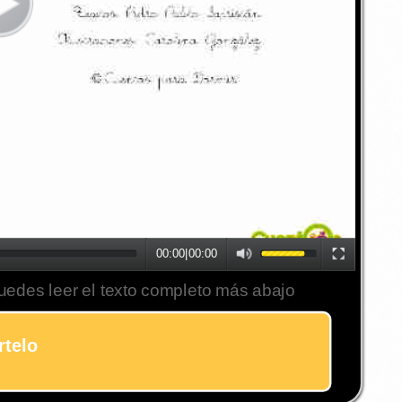
00:00
|
00:00
uedes leer el texto completo más abajo
telo