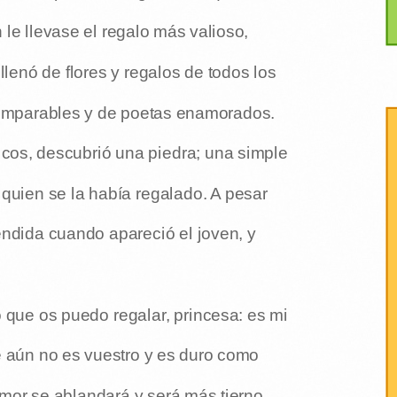
 le llevase el regalo más valioso,
 llenó de flores y regalos de todos los
ncomparables y de poetas enamorados.
icos, descubrió una piedra; una simple
a quien se la había regalado. A pesar
endida cuando apareció el joven, y
o que os puedo regalar, princesa: es mi
e aún no es vuestro y es duro como
mor se ablandará y será más tierno