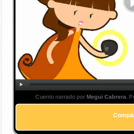
Cuento narrado por
Megui Cabrera
. P
Compár