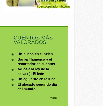
CUENTOS MÁS
VALORADOS
Un hueco en el belén
Barba Flamenco y el
recortador de cuentos
Adiós a la ley de la
selva (I): El león
Un agujerito en la luna
El alocado segundo día
del mundo
more