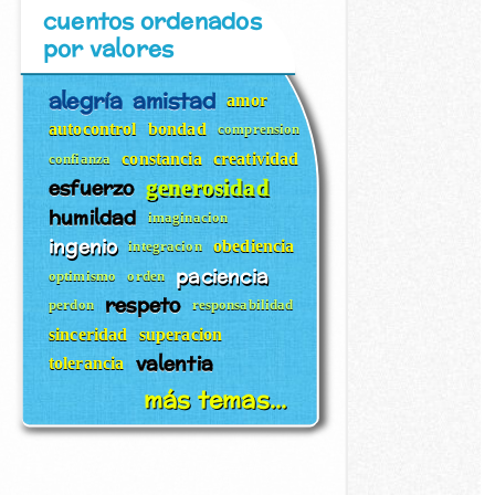
cuentos ordenados
por valores
alegría
amistad
amor
autocontrol
bondad
comprension
constancia
creatividad
confianza
esfuerzo
generosidad
humildad
imaginacion
ingenio
obediencia
integracion
paciencia
optimismo
orden
respeto
perdon
responsabilidad
sinceridad
superacion
valentia
tolerancia
más temas...