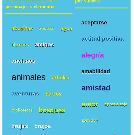
por valores
personajes y elementos
aceptarse
abuelitas
agua
abuelos
actitud positiva
amigos
alumnos
alegría
ancianos
amabilidad
animales
arboles
amistad
aventuras
barcos
amor
aprendizaje
bosques
bibliotecas
atencion
brujas
brujos