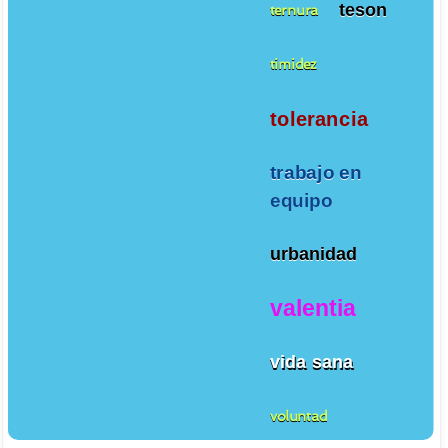
teson
ternura
timidez
tolerancia
trabajo en
equipo
urbanidad
valentia
vida sana
voluntad