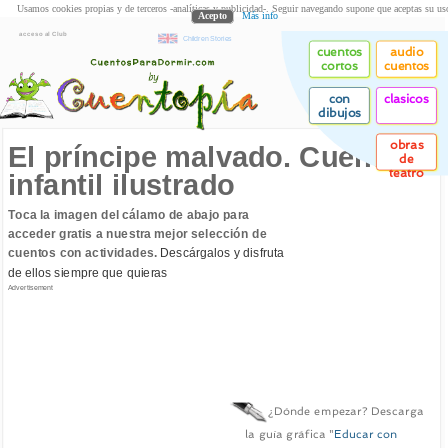
Usamos cookies propias y de terceros -analíticas y publicidad-. Seguir navegando supone que aceptas su us
Acepto
Más info
acceso al Club
Children Stories
cuentos
audio
cortos
cuentos
con
clasicos
dibujos
obras
El príncipe malvado. Cuento
de
teatro
infantil ilustrado
Toca la imagen del cálamo de abajo para
acceder gratis a nuestra mejor selección de
cuentos con actividades.
Descárgalos y disfruta
de ellos siempre que quieras
Advertisement
¿Dónde empezar? Descarga
la guía gráfica "
Educar con