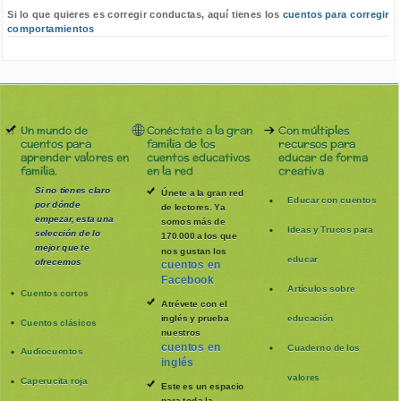
Si lo que quieres es corregir conductas, aquí tienes los
cuentos para corregir
comportamientos
Un mundo de
Conéctate a la gran
Con múltiples
cuentos para
familia de los
recursos para
aprender valores en
cuentos educativos
educar de forma
familia.
en la red
creativa
Si no tienes claro
Únete a la gran red
Educar con cuentos
por dónde
de lectores. Ya
empezar, esta una
somos más de
Ideas y Trucos para
selección de lo
170.000 a los que
mejor que te
nos gustan los
educar
ofrecemos
cuentos en
Facebook
Artículos sobre
Cuentos cortos
Atrévete con el
inglés y prueba
educación
Cuentos clásicos
nuestros
cuentos en
Cuaderno de los
Audiocuentos
inglés
valores
Caperucita roja
Este es un espacio
para toda la