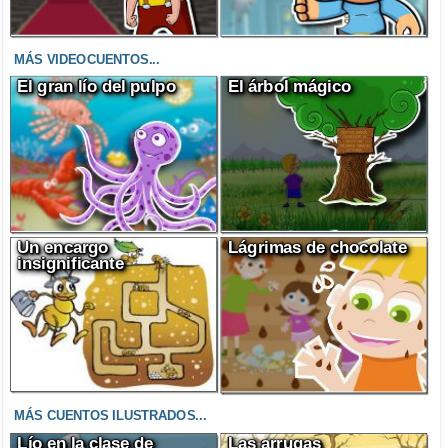
MÁS VIDEOCUENTOS...
El gran lío del pulpo
El árbol mágico
Un encargo
Lágrimas de chocolate
insignificante
MÁS CUENTOS ILUSTRADOS...
Lío en la clase de
Las arrugas