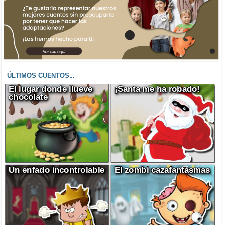
ÚLTIMOS CUENTOS...
El lugar donde llueve
¡Santa me ha robado!
chocolate
Un enfado incontrolable
El zombi cazafantasmas