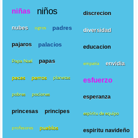
niños
niñas
discrecion
padres
nubes
ogros
diversidad
palacios
pajaros
educacion
papas
Papa Noel
envidia
empatía
peces
perros
planetas
esfuerzo
pobres
pociones
esperanza
princesas
principes
espiritu de equipo
pueblos
profesores
espiritu navideño