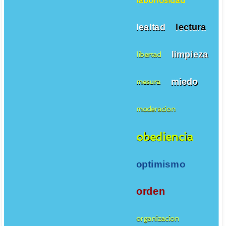
lealtad
lectura
limpieza
libertad
miedo
mesura
moderacion
obediencia
optimismo
orden
organizacion