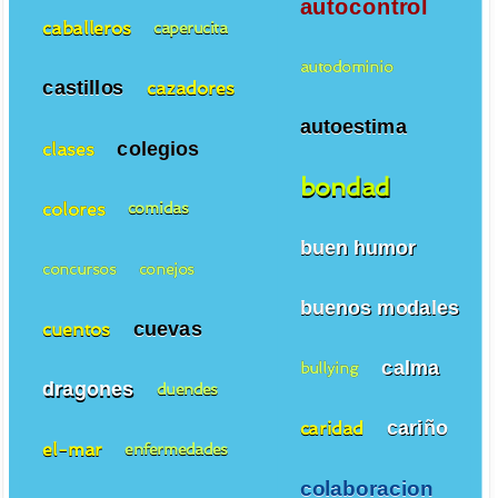
autocontrol
caballeros
caperucita
autodominio
castillos
cazadores
autoestima
colegios
clases
bondad
colores
comidas
buen humor
concursos
conejos
buenos modales
cuevas
cuentos
calma
bullying
dragones
duendes
cariño
caridad
el-mar
enfermedades
colaboracion