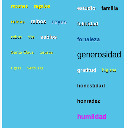
ratones
regalos
estudio
familia
reyes
reinos
reinas
felicidad
sabios
robos
ríos
fortaleza
Santa Claus
tesoros
generosidad
tigres
verduras
gratitud
higiene
honestidad
honradez
humildad