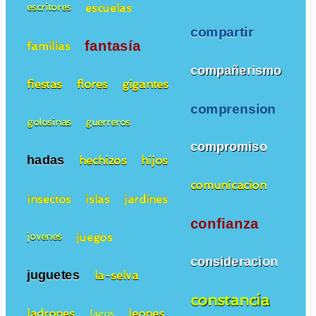
escuelas
escritores
compartir
fantasía
familias
compañerismo
fiestas
flores
gigantes
comprension
golosinas
guerreros
compromiso
hadas
hechizos
hijos
comunicacion
insectos
islas
jardines
confianza
juegos
jovenes
consideracion
juguetes
la-selva
constancia
ladrones
leones
lagos