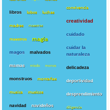
convivencia
libros
lobos
luchas
creatividad
madres
maestras
cuidado
magia
maestros
cuidar la
magos
malvados
naturaleza
mamas
miedo
monos
delicadeza
monstruos
montañas
deportividad
musica
musicos
desprendimiento
navidad
navideños
diligencia