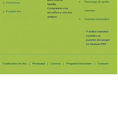
Descarga de audio
Cenicienta
familia
.
Compártelo con
cuentos
El patito feo
tus niños y con tus
amigos
Cuentos ilustrados
Y todos nuestros
cuentos se
pueden
descargar
en formato PDF
Condiciones de Uso
Privacidad
Licencia
Preguntas frecuentes
Contacto
|
|
|
|