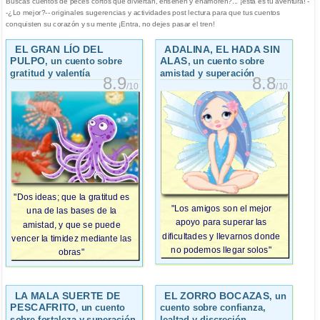
Buscas cuentos de peces cortos que diviertan, enseñen y enamoren?... ¡esta es tu aventura! -
-¿Lo mejor?-- originales sugerencias y actividades post lectura para que tus cuentos
conquisten su corazón y su mente ¡Entra, no dejes pasar el tren!
EL GRAN LÍO DEL
ADALINA, EL HADA SIN
PULPO
ALAS
, un cuento sobre
, un cuento sobre
gratitud y valentía
amistad y superación
8.9
8.8
/10
/10
"Dos ideas; que la gratitud es
"Los amigos son el mejor
una de las bases de la
apoyo para superar las
amistad, y que se puede
dificultades y llevarnos donde
vencer la timidez mediante las
no podemos llegar solos"
obras"
LA MALA SUERTE DE
EL ZORRO BOCAZAS
, un
PESCAFRITO
, un cuento
cuento sobre confianza,
sobre fortaleza y superación
lealtad y discreción