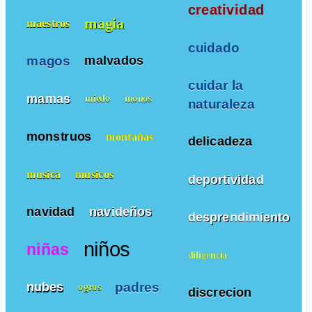
creatividad
magia
maestros
cuidado
magos
malvados
cuidar la
mamas
miedo
monos
naturaleza
monstruos
montañas
delicadeza
musica
musicos
deportividad
navidad
navideños
desprendimiento
niños
niñas
diligencia
padres
nubes
ogros
discrecion