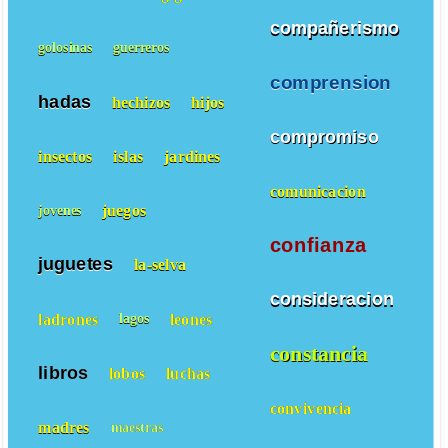
compañerismo
golosinas
guerreros
comprension
hadas
hechizos
hijos
compromiso
insectos
islas
jardines
comunicacion
juegos
jovenes
confianza
juguetes
la-selva
consideracion
ladrones
leones
lagos
constancia
libros
lobos
luchas
convivencia
madres
maestras