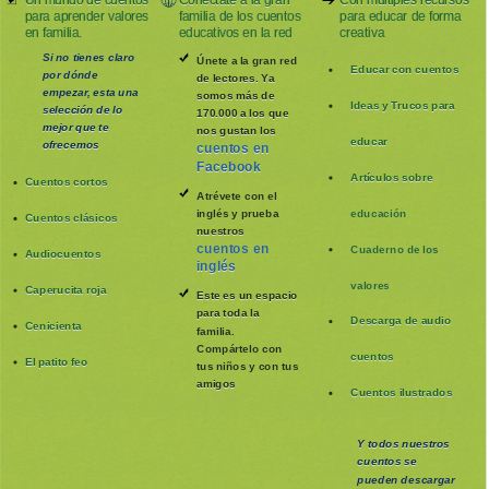
Un mundo de cuentos
Conéctate a la gran
Con múltiples recursos
para aprender valores
familia de los cuentos
para educar de forma
en familia.
educativos en la red
creativa
Si no tienes claro
Únete a la gran red
Educar con cuentos
por dónde
de lectores. Ya
empezar, esta una
somos más de
Ideas y Trucos para
selección de lo
170.000 a los que
mejor que te
nos gustan los
educar
ofrecemos
cuentos en
Facebook
Artículos sobre
Cuentos cortos
Atrévete con el
inglés y prueba
educación
Cuentos clásicos
nuestros
cuentos en
Cuaderno de los
Audiocuentos
inglés
valores
Caperucita roja
Este es un espacio
para toda la
Descarga de audio
Cenicienta
familia
.
Compártelo con
cuentos
El patito feo
tus niños y con tus
amigos
Cuentos ilustrados
Y todos nuestros
cuentos se
pueden
descargar