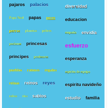
palacios
pajaros
diversidad
papas
peces
Papa Noel
educacion
perros
planetas
pobres
envidia
empatía
princesas
pociones
esfuerzo
principes
profesores
esperanza
pueblos
ratones
regalos
espiritu de equipo
reyes
reinos
reinas
espiritu navideño
sabios
robos
ríos
estudio
familia