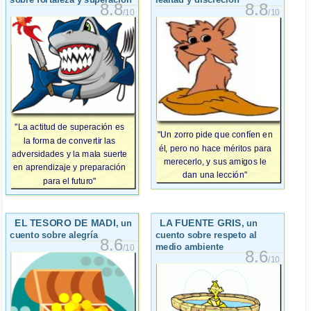
8.8
8.8
/10
/10
"La actitud de superación es
"Un zorro pide que confíen en
la forma de convertir las
él, pero no hace méritos para
adversidades y la mala suerte
merecerlo, y sus amigos le
en aprendizaje y preparación
dan una lección"
para el futuro"
EL TESORO DE MADI
LA FUENTE GRIS
, un
, un
cuento sobre alegría
cuento sobre respeto al
8.6
medio ambiente
/10
8.6
/10