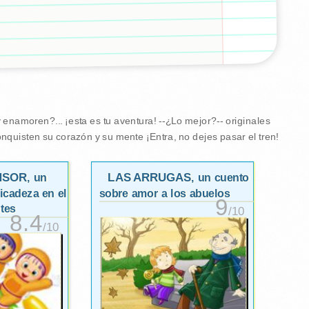
enamoren?... ¡esta es tu aventura! --¿Lo mejor?-- originales
nquisten su corazón y su mente ¡Entra, no dejes pasar el tren!
NSOR
LAS ARRUGAS
, un
, un cuento
icadeza en el
sobre amor a los abuelos
9
ntes
/10
8.4
/10