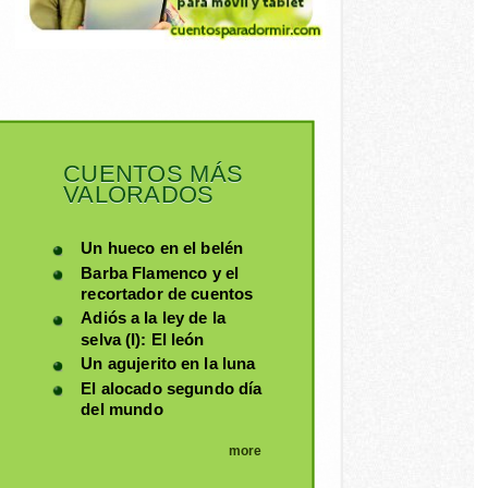
CUENTOS MÁS
VALORADOS
Un hueco en el belén
Barba Flamenco y el
recortador de cuentos
Adiós a la ley de la
selva (I): El león
Un agujerito en la luna
El alocado segundo día
del mundo
more