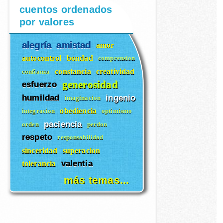
cuentos ordenados
por valores
alegría
amistad
amor
autocontrol
bondad
comprension
constancia
creatividad
confianza
generosidad
esfuerzo
humildad
ingenio
imaginacion
obediencia
integracion
optimismo
paciencia
orden
perdon
respeto
responsabilidad
sinceridad
superacion
valentia
tolerancia
más temas...