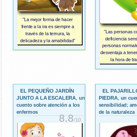
"La mejor forma de hacer
frente a la ira es siempre a
"Las personas c
través de la ternura, la
deficiencia sens
delicadeza y la amabilidad"
personas normal
desventaja a tene
la hora de tra
EL PEQUEÑO JARDÍN
EL PAJARILL
JUNTO A LA ESCALERA
PIEDRA
, un
, un cue
cuento sobre atención a los
sensibilidad; am
enfermos
de la naturaleza
8.8
/10