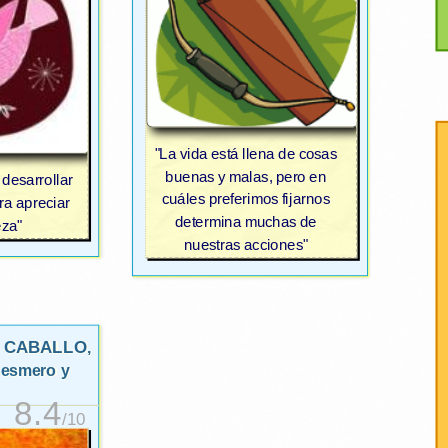
"La vida está llena de cosas
buenas y malas, pero en
 desarrollar
cuáles preferimos fijarnos
ra apreciar
determina muchas de
eza"
nuestras acciones"
L CABALLO
,
 esmero y
8.4
/10