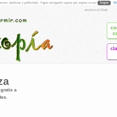
rceros -analíticas y publicidad-. Seguir navegando supone que aceptas su uso
Acepto
Má
acceso al Club
cu
c
cl
za
gratis a
des.