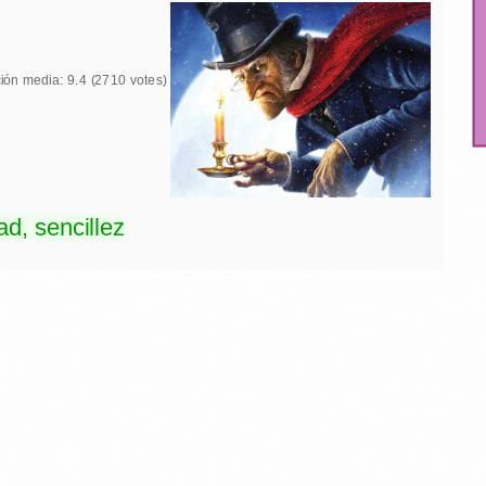
ión media:
9.4
(
2710
votes)
d, sencillez