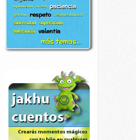
paciencia
optimismo
orden
respeto
perdon
responsabilidad
sinceridad
superacion
valentia
tolerancia
más temas...