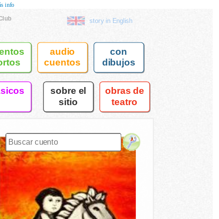
s info
Club
story in English
entos
audio
con
ortos
cuentos
dibujos
asicos
sobre el
obras de
sitio
teatro