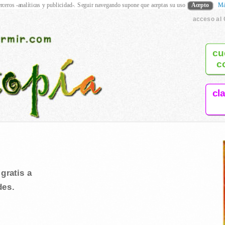
rceros -analíticas y publicidad-. Seguir navegando supone que aceptas su uso
Acepto
Má
acceso al 
cu
c
cl
gratis a
des.