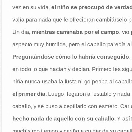
vez en su vida,
el niño se preocupó de verda
valía para nada que le ofrecieran cambiárselo po
Un día,
mientras caminaba por el campo
, vio
aspecto muy humilde, pero el caballo parecía a
Preguntándose cómo lo habría conseguido
,
en todo lo que hacían y decían. Primero les si
niña nunca usaba la fusta ni golpeaba al caball
el primer día
. Luego llegaron al establo y nada 
caballo, y se puso a cepillarlo con esmero. Car
hecho nada de aquello con su caballo
. Y así
muchísimo tiempo y cariño a cuidar de su caball