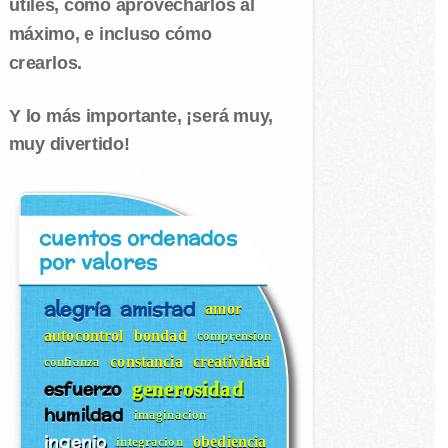
útiles, cómo aprovecharlos al
máximo, e incluso cómo
crearlos.
Y lo más importante, ¡será muy,
muy divertido!
cuentos ordenados
por valores
alegría
amistad
amor
autocontrol
bondad
comprension
constancia
creatividad
confianza
esfuerzo
generosidad
humildad
imaginacion
ingenio
obediencia
integracion