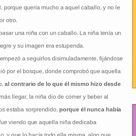
d
, porque quería mucho a aquel caballo, y no le
r otro.
 pasar una niña con un caballo. La niña tenía un
legre y su imagen era estupenda.
 empezó a seguirlos disimuladamente, fijándose
guió por el bosque, donde comprobó que aquella
o,
al contrario de lo que él mismo hizo desde
más llegar, la niña dio de comer y beber al
los estaba sorprendido,
porque él nunca había
 fue viendo que aquella niña dedicaba
o, y que lo hacía todo ella misma, algo que