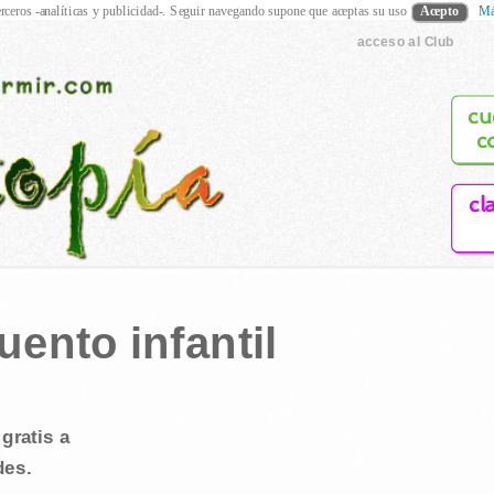
rceros -analíticas y publicidad-. Seguir navegando supone que aceptas su uso
Acepto
Má
acceso al Club
cu
c
cl
uento infantil
gratis a
des.