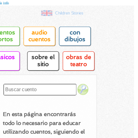
s info
Children Stories
entos
audio
con
ortos
cuentos
dibujos
asicos
sobre el
obras de
sitio
teatro
En esta página encontrarás
todo lo necesario para educar
utilizando cuentos, siguiendo el