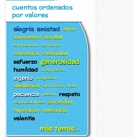
cuentos ordenados
por valores
alegría
amistad
amor
autocontrol
bondad
comprension
confianza
constancia
creatividad
generosidad
esfuerzo
humildad
imaginacion
ingenio
integracion
obediencia
optimismo
orden
paciencia
respeto
perdon
sinceridad
responsabilidad
superacion
tolerancia
valentia
más temas...