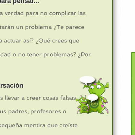
ara pensar...
la verdad para no complicar las
itarán un problema ¿Te parece
 a actuar así? ¿Qué crees que
erdad o no tener problemas? ¿Por
rsación
llevar a creer cosas falsas
us padres, profesores o
equeña mentira que creíste