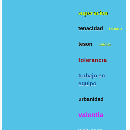
superacion
tenacidad
ternura
teson
timidez
tolerancia
trabajo en
equipo
urbanidad
valentia