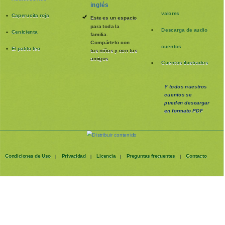
inglés
valores
Caperucita roja
Este es un espacio
para toda la
Descarga de audio
Cenicienta
familia
.
Compártelo con
cuentos
El patito feo
tus niños y con tus
amigos
Cuentos ilustrados
Y todos nuestros
cuentos se
pueden
descargar
en formato PDF
Condiciones de Uso
Privacidad
Licencia
Preguntas frecuentes
Contacto
|
|
|
|