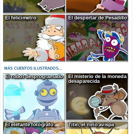
El felicímetro
El despertar de Pesadillo
MÁS CUENTOS ILUSTRADOS...
El robot desprogramado
El misterio de la moneda
desaparecida
El elefante fotógrafo
Titín, el niño avispa