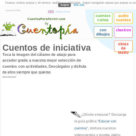
Usamos cookies propias y de terceros -analíticas y publicidad-. Seguir navegando supone que aceptas su us
Acepto
Más info
acceso al Club
Children Stories
cuentos
audio
cortos
cuentos
con
clasicos
dibujos
obras
Cuentos de iniciativa
de
teatro
Toca la imagen del cálamo de abajo para
acceder gratis a nuestra mejor selección de
cuentos con actividades.
Descárgalos y disfruta
de ellos siempre que quieras
Advertisement
¿Dónde empezar? Descarga
la guía gráfica "
Educar con
cuentos
", disfruta nuestros
videocuentos y prueba Jakhu