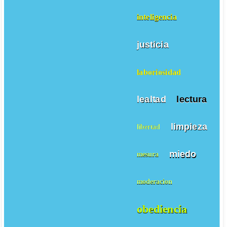
inteligencia
justicia
laboriosidad
lealtad
lectura
limpieza
libertad
miedo
mesura
moderacion
obediencia