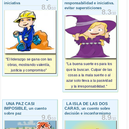
iniciativa
responsabilidad e iniciativa.
8.6
evitar supersticiones
/10
8.3
/10
"El liderazgo se gana con las
"La buena suerte es para los
obras, mostrando valentía,
que la buscan. Culpar de las
justicia y compromiso"
cosas a la mala suerte o al
azar solo lleva a la pasividad
y la irresponsabilidad."
UNA PAZ CASI
LA ISLA DE LAS DOS
IMPOSIBLE
CARAS
, un cuento
, un cuento sobre
sobre paz
decisión e inconformismo
9.6
8.9
/10
/10