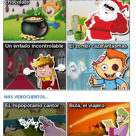
chocolate
Un enfado incontrolable
El zombi cazafantasmas
MÁS VIDEOCUENTOS...
EL hipopótamo cantor
Bulá, el viajero