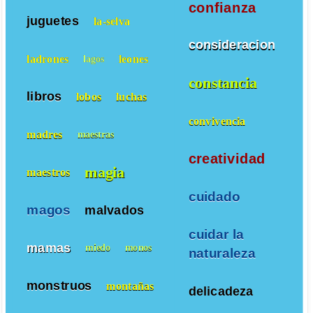
confianza
juguetes
la-selva
consideracion
ladrones
leones
lagos
constancia
libros
lobos
luchas
convivencia
madres
maestras
creatividad
magia
maestros
cuidado
magos
malvados
cuidar la
mamas
miedo
monos
naturaleza
monstruos
montañas
delicadeza