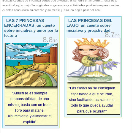
Buscas cuentos de iniciativa cortos que diviertan, enseñen y enamoren?... ¡esta es tu
aventura! --¿Lo mejor?-- originales sugerencias y actividades post lectura para que tus
cuentos conquisten su corazón y su mente ¡Entra, no dejes pasar el tren!
LAS 7 PRINCESAS
LAS PRINCESAS DEL
ENCERRADAS
LAGO
, un cuento
, un cuento sobre
sobre iniciativa y amor por la
iniciativa y proactividad
8.7
lectura
/10
8.8
/10
"Las cosas no se consiguen
"Aburrirse es siempre
esperando a que ocurran,
responsabilidad de uno
sino facilitando activamente
mismo, basta con un buen
todo lo que pueda ayudar
libro para matar el
para que ocurran"
aburrimiento y alimentar el
espíritu"