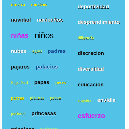
musica
musicos
deportividad
navidad
navideños
desprendimiento
niños
niñas
diligencia
padres
nubes
ogros
discrecion
palacios
pajaros
diversidad
papas
peces
Papa Noel
educacion
perros
planetas
pobres
envidia
empatía
princesas
pociones
esfuerzo