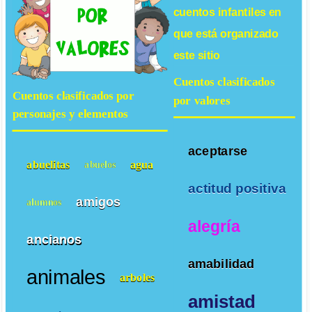
cuentos infantiles
en
que está organizado
este sitio
Cuentos clasificados
Cuentos clasificados por
por valores
personajes y elementos
aceptarse
abuelitas
agua
abuelos
actitud positiva
amigos
alumnos
alegría
ancianos
amabilidad
animales
arboles
amistad