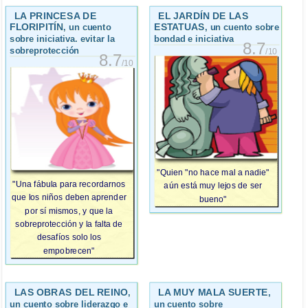
LA PRINCESA DE
EL JARDÍN DE LAS
FLORIPITÍN
ESTATUAS
, un cuento
, un cuento sobre
sobre iniciativa. evitar la
bondad e iniciativa
8.7
sobreprotección
/10
8.7
/10
"Quien "no hace mal a nadie"
"Una fábula para recordarnos
aún está muy lejos de ser
que los niños deben aprender
bueno"
por sí mismos, y que la
sobreprotección y la falta de
desafíos solo los
empobrecen"
LAS OBRAS DEL REINO
LA MUY MALA SUERTE
,
,
un cuento sobre liderazgo e
un cuento sobre