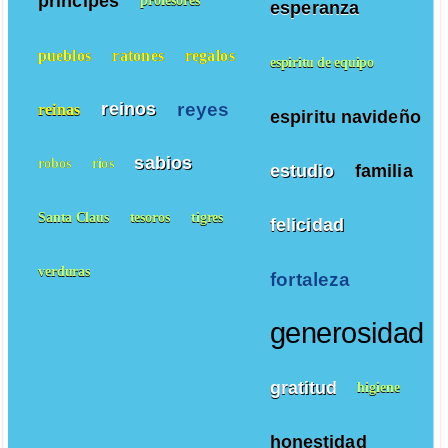
principes
profesores
esperanza
pueblos
ratones
regalos
espiritu de equipo
reyes
reinos
reinas
espiritu navideño
sabios
robos
ríos
estudio
familia
Santa Claus
tesoros
tigres
felicidad
verduras
fortaleza
generosidad
gratitud
higiene
honestidad