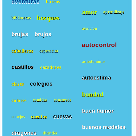
aventuras
barcos
amor
aprendizaje
bosques
bibliotecas
atencion
brujas
brujos
autocontrol
caballeros
caperucita
autodominio
castillos
cazadores
autoestima
colegios
clases
bondad
colores
comidas
concursos
buen humor
cuevas
cuentos
conejos
buenos modales
dragones
duendes