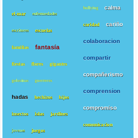
calma
bullying
el-mar
enfermedades
cariño
caridad
escuelas
escritores
colaboracion
fantasía
familias
compartir
fiestas
flores
gigantes
compañerismo
golosinas
guerreros
comprension
hadas
hechizos
hijos
compromiso
insectos
islas
jardines
comunicacion
juegos
jovenes