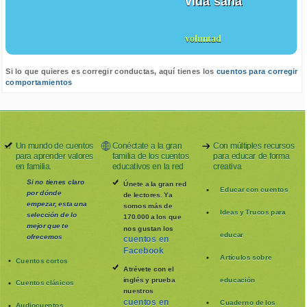
vida sana
voluntad
Si lo que quieres es corregir conductas, aquí tienes los
cuentos para corregir
comportamientos
Un mundo de cuentos
Conéctate a la gran
Con múltiples recursos
para aprender valores
familia de los cuentos
para educar de forma
en familia.
educativos en la red
creativa
Si no tienes claro
Únete a la gran red
Educar con cuentos
por dónde
de lectores. Ya
empezar, esta una
somos más de
Ideas y Trucos para
selección de lo
170.000 a los que
mejor que te
nos gustan los
educar
ofrecemos
cuentos en
Facebook
Artículos sobre
Cuentos cortos
Atrévete con el
inglés y prueba
educación
Cuentos clásicos
nuestros
cuentos en
Cuaderno de los
Audiocuentos