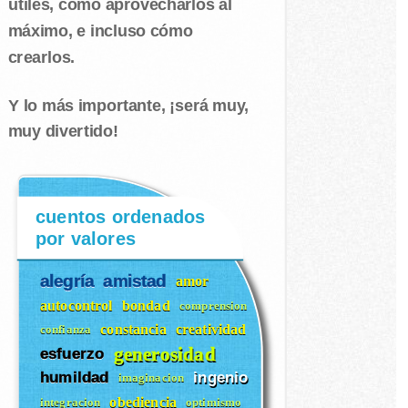
útiles, cómo aprovecharlos al
máximo, e incluso cómo
crearlos.
Y lo más importante, ¡será muy,
muy divertido!
cuentos ordenados
por valores
alegría
amistad
amor
autocontrol
bondad
comprension
constancia
creatividad
confianza
generosidad
esfuerzo
humildad
ingenio
imaginacion
obediencia
integracion
optimismo