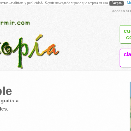
rceros -analíticas y publicidad-. Seguir navegando supone que aceptas su uso
Acepto
Má
acceso al 
cu
c
cl
ble
gratis a
des.