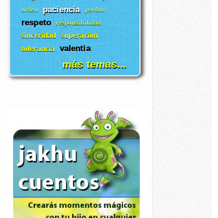
paciencia
orden
perdon
respeto
responsabilidad
sinceridad
superacion
valentia
tolerancia
más temas...