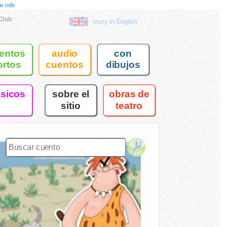
s info
Club
story in English
entos
audio
con
ortos
cuentos
dibujos
asicos
sobre el
obras de
sitio
teatro