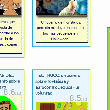
uento que
"Un cuento de monstruos,
iesta de
pero sin miedo, para contar a
cordar a los
los más pequeños en
tancia de
Halloween"
tes y comer
AS DEL
EL TRUCO
, un cuento
uento sobre
sobre fortaleza y
nero
autocontrol. educar la
8.6
voluntad
/10
8.5
/10