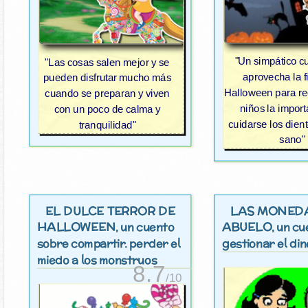
"Un simpático c
"Las cosas salen mejor y se
aprovecha la f
pueden disfrutar mucho más
Halloween para re
cuando se preparan y viven
niños la impor
con un poco de calma y
cuidarse los dien
tranquilidad"
sano"
EL DULCE TERROR DE
LAS MONED
HALLOWEEN
ABUELO
, un cuento
, un c
sobre compartir. perder el
gestionar el di
miedo a los monstruos
8.7
/10