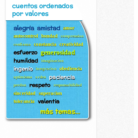
cuentos ordenados
por valores
alegría
amistad
amor
autocontrol
bondad
comprension
constancia
creatividad
confianza
esfuerzo
generosidad
humildad
imaginacion
ingenio
obediencia
integracion
paciencia
optimismo
orden
respeto
perdon
responsabilidad
sinceridad
superacion
valentia
tolerancia
más temas...