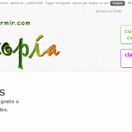
rceros -analíticas y publicidad-. Seguir navegando supone que aceptas su uso
Acepto
Má
acceso al Club
cu
c
cl
s
gratis a
des.