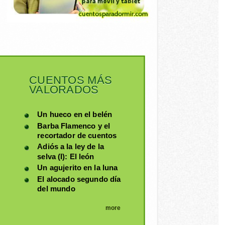
CUENTOS MÁS
VALORADOS
Un hueco en el belén
Barba Flamenco y el
recortador de cuentos
Adiós a la ley de la
selva (I): El león
Un agujerito en la luna
El alocado segundo día
del mundo
more