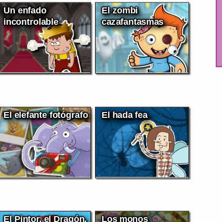
Un enfado
El zombi
incontrolable
cazafantasmas
El elefante fotógrafo
El hada fea
El Pintor, el Dragón,
Los monos