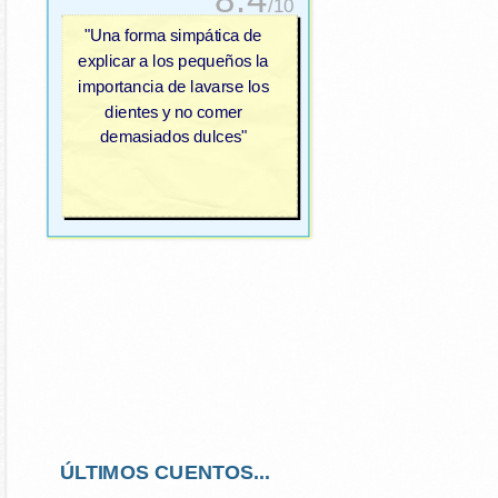
/10
"Una forma simpática de
explicar a los pequeños la
importancia de lavarse los
dientes y no comer
demasiados dulces"
ÚLTIMOS CUENTOS...