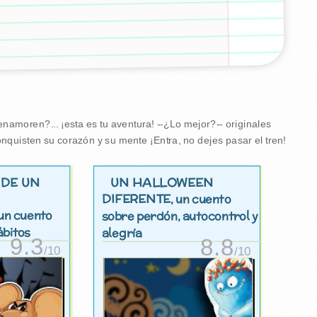
namoren?... ¡esta es tu aventura! --¿Lo mejor?-- originales
nquisten su corazón y su mente ¡Entra, no dejes pasar el tren!
DE UN
UN HALLOWEEN
DIFERENTE
, un cuento
 un cuento
sobre perdón, autocontrol y
ábitos
alegría
9.3
8.8
/10
/10