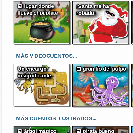
El lugar donde
¡Santa me ha
llueve chocolate
robado!
MÁS VIDEOCUENTOS...
Un encargo
El gran lío del pulpo
insignificante
MÁS CUENTOS ILUSTRADOS...
El árbol mágico
El pirata bueno