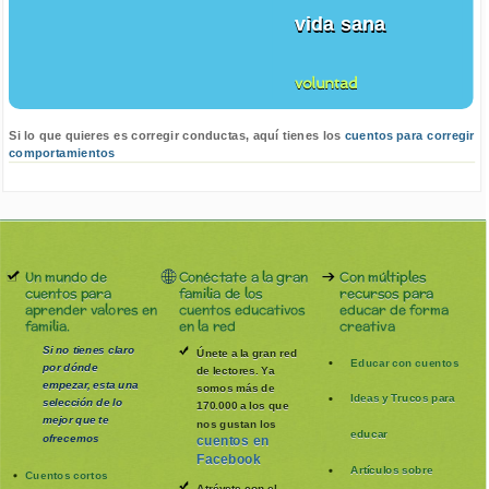
vida sana
voluntad
Si lo que quieres es corregir conductas, aquí tienes los
cuentos para corregir
comportamientos
Un mundo de
Conéctate a la gran
Con múltiples
cuentos para
familia de los
recursos para
aprender valores en
cuentos educativos
educar de forma
familia.
en la red
creativa
Si no tienes claro
Únete a la gran red
Educar con cuentos
por dónde
de lectores. Ya
empezar, esta una
somos más de
Ideas y Trucos para
selección de lo
170.000 a los que
mejor que te
nos gustan los
educar
ofrecemos
cuentos en
Facebook
Artículos sobre
Cuentos cortos
Atrévete con el