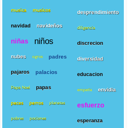
musica
musicos
desprendimiento
navidad
navideños
diligencia
niños
niñas
discrecion
padres
nubes
ogros
diversidad
palacios
pajaros
educacion
papas
Papa Noel
envidia
empatía
peces
perros
planetas
esfuerzo
pobres
pociones
esperanza