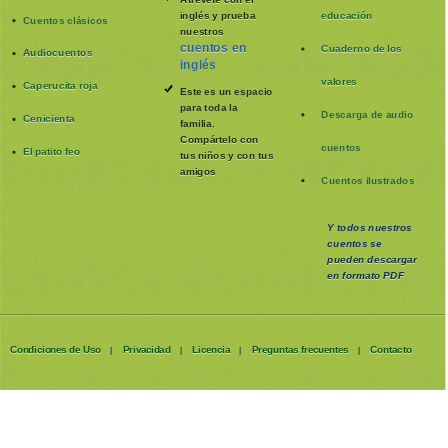
inglés y prueba
educación
Cuentos clásicos
nuestros
cuentos en
Cuaderno de los
Audiocuentos
inglés
valores
Caperucita roja
Este es un espacio
para toda la
Descarga de audio
Cenicienta
familia
.
Compártelo con
cuentos
El patito feo
tus niños y con tus
amigos
Cuentos ilustrados
Y todos nuestros
cuentos se
pueden
descargar
en formato PDF
Condiciones de Uso
Privacidad
Licencia
Preguntas frecuentes
Contacto
|
|
|
|