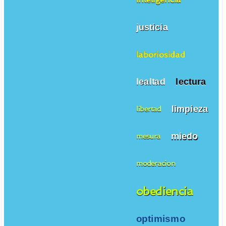
justicia
laboriosidad
lealtad
lectura
limpieza
libertad
miedo
mesura
moderacion
obediencia
optimismo