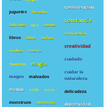
consideracion
juguetes
la-selva
constancia
ladrones
leones
lagos
convivencia
libros
lobos
luchas
creatividad
madres
maestras
cuidado
magia
maestros
cuidar la
magos
malvados
naturaleza
mamas
miedo
monos
delicadeza
monstruos
montañas
deportividad