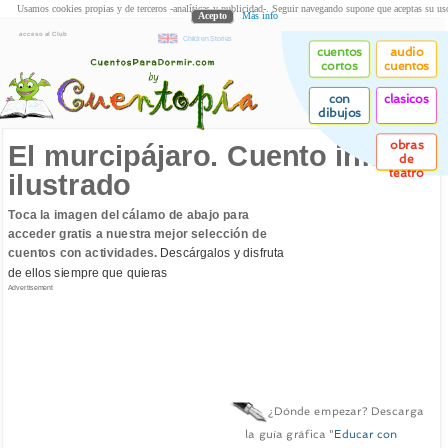
Usamos cookies propias y de terceros -analíticas y publicidad-. Seguir navegando supone que aceptas su us
Acepto
Más info
acceso al Club
Children Stories
cuentos
audio
cortos
cuentos
con
clasicos
dibujos
obras
El murcipájaro. Cuento infantil
de
teatro
ilustrado
Toca la imagen del cálamo de abajo para
acceder gratis a nuestra mejor selección de
cuentos con actividades.
Descárgalos y disfruta
de ellos siempre que quieras
Advertisement
¿Dónde empezar? Descarga
la guía gráfica "
Educar con