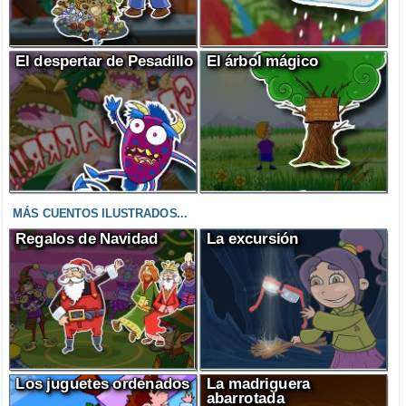
El despertar de Pesadillo
El árbol mágico
MÁS CUENTOS ILUSTRADOS...
Regalos de Navidad
La excursión
Los juguetes ordenados
La madriguera
abarrotada