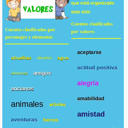
que está organizado
este sitio
Cuentos clasificados
Cuentos clasificados por
por valores
personajes y elementos
aceptarse
abuelitas
agua
abuelos
actitud positiva
amigos
alumnos
alegría
ancianos
amabilidad
animales
arboles
amistad
aventuras
barcos