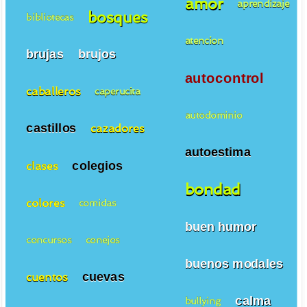
amor
aprendizaje
bosques
bibliotecas
atencion
brujas
brujos
autocontrol
caballeros
caperucita
autodominio
castillos
cazadores
autoestima
colegios
clases
bondad
colores
comidas
buen humor
concursos
conejos
buenos modales
cuevas
cuentos
calma
bullying