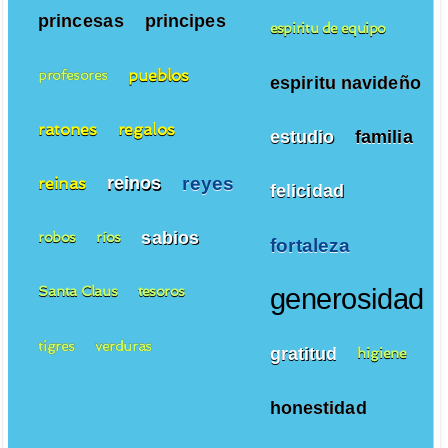
princesas
principes
espiritu de equipo
pueblos
profesores
espiritu navideño
ratones
regalos
estudio
familia
reyes
reinos
reinas
felicidad
sabios
robos
ríos
fortaleza
Santa Claus
tesoros
generosidad
tigres
verduras
gratitud
higiene
honestidad