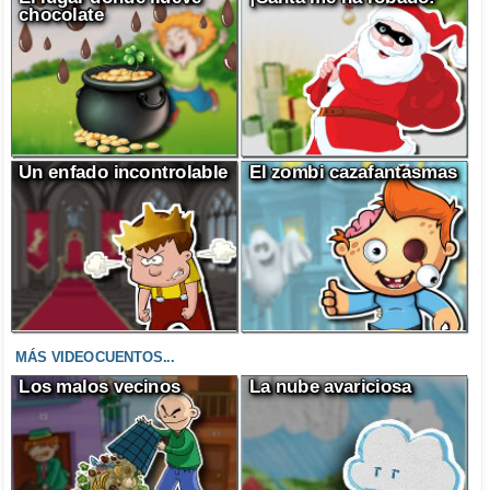
chocolate
Un enfado incontrolable
El zombi cazafantasmas
MÁS VIDEOCUENTOS...
Los malos vecinos
La nube avariciosa