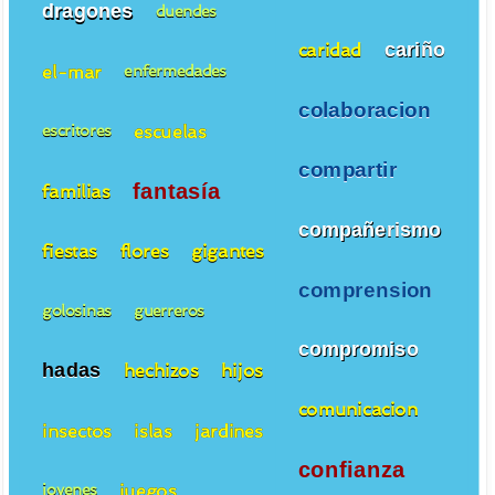
dragones
duendes
cariño
caridad
el-mar
enfermedades
colaboracion
escuelas
escritores
compartir
fantasía
familias
compañerismo
fiestas
flores
gigantes
comprension
golosinas
guerreros
compromiso
hadas
hechizos
hijos
comunicacion
insectos
islas
jardines
confianza
juegos
jovenes