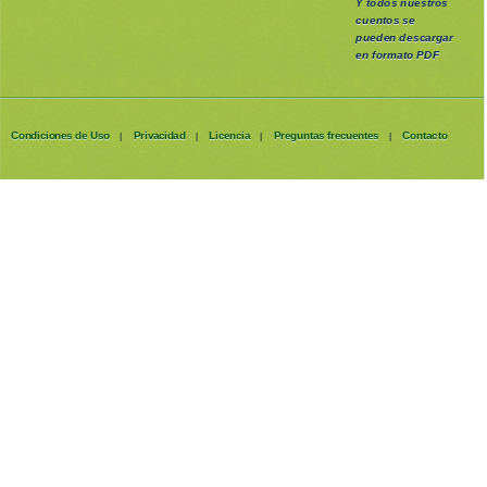
Y todos nuestros
cuentos se
pueden
descargar
en formato PDF
Condiciones de Uso
Privacidad
Licencia
Preguntas frecuentes
Contacto
|
|
|
|