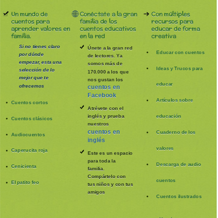
Un mundo de
Conéctate a la gran
Con múltiples
cuentos para
familia de los
recursos para
aprender valores en
cuentos educativos
educar de forma
familia.
en la red
creativa
Si no tienes claro
Únete a la gran red
Educar con cuentos
por dónde
de lectores. Ya
empezar, esta una
somos más de
Ideas y Trucos para
selección de lo
170.000 a los que
mejor que te
nos gustan los
educar
ofrecemos
cuentos en
Facebook
Artículos sobre
Cuentos cortos
Atrévete con el
inglés y prueba
educación
Cuentos clásicos
nuestros
cuentos en
Cuaderno de los
Audiocuentos
inglés
valores
Caperucita roja
Este es un espacio
para toda la
Descarga de audio
Cenicienta
familia
.
Compártelo con
cuentos
El patito feo
tus niños y con tus
amigos
Cuentos ilustrados