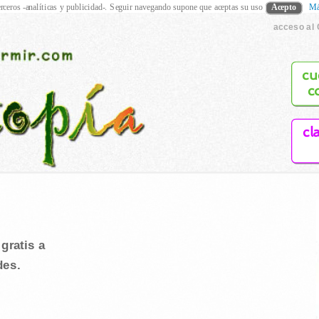
rceros -analíticas y publicidad-. Seguir navegando supone que aceptas su uso
Acepto
Má
acceso al 
cu
c
cl
gratis a
des.