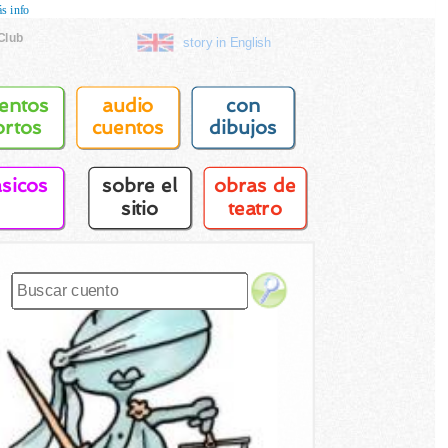
s info
Club
story in English
entos
audio
con
ortos
cuentos
dibujos
asicos
sobre el
obras de
sitio
teatro