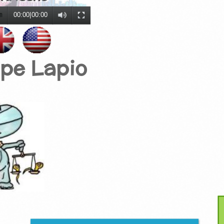
00:00
|
00:00
ipe Lapio