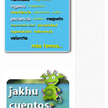
ingenio
integracion
obediencia
optimismo
orden
paciencia
respeto
perdon
sinceridad
responsabilidad
superacion
tolerancia
valentia
más temas...