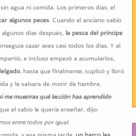
 sin agua ni comida. Los primeros días, el
car algunos peces
. Cuando el anciano sabio
o algunos días después,
la pesca del príncipe
onseguía cazar aves casi todos los días. Y al
ompartió, e incluso empezó a acumularlos,
delgado
, hasta que finalmente, suplicó y lloró
ida y le salvara de morir de hambre.
i me muestras qué lección has aprendido
ue el sabio le quería enseñar, dijo:
emos entre todos por igual
.
 comida, y esa misma tarde,
un barco les