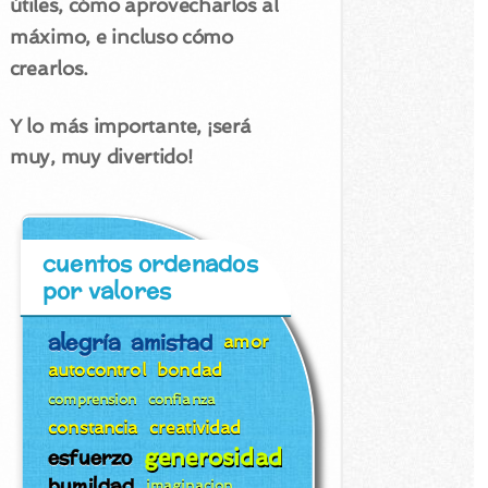
útiles, cómo aprovecharlos al
máximo, e incluso cómo
crearlos.
Y lo más importante, ¡será
muy, muy divertido!
cuentos ordenados
por valores
alegría
amistad
amor
autocontrol
bondad
comprension
confianza
constancia
creatividad
generosidad
esfuerzo
humildad
imaginacion