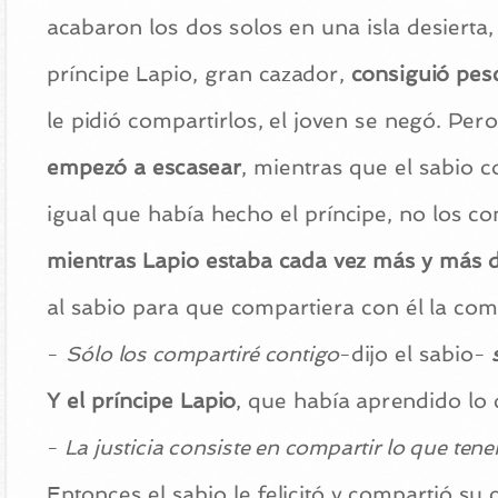
acabaron los dos solos en una isla desierta,
príncipe Lapio, gran cazador,
consiguió pes
le pidió compartirlos, el joven se negó. Per
empezó a escasear
, mientras que el sabio c
igual que había hecho el príncipe, no los c
mientras Lapio estaba cada vez más y más 
al sabio para que compartiera con él la com
-
Sólo los compartiré contigo
-dijo el sabio-
s
Y el príncipe Lapio
, que había aprendido lo q
-
La justicia consiste en compartir lo que ten
Entonces el sabio le felicitó y compartió su