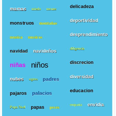
delicadeza
mamas
miedo
monos
deportividad
monstruos
montañas
desprendimiento
musica
musicos
diligencia
navidad
navideños
discrecion
niños
niñas
diversidad
padres
nubes
ogros
educacion
palacios
pajaros
envidia
empatía
papas
peces
Papa Noel