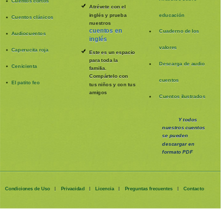
Cuentos cortos
Atrévete con el
inglés y prueba
educación
Cuentos clásicos
nuestros
cuentos en
Cuaderno de los
Audiocuentos
inglés
valores
Caperucita roja
Este es un espacio
para toda la
Descarga de audio
Cenicienta
familia
.
Compártelo con
cuentos
El patito feo
tus niños y con tus
amigos
Cuentos ilustrados
Y todos
nuestros cuentos
se pueden
descargar en
formato PDF
Condiciones de Uso
Privacidad
Licencia
Preguntas frecuentes
Contacto
|
|
|
|