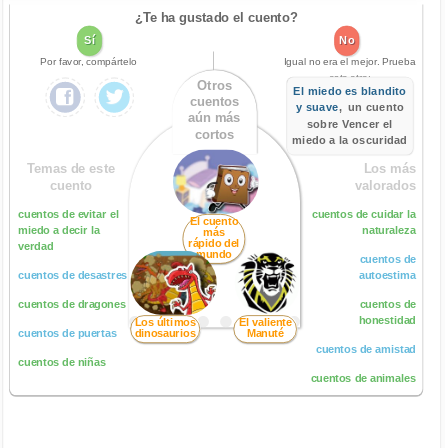
¿Te ha gustado el cuento?
Sí
No
Por favor, compártelo
Igual no era el mejor. Prueba
este otro:
Otros
El miedo es blandito
cuentos
y suave
, un cuento
aún más
sobre Vencer el
cortos
miedo a la oscuridad
Temas de este
Los más
cuento
valorados
cuentos de evitar el
cuentos de cuidar la
El cuento
miedo a decir la
naturaleza
más
rápido del
verdad
mundo
cuentos de
cuentos de desastres
autoestima
cuentos de dragones
cuentos de
honestidad
Los últimos
El valiente
cuentos de puertas
dinosaurios
Manuté
cuentos de amistad
cuentos de niñas
cuentos de animales