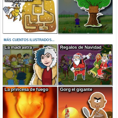
MÁS CUENTOS ILUSTRADOS...
La madrastra
Regalos de Navidad
La princesa de fuego
Gorg el gigante