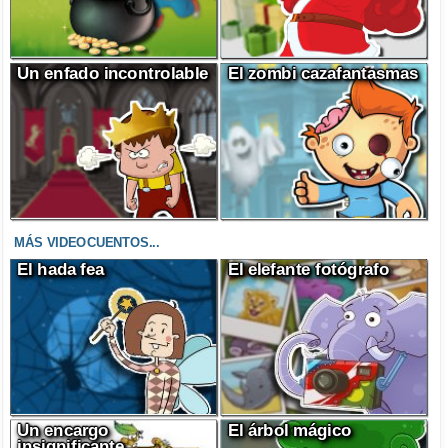
Un enfado incontrolable
El zombi cazafantasmas
MÁS VIDEOCUENTOS...
El hada fea
El elefante fotógrafo
Un encargo
El árbol mágico
insignificante