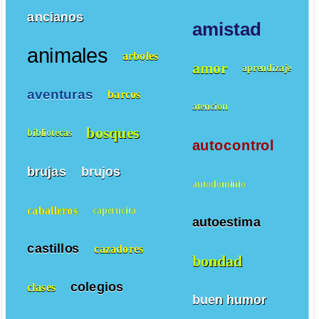
ancianos
amistad
animales
arboles
amor
aprendizaje
aventuras
barcos
atencion
bosques
bibliotecas
autocontrol
brujas
brujos
autodominio
caballeros
caperucita
autoestima
castillos
cazadores
bondad
colegios
clases
buen humor