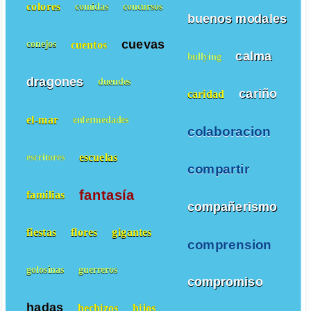
colores
comidas
concursos
buenos modales
cuevas
cuentos
conejos
calma
bullying
dragones
duendes
cariño
caridad
el-mar
enfermedades
colaboracion
escuelas
escritores
compartir
fantasía
familias
compañerismo
fiestas
flores
gigantes
comprension
golosinas
guerreros
compromiso
hadas
hechizos
hijos