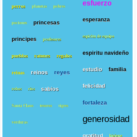
esfuerzo
perros
planetas
pobres
esperanza
princesas
pociones
espiritu de equipo
principes
profesores
espiritu navideño
pueblos
ratones
regalos
estudio
familia
reyes
reinos
reinas
felicidad
sabios
robos
ríos
fortaleza
Santa Claus
tesoros
tigres
generosidad
verduras
gratitud
higiene