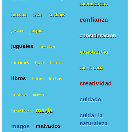
comunicacion
insectos
islas
jardines
confianza
juegos
jovenes
consideracion
juguetes
la-selva
constancia
ladrones
leones
lagos
convivencia
libros
lobos
luchas
creatividad
madres
maestras
cuidado
magia
maestros
cuidar la
naturaleza
magos
malvados