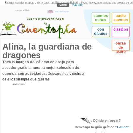
Usamos cookies propias y de terceros -analíticas y publicidad-. Seguir navegando supone que aceptas su us
Acepto
Más info
acceso al Club
story in English
cuentos
audio
cortos
cuentos
con
clasicos
dibujos
obras
Alina, la guardiana de
de
teatro
dragones
Toca la imagen del cálamo de abajo para
acceder gratis a nuestra mejor selección de
cuentos con actividades.
Descárgalos y disfruta
de ellos siempre que quieras
Advertisement
¿Dónde empezar?
Descarga la guía gráfica "
Educar