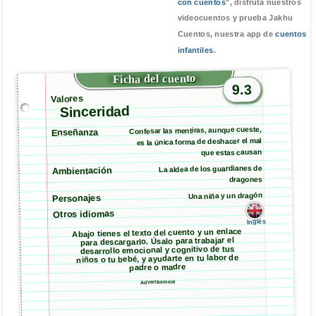
con cuentos
", disfruta nuestros
videocuentos y prueba Jakhu
Cuentos, nuestra app de
cuentos
infantiles
.
Ficha del cuento
9.3
Valores
Sinceridad
Confesar las mentiras, aunque cueste,
Enseñanza
es la única forma de deshacer el mal
que estas causan
La aldea de los guardianes de
Ambientación
dragones
Una niña y un dragón
Personajes
Otros idiomas
Inglés
Abajo tienes el texto del cuento y un enlace
para descargarlo. Úsalo para trabajar el
desarrollo emocional y cognitivo de tus
niños o tu bebé, y ayudarte en tu labor de
padre o madre
Advertisement