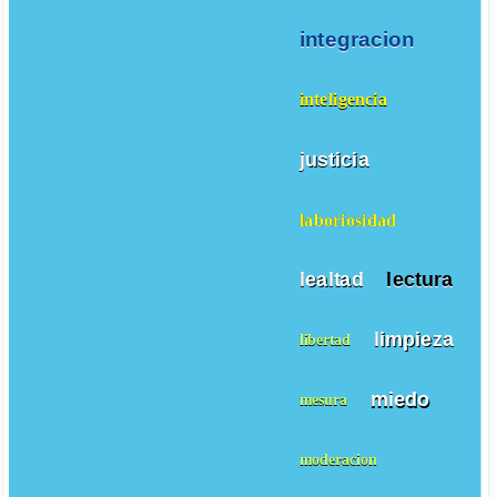
integracion
inteligencia
justicia
laboriosidad
lealtad
lectura
limpieza
libertad
miedo
mesura
moderacion