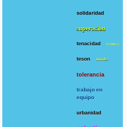
solidaridad
superacion
tenacidad
ternura
teson
timidez
tolerancia
trabajo en
equipo
urbanidad