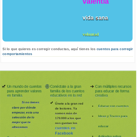
valentia
vida sana
voluntad
Si lo que quieres es corregir conductas, aquí tienes los
cuentos para corregir
comportamientos
Un mundo de cuentos
Conéctate a la gran
Con múltiples recursos
para aprender valores
familia de los cuentos
para educar de forma
en familia.
educativos en la red
creativa
Si no tienes
Únete a la gran red
Educar con cuentos
claro por dónde
de lectores. Ya
empezar, esta una
somos más de
Ideas y Trucos para
selección de lo
170.000 a los que
mejor que te
nos gustan los
educar
ofrecemos
cuentos en
Facebook
Artículos sobre