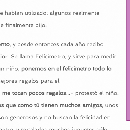
e habían utilizado; algunos realmente
e finalmente dijo:
ento
, y desde entonces cada año recibo
or. Se llama Felicímetro, y sirve para medir
un niño,
ponemos en el felicímetro todo lo
ejores regalos para él.
 me tocan pocos regalos
...- protestó el niño.
os que como tú tienen muchos amigos
, unos
on generosos y no buscan la felicidad en
ímetro, y regalarles muchos juguetes sólo