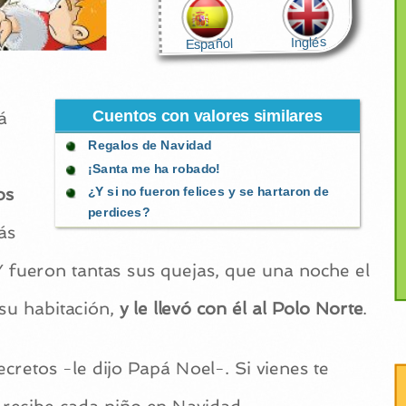
Inglés
Español
Cuentos con valores similares
á
Regalos de Navidad
¡Santa me ha robado!
os
¿Y si no fueron felices y se hartaron de
perdices?
ás
Y fueron tantas sus quejas, que una noche el
su habitación,
y le llevó con él al Polo Norte
.
cretos -le dijo Papá Noel-. Si vienes te