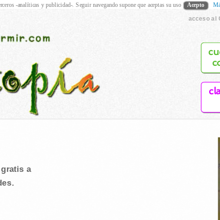
rceros -analíticas y publicidad-. Seguir navegando supone que aceptas su uso
Acepto
Má
acceso al 
cu
c
cl
gratis a
des.