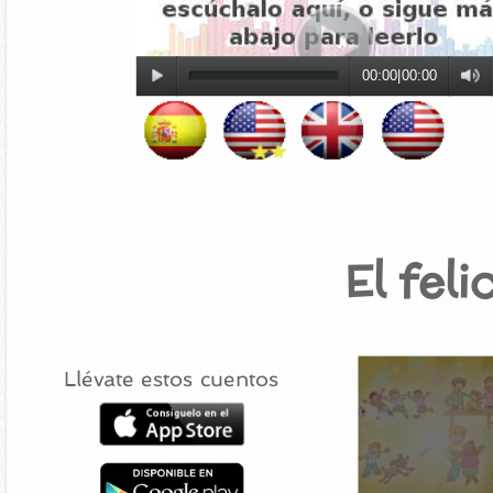
00:00
|
00:00
El fel
Llévate estos cuentos