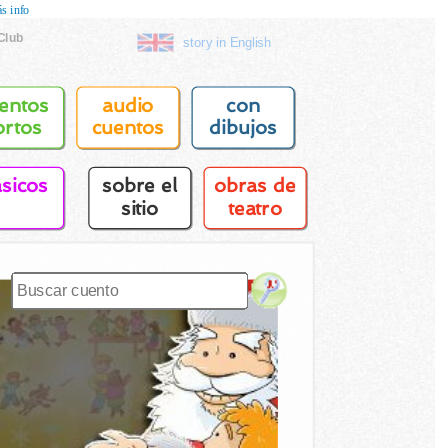
s info
Club
story in English
entos
audio
con
ortos
cuentos
dibujos
asicos
sobre el
obras de
sitio
teatro