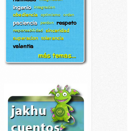
ingenio
integracion
obediencia
optimismo
orden
paciencia
respeto
perdon
sinceridad
responsabilidad
superacion
tolerancia
valentia
más temas...