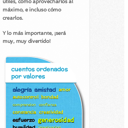
útiles, cómo aprovecharlos al
máximo, e incluso cómo
crearlos.
Y lo más importante, ¡será
muy, muy divertido!
cuentos ordenados
por valores
alegría
amistad
amor
autocontrol
bondad
comprension
confianza
constancia
creatividad
generosidad
esfuerzo
humildad
imaginacion