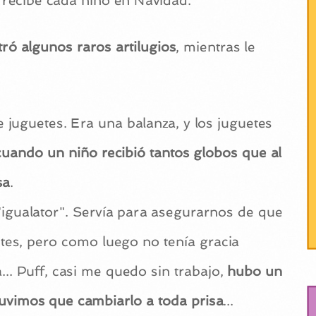
recibe cada niño en Navidad.
ró algunos raros artilugios
, mientras le
 juguetes. Era una balanza, y los juguetes
uando un niño recibió tantos globos que al
sa
.
igualator". Servía para asegurarnos de que
tes, pero como luego no tenía gracia
... Puff, casi me quedo sin trabajo,
hubo un
tuvimos que cambiarlo a toda prisa
...