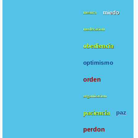
miedo
mesura
moderacion
obediencia
optimismo
orden
organizacion
paciencia
paz
perdon