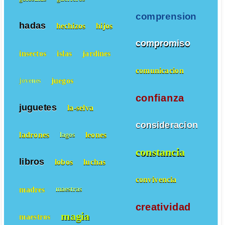
comprension
hadas
hechizos
hijos
compromiso
insectos
islas
jardines
comunicacion
juegos
jovenes
confianza
juguetes
la-selva
consideracion
ladrones
leones
lagos
constancia
libros
lobos
luchas
convivencia
madres
maestras
creatividad
magia
maestros