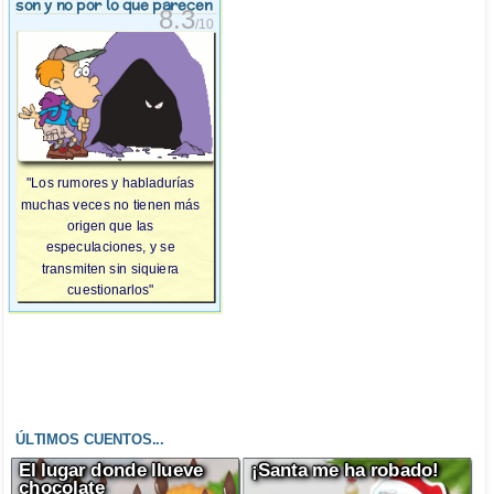
son y no por lo que parecen
8.3
/10
"Los rumores y habladurías
muchas veces no tienen más
origen que las
especulaciones, y se
transmiten sin siquiera
cuestionarlos"
ÚLTIMOS CUENTOS...
El lugar donde llueve
¡Santa me ha robado!
chocolate