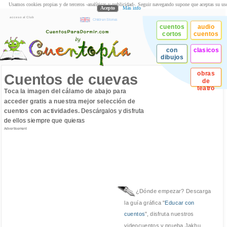
Usamos cookies propias y de terceros -analíticas y publicidad-. Seguir navegando supone que aceptas su us
Acepto
Más info
acceso al Club
Children Stories
cuentos
audio
cortos
cuentos
con
clasicos
dibujos
obras
Cuentos de cuevas
de
teatro
Toca la imagen del cálamo de abajo para
acceder gratis a nuestra mejor selección de
cuentos con actividades.
Descárgalos y disfruta
de ellos siempre que quieras
Advertisement
¿Dónde empezar? Descarga
la guía gráfica "
Educar con
cuentos
", disfruta nuestros
videocuentos y prueba Jakhu