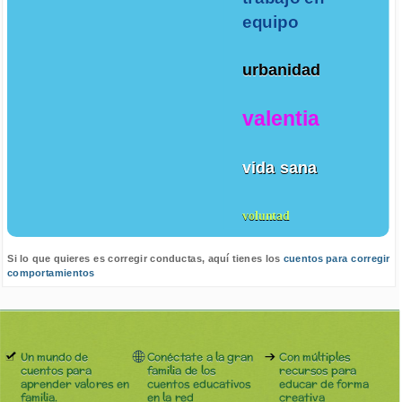
equipo
urbanidad
valentia
vida sana
voluntad
Si lo que quieres es corregir conductas, aquí tienes los
cuentos para corregir
comportamientos
Un mundo de
Conéctate a la gran
Con múltiples
cuentos para
familia de los
recursos para
aprender valores en
cuentos educativos
educar de forma
familia.
en la red
creativa