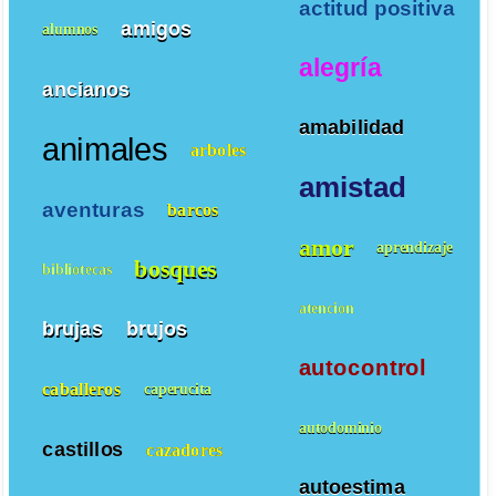
actitud positiva
amigos
alumnos
alegría
ancianos
amabilidad
animales
arboles
amistad
aventuras
barcos
amor
aprendizaje
bosques
bibliotecas
atencion
brujas
brujos
autocontrol
caballeros
caperucita
autodominio
castillos
cazadores
autoestima