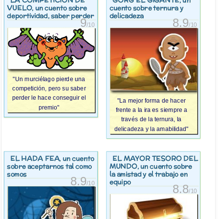
LA COMPETICIÓN DE
GORG EL GIGANTE
, un
VUELO
, un cuento sobre
cuento sobre ternura y
deportividad, saber perder
delicadeza
9
8.9
/10
/10
"Un murciélago pierde una
competición, pero su saber
perder le hace conseguir el
"La mejor forma de hacer
premio"
frente a la ira es siempre a
través de la ternura, la
delicadeza y la amabilidad"
EL HADA FEA
EL MAYOR TESORO DEL
, un cuento
MUNDO
sobre aceptarnos tal como
, un cuento sobre
somos
la amistad y el trabajo en
8.9
equipo
/10
8.8
/10