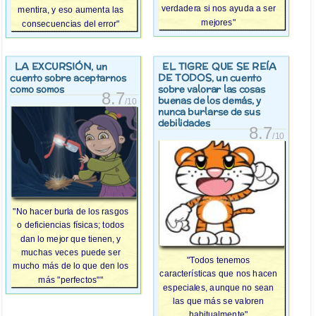
verdadera si nos ayuda a ser
mentira, y eso aumenta las
mejores"
consecuencias del error"
LA EXCURSIÓN
EL TIGRE QUE SE REÍA
, un
DE TODOS
cuento sobre aceptarnos
, un cuento
como somos
sobre valorar las cosas
8.7
buenas de los demás, y
/10
nunca burlarse de sus
debilidades
8.7
/10
"No hacer burla de los rasgos
o deficiencias físicas; todos
dan lo mejor que tienen, y
muchas veces puede ser
"Todos tenemos
mucho más de lo que den los
características que nos hacen
más "perfectos""
especiales, aunque no sean
las que más se valoren
habitualmente"