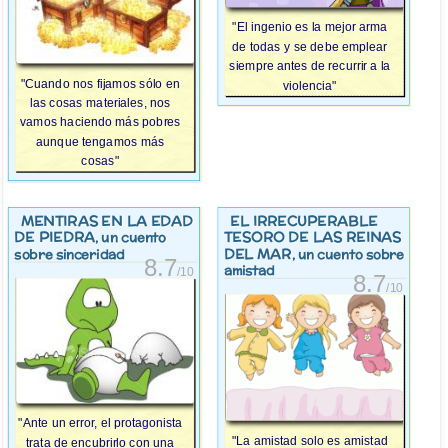
"El ingenio es la mejor arma
de todas y se debe emplear
siempre antes de recurrir a la
"Cuando nos fijamos sólo en
violencia"
las cosas materiales, nos
vamos haciendo más pobres
aunque tengamos más
cosas"
MENTIRAS EN LA EDAD
EL IRRECUPERABLE
DE PIEDRA
TESORO DE LAS REINAS
, un cuento
DEL MAR
sobre sinceridad
, un cuento sobre
8.7
amistad
/10
8.7
/10
"Ante un error, el protagonista
"La amistad solo es amistad
trata de encubrirlo con una