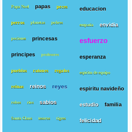
papas
peces
Papa Noel
educacion
perros
planetas
pobres
envidia
empatía
princesas
pociones
esfuerzo
principes
profesores
esperanza
pueblos
ratones
regalos
espiritu de equipo
reyes
reinos
reinas
espiritu navideño
sabios
robos
ríos
estudio
familia
Santa Claus
tesoros
tigres
felicidad