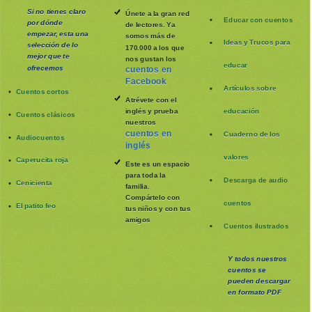
Si no tienes claro
Únete a la gran red
Educar con cuentos
por dónde
de lectores. Ya
empezar, esta una
somos más de
Ideas y Trucos para
selección de lo
170.000 a los que
mejor que te
nos gustan los
educar
ofrecemos
cuentos en
Facebook
Artículos sobre
Cuentos cortos
Atrévete con el
inglés y prueba
educación
Cuentos clásicos
nuestros
cuentos en
Cuaderno de los
Audiocuentos
inglés
valores
Caperucita roja
Este es un espacio
para toda la
Descarga de audio
Cenicienta
familia
.
Compártelo con
cuentos
El patito feo
tus niños y con tus
amigos
Cuentos ilustrados
Y todos nuestros
cuentos se
pueden
descargar
en formato PDF