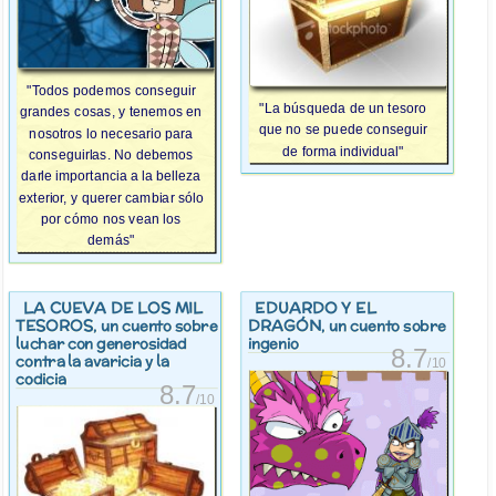
"Todos podemos conseguir
"La búsqueda de un tesoro
grandes cosas, y tenemos en
que no se puede conseguir
nosotros lo necesario para
de forma individual"
conseguirlas. No debemos
darle importancia a la belleza
exterior, y querer cambiar sólo
por cómo nos vean los
demás"
LA CUEVA DE LOS MIL
EDUARDO Y EL
TESOROS
DRAGÓN
, un cuento sobre
, un cuento sobre
luchar con generosidad
ingenio
8.7
contra la avaricia y la
/10
codicia
8.7
/10