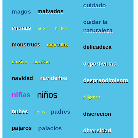
cuidado
magos
malvados
cuidar la
mamas
miedo
monos
naturaleza
monstruos
montañas
delicadeza
musica
musicos
deportividad
navidad
navideños
desprendimiento
niños
niñas
diligencia
padres
nubes
ogros
discrecion
palacios
pajaros
diversidad