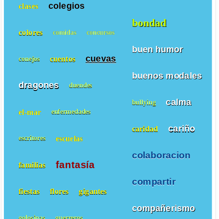
colegios
clases
bondad
colores
comidas
concursos
buen humor
cuevas
cuentos
conejos
buenos modales
dragones
duendes
calma
bullying
el-mar
enfermedades
cariño
caridad
escuelas
escritores
colaboracion
fantasía
familias
compartir
fiestas
flores
gigantes
compañerismo
golosinas
guerreros