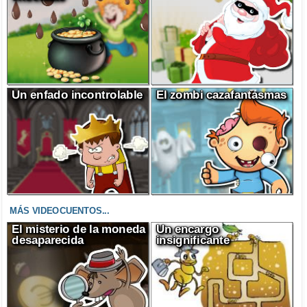
Un enfado incontrolable
El zombi cazafantasmas
MÁS VIDEOCUENTOS...
El misterio de la moneda
Un encargo
desaparecida
insignificante