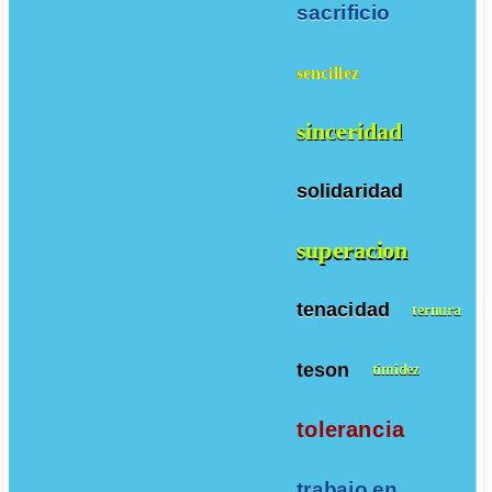
sacrificio
sencillez
sinceridad
solidaridad
superacion
tenacidad
ternura
teson
timidez
tolerancia
trabajo en