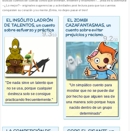
Buscas cuentos de cuevas cortos que diviertan, enseñen y enamoren?... ¡esta es tu aventura!
--¿Lo mejor?-- originales sugerencias y actividades post lectura para que tus cuentos
conquisten su corazón y su mente ¡Entra, no dejes pasar el tren!
EL INSÓLITO LADRÓN
EL ZOMBI
DE TALENTOS
CAZAFANTASMAS
, un cuento
, un
sobre esfuerzo y práctica
cuento sobre evitar
9.3
prejuicios y racismo.
/10
9.2
/10
"De nada sirve un talento que
"Un simpático cuento para
no se usa, porque cualquier
mostrar que no se puede dar
destreza solo se consigue
por hecho que alguien sea de
practicando frecuentemente."
una manera solo porque haya
nacido dentro de un grupo
determinado"