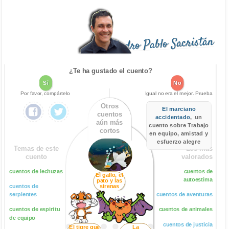
Pedro Pablo Sacristán
¿Te ha gustado el cuento?
Sí
No
Por favor, compártelo
Igual no era el mejor. Prueba
este otro:
Otros
El marciano
cuentos
accidentado
, un
aún más
cuento sobre Trabajo
cortos
en equipo, amistad y
esfuerzo alegre
Temas de este
Los más
cuento
valorados
cuentos de lechuzas
cuentos de
El gallo, el
autoestima
pato y las
cuentos de
sirenas
serpientes
cuentos de aventuras
cuentos de espiritu
cuentos de animales
de equipo
cuentos de justicia
El tigre que
La