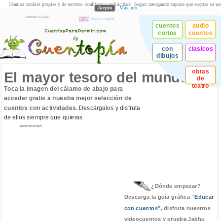
Usamos cookies propias y de terceros -analíticas y publicidad-. Seguir navegando supone que aceptas su us
Acepto
Más info
acceso al Club
story in English
cuentos
audio
cortos
cuentos
con
clasicos
dibujos
obras
El mayor tesoro del mundo
de
teatro
Toca la imagen del cálamo de abajo para
acceder gratis a nuestra mejor selección de
cuentos con actividades.
Descárgalos y disfruta
de ellos siempre que quieras
Advertisement
¿Dónde empezar?
Descarga la guía gráfica "
Educar
con cuentos
", disfruta nuestros
videocuentos y prueba Jakhu