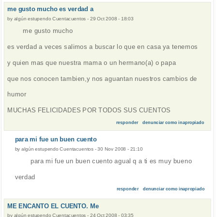
me gusto mucho es verdad a
by
algún estupendo Cuentacuentos
-
29 Oct 2008 - 18:03
me gusto mucho
es verdad a veces salimos a buscar lo que en casa ya tenemos
y quien mas que nuestra mama o un hermano(a) o papa
que nos conocen tambien,y nos aguantan nuestros cambios de
humor
MUCHAS FELICIDADES POR TODOS SUS CUENTOS
responder
denunciar como inapropiado
para mi fue un buen cuento
by
algún estupendo Cuentacuentos
-
30 Nov 2008 - 21:10
para mi fue un buen cuento agual q a ti es muy bueno
verdad
responder
denunciar como inapropiado
ME ENCANTO EL CUENTO. Me
by
algún estupendo Cuentacuentos
-
24 Oct 2008 - 03:35