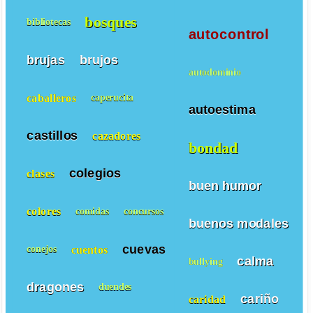
bosques
bibliotecas
autocontrol
brujas
brujos
autodominio
caballeros
caperucita
autoestima
castillos
cazadores
bondad
colegios
clases
buen humor
colores
comidas
concursos
buenos modales
cuevas
cuentos
conejos
calma
bullying
dragones
duendes
cariño
caridad