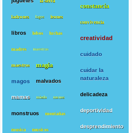
juguetes
la-selva
constancia
ladrones
leones
lagos
convivencia
libros
lobos
luchas
creatividad
madres
maestras
cuidado
magia
maestros
cuidar la
naturaleza
magos
malvados
delicadeza
mamas
miedo
monos
deportividad
monstruos
montañas
desprendimiento
musica
musicos