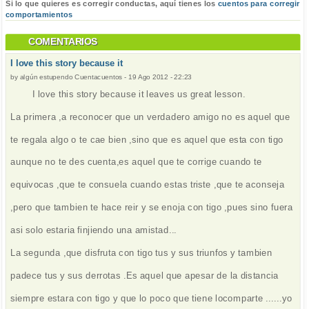
Si lo que quieres es corregir conductas, aquí tienes los
cuentos para corregir
comportamientos
COMENTARIOS
I love this story because it
by
algún estupendo Cuentacuentos
-
19 Ago 2012 - 22:23
I love this story because it leaves us great lesson.
La primera ,a reconocer que un verdadero amigo no es aquel que
te regala algo o te cae bien ,sino que es aquel que esta con tigo
aunque no te des cuenta,es aquel que te corrige cuando te
equivocas ,que te consuela cuando estas triste ,que te aconseja
,pero que tambien te hace reir y se enoja con tigo ,pues sino fuera
asi solo estaria finjiendo una amistad...
La segunda ,que disfruta con tigo tus y sus triunfos y tambien
padece tus y sus derrotas .Es aquel que apesar de la distancia
siempre estara con tigo y que lo poco que tiene locomparte ......yo