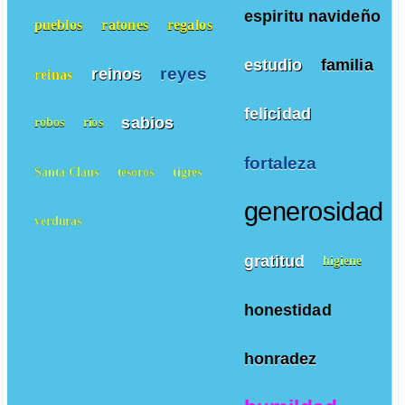
espiritu navideño
pueblos
ratones
regalos
estudio
familia
reyes
reinos
reinas
felicidad
sabios
robos
ríos
fortaleza
Santa Claus
tesoros
tigres
generosidad
verduras
gratitud
higiene
honestidad
honradez