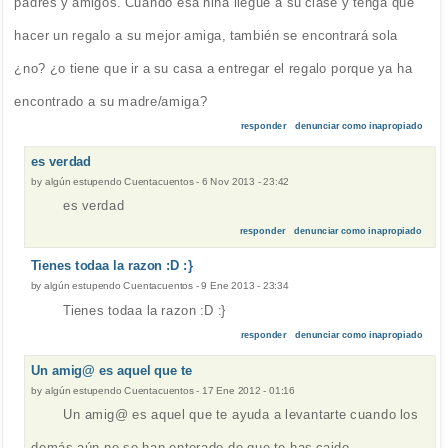
padres y amigos. Cuando esa niña llegue a su clase y tenga que
hacer un regalo a su mejor amiga, también se encontrará sola
¿no? ¿o tiene que ir a su casa a entregar el regalo porque ya ha
encontrado a su madre/amiga?
responder
denunciar como inapropiado
es verdad
by
algún estupendo Cuentacuentos
-
6 Nov 2013 - 23:42
es verdad
responder
denunciar como inapropiado
Tienes todaa la razon :D :}
by
algún estupendo Cuentacuentos
-
9 Ene 2013 - 23:34
Tienes todaa la razon :D :}
responder
denunciar como inapropiado
Un amig@ es aquel que te
by
algún estupendo Cuentacuentos
-
17 Ene 2012 - 01:16
Un amig@ es aquel que te ayuda a levantarte cuando los
demás aún no se han enterado de que te has caido.