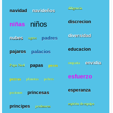
diligencia
navidad
navideños
discrecion
niños
niñas
diversidad
padres
nubes
ogros
educacion
palacios
pajaros
envidia
empatía
papas
peces
Papa Noel
esfuerzo
perros
planetas
pobres
esperanza
princesas
pociones
espiritu de equipo
principes
profesores