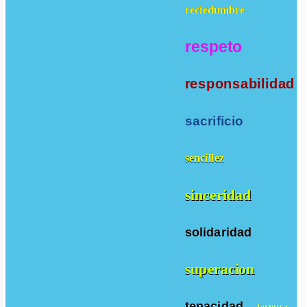
reciedumbre
respeto
responsabilidad
sacrificio
sencillez
sinceridad
solidaridad
superacion
tenacidad
ternura