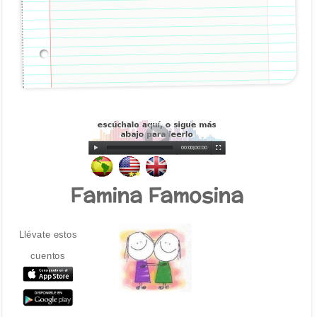
00:00
|
00:00
Famina Famosina
Llévate estos
cuentos