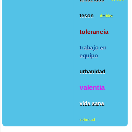
teson
timidez
tolerancia
trabajo en
equipo
urbanidad
valentia
vida sana
voluntad