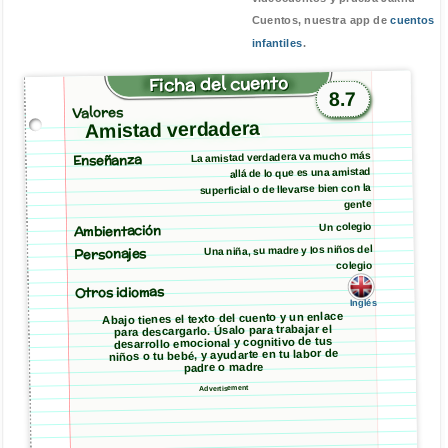
Cuentos, nuestra app de
cuentos
infantiles
.
Ficha del cuento
8.7
Valores
Amistad verdadera
La amistad verdadera va mucho más
Enseñanza
allá de lo que es una amistad
superficial o de llevarse bien con la
gente
Ambientación
Un colegio
Una niña, su madre y los niños del
Personajes
colegio
Otros idiomas
Inglés
Abajo tienes el texto del cuento y un enlace
para descargarlo. Úsalo para trabajar el
desarrollo emocional y cognitivo de tus
niños o tu bebé, y ayudarte en tu labor de
padre o madre
Advertisement