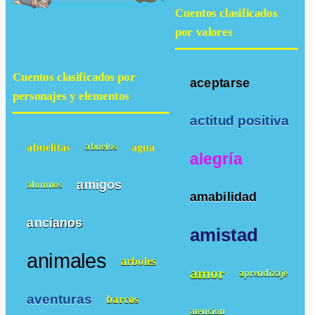
Cuentos clasificados
por valores
Cuentos clasificados por
aceptarse
personajes y elementos
actitud positiva
abuelitas
agua
abuelos
alegría
amigos
alumnos
amabilidad
ancianos
amistad
animales
arboles
amor
aprendizaje
aventuras
barcos
atencion