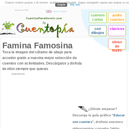
Usamos cookies propias y de terceros -analíticas y publicidad-. Seguir navegando supone que aceptas su us
Acepto
Más info
acceso al Club
story in English
cuentos
audio
cortos
cuentos
con
clasicos
dibujos
obras
Famina Famosina
de
teatro
Toca la imagen del cálamo de abajo para
acceder gratis a nuestra mejor selección de
cuentos con actividades.
Descárgalos y disfruta
de ellos siempre que quieras
Advertisement
¿Dónde empezar?
Descarga la guía gráfica "
Educar
con cuentos
", disfruta nuestros
videocuentos y prueba Jakhu