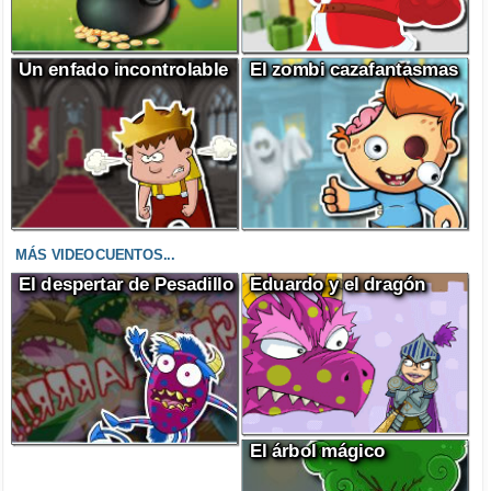
Un enfado incontrolable
El zombi cazafantasmas
MÁS VIDEOCUENTOS...
El despertar de Pesadillo
Eduardo y el dragón
El árbol mágico