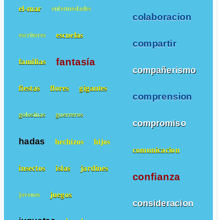
el-mar
enfermedades
colaboracion
escuelas
escritores
compartir
fantasía
familias
compañerismo
fiestas
flores
gigantes
comprension
golosinas
guerreros
compromiso
hadas
hechizos
hijos
comunicacion
insectos
islas
jardines
confianza
juegos
jovenes
consideracion