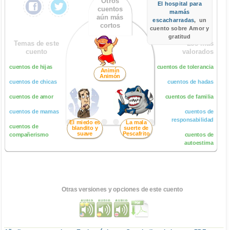
Otros
El hospital para
cuentos
mamás
aún más
escacharradas
, un
cortos
cuento sobre Amor y
gratitud
Temas de este
Los más
cuento
valorados
cuentos de hijas
cuentos de tolerancia
Animín
Animón
cuentos de chicas
cuentos de hadas
cuentos de amor
cuentos de familia
cuentos de mamas
cuentos de
responsabilidad
El miedo es
La mala
cuentos de
blandito y
suerte de
suave
Pescafrito
compañerismo
cuentos de
autoestima
Otras versiones y opciones de este cuento