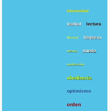
laboriosidad
lealtad
lectura
limpieza
libertad
miedo
mesura
moderacion
obediencia
optimismo
orden